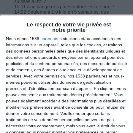
suisses à 0% ?
13:11 J'ai mangé des pâtes nature, est-ce bon ?
14:22 Seulement 1,9 kilo en 5 semaines, que
faire ?
16:03 Peut-on prendre une toute petite boite de
Le respect de votre vie privée est
haricots rouges ?
notre priorité
16:37 Un plat avec des oeufs, de haricots rouges
Nous et nos 1538
partenaires
stockons et/ou accédons à des
et verts, d'épinards, de fromage blanc, un fruit et
un café, est-ce correct ?
informations sur un appareil, telles que les cookies, et traitons
des données personnelles telles que des identifiants uniques et
des informations standards envoyées par un appareil pour des
publicités et du contenu personnalisés, des mesures de publicité
et de contenu, des études d'audience et le développement de
services.
Avec votre permission, nos 1538 partenaires et nous-
Combien de kilos souhaitez-vous perdre ?
mêmes pouvons utiliser des données de géolocalisation
précises et d’identification par scan d'appareil. En cliquant, vous
Moins de
De 5 à 10
Plus de
pouvez consentir aux traitements décrits précédemment. Vous
5 kilos
kilos
10 kilos
pouvez également accéder à des informations plus détaillées et
modifier vos préférences avant de consentir ou pour refuser de
donner votre consentement.
Veuillez noter que certains
traitements de vos données personnelles peuvent ne pas
Webinaires en direct
Voir tout
nécessiter votre consentement, mais vous avez le droit de vous
y opposer. Vous pouvez modifier vos préférences ou retirer