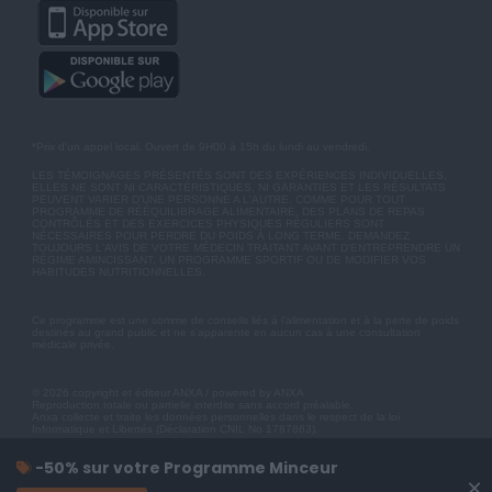
*Prix d'un appel local. Ouvert de 9H00 à 15h du lundi au vendredi.
LES TÉMOIGNAGES PRÉSENTÉS SONT DES EXPÉRIENCES INDIVIDUELLES.
ELLES NE SONT NI CARACTÉRISTIQUES, NI GARANTIES ET LES RÉSULTATS
PEUVENT VARIER D'UNE PERSONNE A L'AUTRE. COMME POUR TOUT
PROGRAMME DE RÉÉQUILIBRAGE ALIMENTAIRE, DES PLANS DE REPAS
CONTRÔLÉS ET DES EXERCICES PHYSIQUES RÉGULIERS SONT
NÉCESSAIRES POUR PERDRE DU POIDS À LONG TERME. DEMANDEZ
TOUJOURS L'AVIS DE VOTRE MÉDECIN TRAITANT AVANT D'ENTREPRENDRE UN
RÉGIME AMINCISSANT, UN PROGRAMME SPORTIF OU DE MODIFIER VOS
HABITUDES NUTRITIONNELLES.
Ce programme est une somme de conseils liés à l'alimentation et à la perte de poids
destinés au grand public et ne s'apparente en aucun cas à une consultation
médicale privée.
© 2026 copyright et éditeur ANXA / powered by ANXA
Reproduction totale ou partielle interdite sans accord préalable.
Anxa collecte et traite les données personnelles dans le respect de la loi
Informatique et Libertés (Déclaration CNIL No 1787863).
-50% sur votre Programme Minceur
×