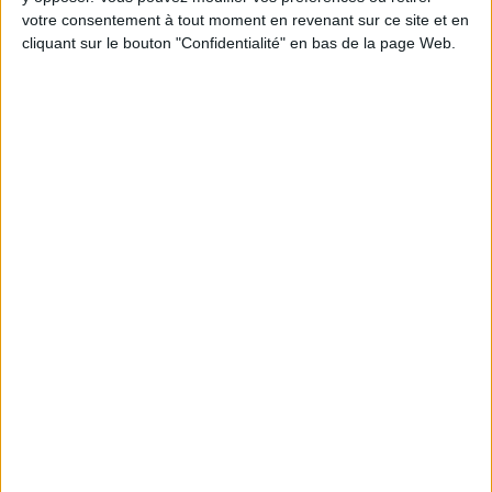
Chaque semaine, posez vos questions en live
votre consentement à tout moment en revenant sur ce site et en
en participant à des vidéo-conférences avec
Jean-Michel et les diététiciennes du
cliquant sur le bouton "Confidentialité" en bas de la page Web.
programme.
Peut-on remplacer la viande par des féculents
? Consultation diététique du 05/08/2026