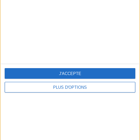
min)
un homme
Je suis
une femme
cm
Je mesure
kg
Je pèse
kg
Je voudrais
J'ACCEPTE
peser
PLUS D'OPTIONS
ans
J'ai