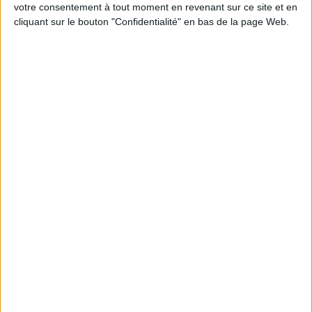
programme.
votre consentement à tout moment en revenant sur ce site et en
cliquant sur le bouton "Confidentialité" en bas de la page Web.
Peut-on remplacer la viande par des féculents
? Consultation diététique du 05/08/2026