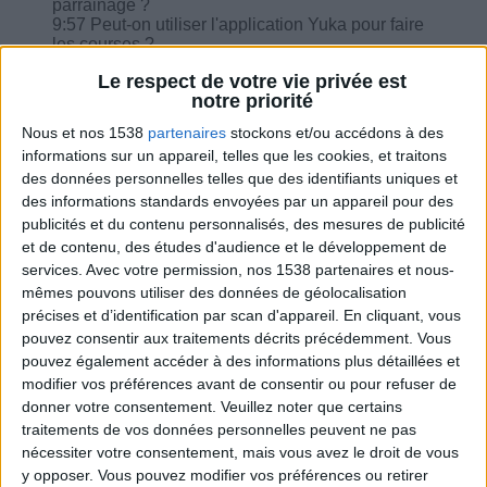
parrainage ?
9:57 Peut-on utiliser l'application Yuka pour faire
les courses ?
11:40 Je pèse plus lourde dans ma nouvelle
Le respect de votre vie privée est
balance, est-ce normal ?
notre priorité
12:22 J'ai du mal à faire les menus, que faire ?
Nous et nos 1538
partenaires
stockons et/ou accédons à des
informations sur un appareil, telles que les cookies, et traitons
des données personnelles telles que des identifiants uniques et
des informations standards envoyées par un appareil pour des
publicités et du contenu personnalisés, des mesures de publicité
Combien de kilos souhaitez-vous perdre ?
et de contenu, des études d'audience et le développement de
services.
Avec votre permission, nos 1538 partenaires et nous-
Moins de
De 5 à 10
Plus de
mêmes pouvons utiliser des données de géolocalisation
5 kilos
kilos
10 kilos
précises et d’identification par scan d'appareil. En cliquant, vous
pouvez consentir aux traitements décrits précédemment. Vous
pouvez également accéder à des informations plus détaillées et
Webinaires en direct
modifier vos préférences avant de consentir ou pour refuser de
Voir tout
donner votre consentement.
Veuillez noter que certains
Chaque semaine, posez vos questions en live
traitements de vos données personnelles peuvent ne pas
en participant à des vidéo-conférences avec
nécessiter votre consentement, mais vous avez le droit de vous
Jean-Michel et les diététiciennes du
y opposer. Vous pouvez modifier vos préférences ou retirer