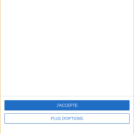
En direct avec Jean-Michel Cohen |
Consultation privée du 20/07/2026
Votre bilan minceur
(env. 2
min)
un homme
Je suis
une femme
J'ACCEPTE
cm
Je mesure
PLUS D'OPTIONS
kg
Je pèse