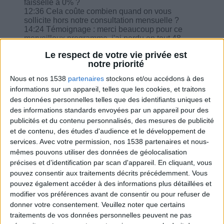
faisselle à 0% ?
12:36 Cela coûte combien quand on vous
sollicite hors notre consultation mensuelle ?
14:24 Témoignage : merci beaucoup pour ce
merveilleux programme, j'ai perdu en tout 48
kgs…
Le respect de votre vie privée est
15:29 Au petit déjeuner je ne trouve pas
notre priorité
d'équivalence pour 1 portion de fromage à tartiner
style la vache qui rit ?
Nous et nos 1538
partenaires
stockons et/ou accédons à des
16:00 Comment comptabiliser 1/2 pain au
informations sur un appareil, telles que les cookies, et traitons
chocolat de la boulangerie mangé au petit déj ?
des données personnelles telles que des identifiants uniques et
16:48 Bien repris le programme cette semaine,
des informations standards envoyées par un appareil pour des
j'appréhende le week-end.
19:05 Pour un fromage de brebis, combien si je
publicités et du contenu personnalisés, des mesures de publicité
supprime la viande ?
et de contenu, des études d'audience et le développement de
20:21 J'ai été hospitalisé pour problèmes
services.
Avec votre permission, nos 1538 partenaires et nous-
cardiaque et respiratoire, je n'ai pas faim mais je
mêmes pouvons utiliser des données de géolocalisation
suis déjà en menu fractionner, comment dois-je
précises et d’identification par scan d'appareil. En cliquant, vous
gérer ?
pouvez consentir aux traitements décrits précédemment. Vous
pouvez également accéder à des informations plus détaillées et
modifier vos préférences avant de consentir ou pour refuser de
donner votre consentement.
Veuillez noter que certains
traitements de vos données personnelles peuvent ne pas
Combien de kilos souhaitez-vous perdre ?