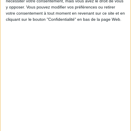
nécessiter votre consentement, mais vous avez le droit de vous
y opposer. Vous pouvez modifier vos préférences ou retirer
Moins de
De 5 à 10
Plus de
votre consentement à tout moment en revenant sur ce site et en
5 kilos
kilos
10 kilos
cliquant sur le bouton "Confidentialité" en bas de la page Web.
Webinaires en direct
Voir tout
Chaque semaine, posez vos questions en live
en participant à des vidéo-conférences avec
Jean-Michel et les diététiciennes du
programme.