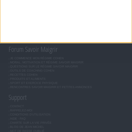
JEAN-MICHEL COHEN
RÉGIME COHEN
RÉGIME SAVOIR MAIGRIR
RÉGIME UNIVERSEL
MÉTHODE COHEN
ASTUCES JM COHEN
COMMUNAUTÉ
BOUTIQUE
LES LETTRES D'INFORMATION
INSCRIPTION
Forum Savoir Maigrir
JE COMMENCE MON RÉGIME COHEN
MORAL, MOTIVATION ET RÉGIME SAVOIR MAIGRIR
QUESTIONS SUR LE RÉGIME SAVOIR MAIGRIR
OUTILS DE COACHING COHEN
RECETTES COHEN
PRODUITS ET ALIMENTS
SPORT ET EXERCICE PHYSIQUE
RENCONTRES SAVOIR MAIGRIR ET PETITES ANNONCES
Support
CONTACT
RAPPELEZ-MOI
CONDITIONS D'UTILISATION
AIDE - FAQ
CHARTE SUR LA VIE PRIVÉE
BLOG DE JEAN MICHEL
MOT DE PASSE OUBLIÉ