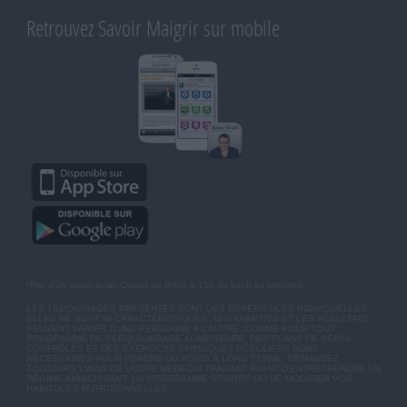
Retrouvez Savoir Maigrir sur mobile
*Prix d'un appel local. Ouvert de 9H00 à 15h du lundi au vendredi.
LES TÉMOIGNAGES PRÉSENTÉS SONT DES EXPÉRIENCES INDIVIDUELLES.
ELLES NE SONT NI CARACTÉRISTIQUES, NI GARANTIES ET LES RÉSULTATS
PEUVENT VARIER D'UNE PERSONNE A L'AUTRE. COMME POUR TOUT
PROGRAMME DE RÉÉQUILIBRAGE ALIMENTAIRE, DES PLANS DE REPAS
CONTRÔLÉS ET DES EXERCICES PHYSIQUES RÉGULIERS SONT
NÉCESSAIRES POUR PERDRE DU POIDS À LONG TERME. DEMANDEZ
TOUJOURS L'AVIS DE VOTRE MÉDECIN TRAITANT AVANT D'ENTREPRENDRE UN
RÉGIME AMINCISSANT, UN PROGRAMME SPORTIF OU DE MODIFIER VOS
HABITUDES NUTRITIONNELLES.