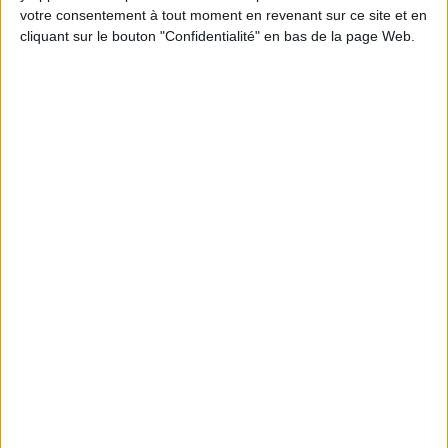
en participant à des vidéo-conférences avec
votre consentement à tout moment en revenant sur ce site et en
Jean-Michel et les diététiciennes du
programme.
cliquant sur le bouton "Confidentialité" en bas de la page Web.
Peut-on remplacer la viande par des féculents
? Consultation diététique du 05/08/2026