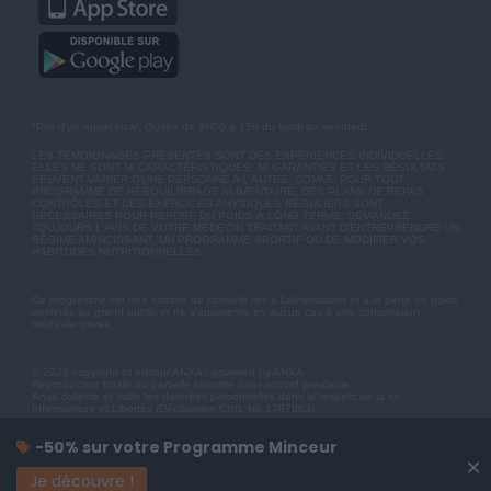
*Prix d'un appel local. Ouvert de 9H00 à 15h du lundi au vendredi.
LES TÉMOIGNAGES PRÉSENTÉS SONT DES EXPÉRIENCES INDIVIDUELLES.
ELLES NE SONT NI CARACTÉRISTIQUES, NI GARANTIES ET LES RÉSULTATS
PEUVENT VARIER D'UNE PERSONNE A L'AUTRE. COMME POUR TOUT
PROGRAMME DE RÉÉQUILIBRAGE ALIMENTAIRE, DES PLANS DE REPAS
CONTRÔLÉS ET DES EXERCICES PHYSIQUES RÉGULIERS SONT
NÉCESSAIRES POUR PERDRE DU POIDS À LONG TERME. DEMANDEZ
TOUJOURS L'AVIS DE VOTRE MÉDECIN TRAITANT AVANT D'ENTREPRENDRE UN
RÉGIME AMINCISSANT, UN PROGRAMME SPORTIF OU DE MODIFIER VOS
HABITUDES NUTRITIONNELLES.
Ce programme est une somme de conseils liés à l'alimentation et à la perte de poids
destinés au grand public et ne s'apparente en aucun cas à une consultation
médicale privée.
© 2026 copyright et éditeur ANXA / powered by ANXA
Reproduction totale ou partielle interdite sans accord préalable.
Anxa collecte et traite les données personnelles dans le respect de la loi
Informatique et Libertés (Déclaration CNIL No 1787863).
-50% sur votre Programme Minceur
×
Je découvre !