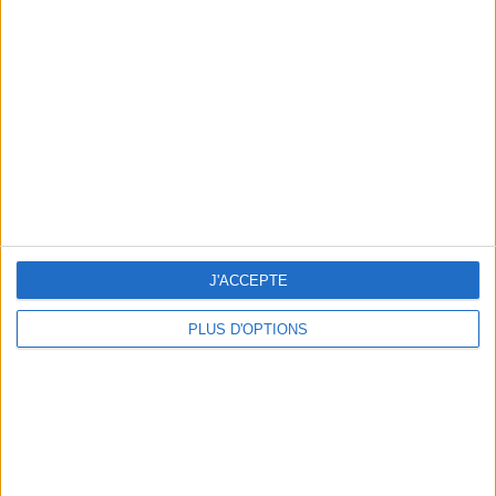
Votre bilan minceur
(env. 2
min)
un homme
Je suis
une femme
cm
Je mesure
kg
Je pèse
J'ACCEPTE
kg
Je voudrais
peser
PLUS D'OPTIONS
ans
J'ai