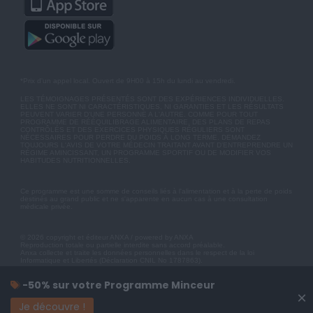
*Prix d'un appel local. Ouvert de 9H00 à 15h du lundi au vendredi.
LES TÉMOIGNAGES PRÉSENTÉS SONT DES EXPÉRIENCES INDIVIDUELLES.
ELLES NE SONT NI CARACTÉRISTIQUES, NI GARANTIES ET LES RÉSULTATS
PEUVENT VARIER D'UNE PERSONNE A L'AUTRE. COMME POUR TOUT
PROGRAMME DE RÉÉQUILIBRAGE ALIMENTAIRE, DES PLANS DE REPAS
CONTRÔLÉS ET DES EXERCICES PHYSIQUES RÉGULIERS SONT
NÉCESSAIRES POUR PERDRE DU POIDS À LONG TERME. DEMANDEZ
TOUJOURS L'AVIS DE VOTRE MÉDECIN TRAITANT AVANT D'ENTREPRENDRE UN
RÉGIME AMINCISSANT, UN PROGRAMME SPORTIF OU DE MODIFIER VOS
HABITUDES NUTRITIONNELLES.
Ce programme est une somme de conseils liés à l'alimentation et à la perte de poids
destinés au grand public et ne s'apparente en aucun cas à une consultation
médicale privée.
© 2026 copyright et éditeur ANXA / powered by ANXA
Reproduction totale ou partielle interdite sans accord préalable.
Anxa collecte et traite les données personnelles dans le respect de la loi
Informatique et Libertés (Déclaration CNIL No 1787863).
-50% sur votre Programme Minceur
×
Je découvre !