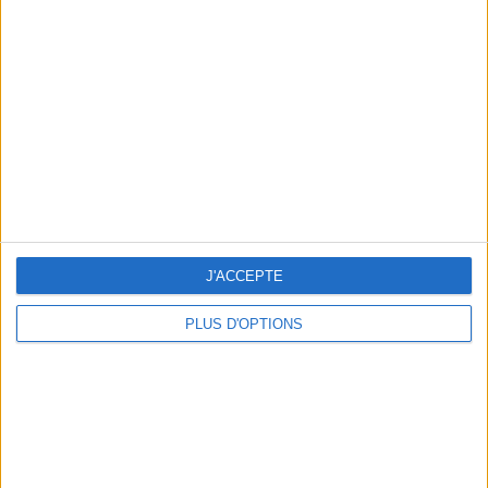
Votre bilan minceur
(env. 2
min)
un homme
Je suis
une femme
cm
Je mesure
kg
Je pèse
J'ACCEPTE
kg
Je voudrais
peser
PLUS D'OPTIONS
ans
J'ai