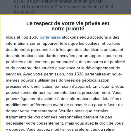
9:19 Les anti-inflammatoires font-ils grossir ?
10:51 Un menu végétarien avec poisson, œuf et
fromage ?
11:52 Peut-on mettre de Maggie dans la soupe ?
12:34 Comment manger de la soupe maison
Le respect de votre vie privée est
sans féculent sans avoir du mal au ventre ?
notre priorité
14:27 Peut-on prendre des yaourts nature à 0%
Nous et nos 1538
partenaires
stockons et/ou accédons à des
avec un édulcorant ?
informations sur un appareil, telles que les cookies, et traitons
des données personnelles telles que des identifiants uniques et
des informations standards envoyées par un appareil pour des
publicités et du contenu personnalisés, des mesures de publicité
et de contenu, des études d'audience et le développement de
Combien de kilos souhaitez-vous perdre ?
services.
Avec votre permission, nos 1538 partenaires et nous-
mêmes pouvons utiliser des données de géolocalisation
Moins de
De 5 à 10
Plus de
précises et d’identification par scan d'appareil. En cliquant, vous
5 kilos
kilos
10 kilos
pouvez consentir aux traitements décrits précédemment. Vous
pouvez également accéder à des informations plus détaillées et
modifier vos préférences avant de consentir ou pour refuser de
donner votre consentement.
Veuillez noter que certains
Webinaires en direct
Voir tout
traitements de vos données personnelles peuvent ne pas
nécessiter votre consentement, mais vous avez le droit de vous
Chaque semaine, posez vos questions en live
y opposer. Vous pouvez modifier vos préférences ou retirer