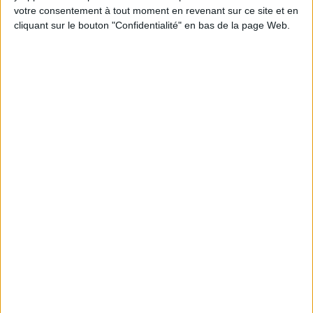
en participant à des vidéo-conférences avec
votre consentement à tout moment en revenant sur ce site et en
Jean-Michel et les diététiciennes du
programme.
cliquant sur le bouton "Confidentialité" en bas de la page Web.
Peut-on remplacer la viande par des féculents
? Consultation diététique du 05/08/2026