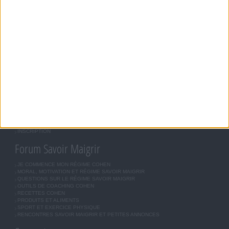
RÉÉQUILIBRAGE ALIMENTAIRE, DES PLANS DE REPAS CONTRÔLÉS ET DES
EXERCICES PHYSIQUES RÉGULIERS SONT NÉCESSAIRES POUR PERDRE DU POIDS À
LONG TERME. DEMANDEZ TOUJOURS L'AVIS DE VOTRE MÉDECIN TRAITANT AVANT
D'ENTREPRENDRE UN RÉGIME AMINCISSANT, UN PROGRAMME SPORTIF OU DE
MODIFIER VOS HABITUDES NUTRITIONNELLES.
Savoir Maigrir
JEAN-MICHEL COHEN
RÉGIME COHEN
RÉGIME SAVOIR MAIGRIR
RÉGIME UNIVERSEL
MÉTHODE COHEN
ASTUCES JM COHEN
COMMUNAUTÉ
BOUTIQUE
LES LETTRES D'INFORMATION
INSCRIPTION
Forum Savoir Maigrir
JE COMMENCE MON RÉGIME COHEN
MORAL, MOTIVATION ET RÉGIME SAVOIR MAIGRIR
QUESTIONS SUR LE RÉGIME SAVOIR MAIGRIR
OUTILS DE COACHING COHEN
RECETTES COHEN
PRODUITS ET ALIMENTS
SPORT ET EXERCICE PHYSIQUE
RENCONTRES SAVOIR MAIGRIR ET PETITES ANNONCES