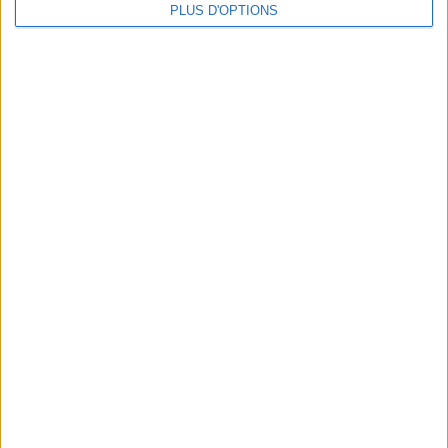
une femme
PLUS D'OPTIONS
cm
Je mesure
kg
Je pèse
kg
Je voudrais
peser
ans
J'ai