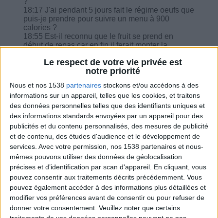
?
18:17 J'ai pendant 5 jours fait le régime oeufs que
puis-je prendre pour suivre un menu à 900
calories ?
18:55 Est-il reconnu que le fruit se prend en
début de repas car en fin il ferait monter la
glycémie ?
Le respect de votre vie privée est
24:25 Est-ce vrai que les pâtes sont moins
notre priorité
sucrées froides que chaudes et c'est mieux de les
manger en salade ?
Nous et nos 1538
partenaires
stockons et/ou accédons à des
25:50 Quid des fromages gras ?
informations sur un appareil, telles que les cookies, et traitons
27:01 Comment dois-je faire, je saute le petit
des données personnelles telles que des identifiants uniques et
déjeuner, le soir 20h30 dernier repas jusqu'au
lendemain 13h ?
des informations standards envoyées par un appareil pour des
27:51 Témoignage : Perdu 30,5 kilos, j'accueille
publicités et du contenu personnalisés, des mesures de publicité
des pèlerins de Compostelle et cela me permet
et de contenu, des études d'audience et le développement de
d'évaluer combien la perte de poids m'a redonné
services.
Avec votre permission, nos 1538 partenaires et nous-
de l'énergie
mêmes pouvons utiliser des données de géolocalisation
28:11 Témoignage : J'ai réussi à croiser la
précises et d’identification par scan d'appareil. En cliquant, vous
personne qui m'a poussée au burn out en
relevant la tête au lieu de baisser les yeux car je
pouvez consentir aux traitements décrits précédemment. Vous
me sentais sûre de moi et ce grâce à ma nouvelle
pouvez également accéder à des informations plus détaillées et
silhouette.
modifier vos préférences avant de consentir ou pour refuser de
29:12 Je suis en stabilisation depuis 7 mois mais
donner votre consentement.
Veuillez noter que certains
je recommence à avoir des craquages... je ne