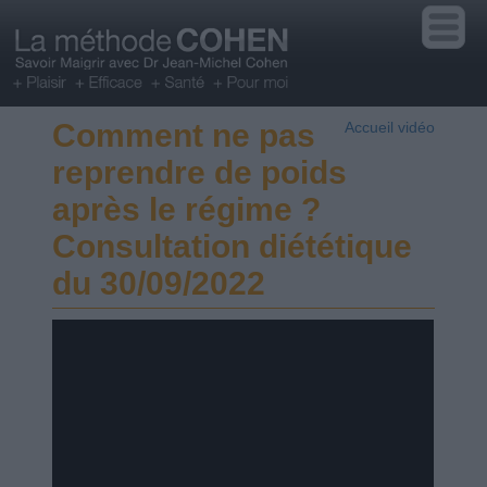
Comment ne pas
Accueil vidéo
reprendre de poids
après le régime ?
Consultation diététique
du 30/09/2022