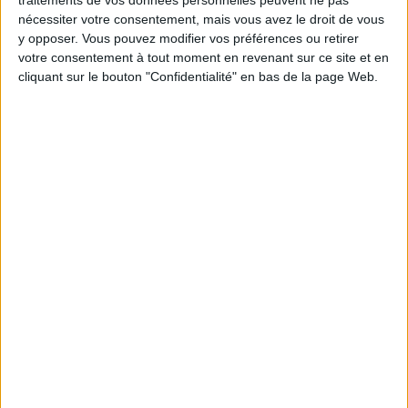
traitements de vos données personnelles peuvent ne pas
sais pas trop comment il faut faire ?
nécessiter votre consentement, mais vous avez le droit de vous
y opposer. Vous pouvez modifier vos préférences ou retirer
votre consentement à tout moment en revenant sur ce site et en
cliquant sur le bouton "Confidentialité" en bas de la page Web.
Combien de kilos souhaitez-vous perdre ?
Moins de
De 5 à 10
Plus de
5 kilos
kilos
10 kilos
Webinaires en direct
Voir tout
Chaque semaine, posez vos questions en live
en participant à des vidéo-conférences avec
Jean-Michel et les diététiciennes du
programme.