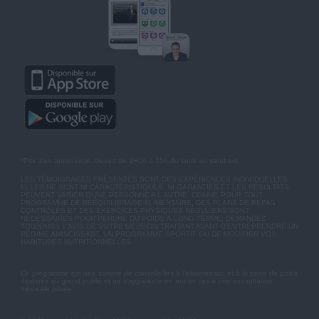
*Prix d'un appel local. Ouvert de 9H00 à 15h du lundi au vendredi.
LES TÉMOIGNAGES PRÉSENTÉS SONT DES EXPÉRIENCES INDIVIDUELLES.
ELLES NE SONT NI CARACTÉRISTIQUES, NI GARANTIES ET LES RÉSULTATS
PEUVENT VARIER D'UNE PERSONNE A L'AUTRE. COMME POUR TOUT
PROGRAMME DE RÉÉQUILIBRAGE ALIMENTAIRE, DES PLANS DE REPAS
CONTRÔLÉS ET DES EXERCICES PHYSIQUES RÉGULIERS SONT
NÉCESSAIRES POUR PERDRE DU POIDS À LONG TERME. DEMANDEZ
TOUJOURS L'AVIS DE VOTRE MÉDECIN TRAITANT AVANT D'ENTREPRENDRE UN
RÉGIME AMINCISSANT, UN PROGRAMME SPORTIF OU DE MODIFIER VOS
HABITUDES NUTRITIONNELLES.
Ce programme est une somme de conseils liés à l'alimentation et à la perte de poids
destinés au grand public et ne s'apparente en aucun cas à une consultation
médicale privée.