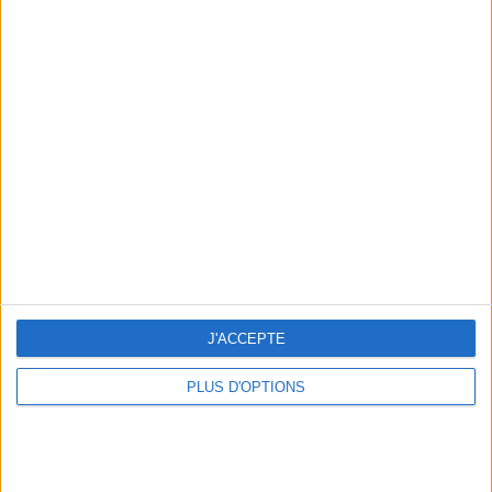
Votre bilan minceur
(env. 2
min)
un homme
Je suis
une femme
cm
Je mesure
kg
Je pèse
J'ACCEPTE
kg
Je voudrais
PLUS D'OPTIONS
peser
ans
J'ai