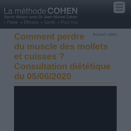
Comment perdre
Accueil vidéo
du muscle des mollets
et cuisses ?
Consultation diététique
du 05/06/2020