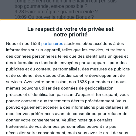
complètement de mon alimentation car j'en suis
trop gourmande, est-ce possible ?
9:28 Faire un régime quand enceinte ?
10:09 Où trouver la rubrique Bonus ?
10:43 Est-ce gênant si je remplace le beurre au
petit déjeuner par de confiture ?
Le respect de votre vie privée est
11:20 Régime végétarien : puis-je remplacer
notre priorité
l'amarante par des pâtes?
Nous et nos 1538
partenaires
stockons et/ou accédons à des
12:33 Puis-je remplacer la portion jambon de
dinde par des œufs durs ?
informations sur un appareil, telles que les cookies, et traitons
13:14 Comment faire avec un plan de repas qui
des données personnelles telles que des identifiants uniques et
met des repas du soir si gros ?
des informations standards envoyées par un appareil pour des
publicités et du contenu personnalisés, des mesures de publicité
et de contenu, des études d'audience et le développement de
services.
Avec votre permission, nos 1538 partenaires et nous-
mêmes pouvons utiliser des données de géolocalisation
précises et d’identification par scan d'appareil. En cliquant, vous
Combien de kilos souhaitez-vous perdre ?
pouvez consentir aux traitements décrits précédemment. Vous
pouvez également accéder à des informations plus détaillées et
Moins de
De 5 à 10
Plus de
modifier vos préférences avant de consentir ou pour refuser de
5 kilos
kilos
10 kilos
donner votre consentement.
Veuillez noter que certains
traitements de vos données personnelles peuvent ne pas
nécessiter votre consentement, mais vous avez le droit de vous