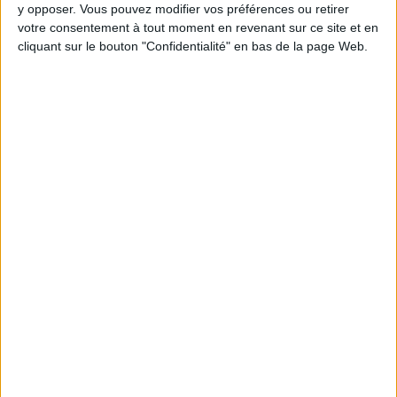
Webinaires en direct
y opposer. Vous pouvez modifier vos préférences ou retirer
Voir tout
votre consentement à tout moment en revenant sur ce site et en
Chaque semaine, posez vos questions en live
cliquant sur le bouton "Confidentialité" en bas de la page Web.
en participant à des vidéo-conférences avec
Jean-Michel et les diététiciennes du
programme.
Peut-on remplacer la viande par des féculents
? Consultation diététique du 05/08/2026