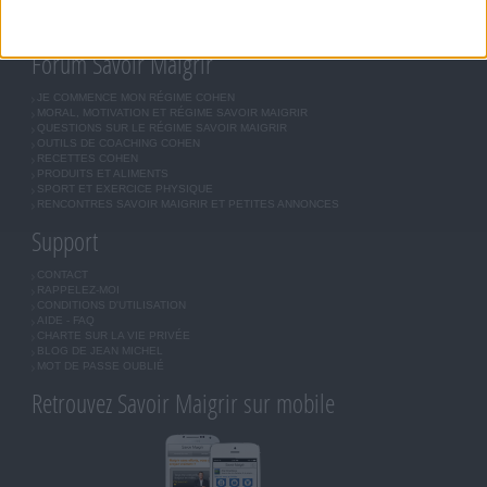
LES LETTRES D'INFORMATION
INSCRIPTION
Forum Savoir Maigrir
JE COMMENCE MON RÉGIME COHEN
MORAL, MOTIVATION ET RÉGIME SAVOIR MAIGRIR
QUESTIONS SUR LE RÉGIME SAVOIR MAIGRIR
OUTILS DE COACHING COHEN
RECETTES COHEN
PRODUITS ET ALIMENTS
SPORT ET EXERCICE PHYSIQUE
RENCONTRES SAVOIR MAIGRIR ET PETITES ANNONCES
Support
CONTACT
RAPPELEZ-MOI
CONDITIONS D'UTILISATION
AIDE - FAQ
CHARTE SUR LA VIE PRIVÉE
BLOG DE JEAN MICHEL
MOT DE PASSE OUBLIÉ
Retrouvez Savoir Maigrir sur mobile