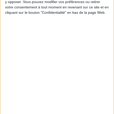
y opposer. Vous pouvez modifier vos préférences ou retirer
votre consentement à tout moment en revenant sur ce site et en
Webinaires en direct
Voir tout
cliquant sur le bouton "Confidentialité" en bas de la page Web.
Chaque semaine, posez vos questions en live
en participant à des vidéo-conférences avec
Jean-Michel et les diététiciennes du
programme.
Peut-on remplacer la viande par des féculents
? Consultation diététique du 05/08/2026