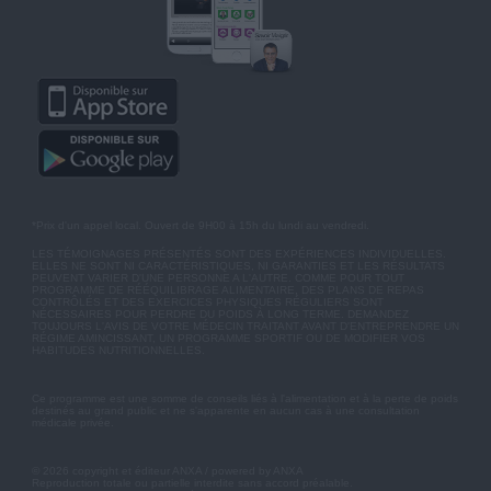
*Prix d'un appel local. Ouvert de 9H00 à 15h du lundi au vendredi.
LES TÉMOIGNAGES PRÉSENTÉS SONT DES EXPÉRIENCES INDIVIDUELLES.
ELLES NE SONT NI CARACTÉRISTIQUES, NI GARANTIES ET LES RÉSULTATS
PEUVENT VARIER D'UNE PERSONNE A L'AUTRE. COMME POUR TOUT
PROGRAMME DE RÉÉQUILIBRAGE ALIMENTAIRE, DES PLANS DE REPAS
CONTRÔLÉS ET DES EXERCICES PHYSIQUES RÉGULIERS SONT
NÉCESSAIRES POUR PERDRE DU POIDS À LONG TERME. DEMANDEZ
TOUJOURS L'AVIS DE VOTRE MÉDECIN TRAITANT AVANT D'ENTREPRENDRE UN
RÉGIME AMINCISSANT, UN PROGRAMME SPORTIF OU DE MODIFIER VOS
HABITUDES NUTRITIONNELLES.
Ce programme est une somme de conseils liés à l'alimentation et à la perte de poids
destinés au grand public et ne s'apparente en aucun cas à une consultation
médicale privée.
© 2026 copyright et éditeur ANXA / powered by ANXA
Reproduction totale ou partielle interdite sans accord préalable.