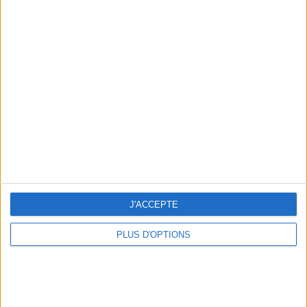
Votre bilan minceur
(env. 2
min)
un homme
Je suis
une femme
cm
Je mesure
J'ACCEPTE
kg
Je pèse
PLUS D'OPTIONS
kg
Je voudrais
peser
ans
J'ai