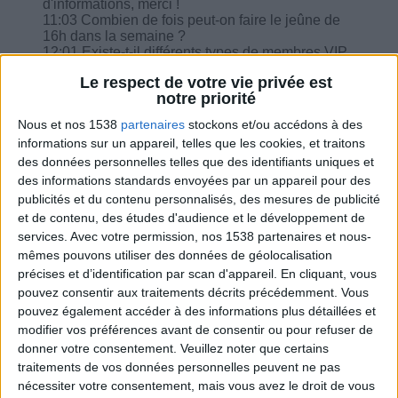
d'informations, merci !
11:03 Combien de fois peut-on faire le jeûne de
16h dans la semaine ?
12:01 Existe-t-il différents types de membres VIP
?
Le respect de votre vie privée est
14:19 Que prendre avec un petit plaisir pour le
notre priorité
goûter ?
16:23 Augmenter la portion de pain le matin dans
Nous et nos 1538
partenaires
stockons et/ou accédons à des
le régime sans sucre ?
informations sur un appareil, telles que les cookies, et traitons
17:13 Comment perdre mes 13 kilos de
des données personnelles telles que des identifiants uniques et
grossesse ?
18:58 Prendre du chrome pour les envies de
des informations standards envoyées par un appareil pour des
grignotages ?
publicités et du contenu personnalisés, des mesures de publicité
et de contenu, des études d'audience et le développement de
services.
Avec votre permission, nos 1538 partenaires et nous-
mêmes pouvons utiliser des données de géolocalisation
précises et d’identification par scan d'appareil. En cliquant, vous
pouvez consentir aux traitements décrits précédemment. Vous
Combien de kilos souhaitez-vous perdre ?
pouvez également accéder à des informations plus détaillées et
modifier vos préférences avant de consentir ou pour refuser de
Moins de
De 5 à 10
Plus de
donner votre consentement.
Veuillez noter que certains
5 kilos
kilos
10 kilos
traitements de vos données personnelles peuvent ne pas
nécessiter votre consentement, mais vous avez le droit de vous