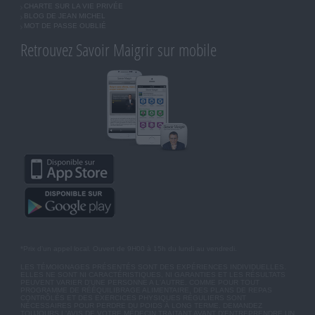
CHARTE SUR LA VIE PRIVÉE
BLOG DE JEAN MICHEL
MOT DE PASSE OUBLIÉ
Retrouvez Savoir Maigrir sur mobile
*Prix d'un appel local. Ouvert de 9H00 à 15h du lundi au vendredi.
LES TÉMOIGNAGES PRÉSENTÉS SONT DES EXPÉRIENCES INDIVIDUELLES.
ELLES NE SONT NI CARACTÉRISTIQUES, NI GARANTIES ET LES RÉSULTATS
PEUVENT VARIER D'UNE PERSONNE A L'AUTRE. COMME POUR TOUT
PROGRAMME DE RÉÉQUILIBRAGE ALIMENTAIRE, DES PLANS DE REPAS
CONTRÔLÉS ET DES EXERCICES PHYSIQUES RÉGULIERS SONT
NÉCESSAIRES POUR PERDRE DU POIDS À LONG TERME. DEMANDEZ
TOUJOURS L'AVIS DE VOTRE MÉDECIN TRAITANT AVANT D'ENTREPRENDRE UN