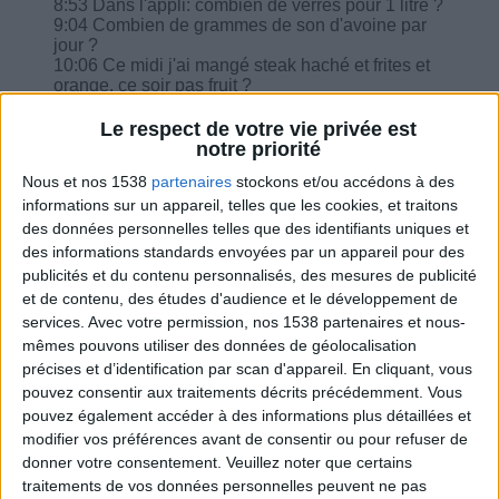
8:53 Dans l'appli: combien de verres pour 1 litre ?
9:04 Combien de grammes de son d'avoine par
jour ?
10:06 Ce midi j'ai mangé steak haché et frites et
orange, ce soir pas fruit ?
12:07 Je n'arrive plus, c'est la cata !
12:50 Pruneaux secs, combien équivaut à un fruit
Le respect de votre vie privée est
?
notre priorité
13:02 Je vais au restaurant, comment gérer ?
Nous et nos 1538
partenaires
stockons et/ou accédons à des
14:50 Le lundi je ne mange pas de viande donc
informations sur un appareil, telles que les cookies, et traitons
mon repas du midi crudités, féculent, lentilles et
légumes, yaourt et compote ?
des données personnelles telles que des identifiants uniques et
16:05 Des conseils pour me remettre dans le
des informations standards envoyées par un appareil pour des
programme, j'ai repris 7 kg depuis novembre et je
publicités et du contenu personnalisés, des mesures de publicité
suis larguée.
et de contenu, des études d'audience et le développement de
18:03 Comment compenser ?
services.
Avec votre permission, nos 1538 partenaires et nous-
19:49 Vu que les amis et familles passent avec
mêmes pouvons utiliser des données de géolocalisation
des galettes des rois, catastrophe je recommence
à zéro.
précises et d’identification par scan d'appareil. En cliquant, vous
pouvez consentir aux traitements décrits précédemment. Vous
pouvez également accéder à des informations plus détaillées et
modifier vos préférences avant de consentir ou pour refuser de
donner votre consentement.
Veuillez noter que certains
traitements de vos données personnelles peuvent ne pas
Combien de kilos souhaitez-vous perdre ?