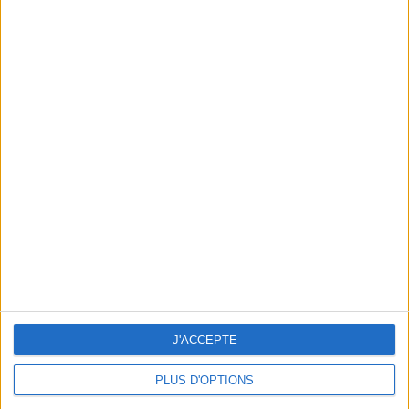
En direct avec Jean-Michel Cohen |
Consultation privée du 20/07/2026
Votre bilan minceur
(env. 2
min)
un homme
Je suis
une femme
J'ACCEPTE
cm
Je mesure
PLUS D'OPTIONS
kg
Je pèse