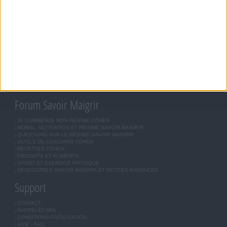
Savoir Maigrir
JEAN-MICHEL COHEN
RÉGIME COHEN
RÉGIME SAVOIR MAIGRIR
RÉGIME UNIVERSEL
MÉTHODE COHEN
ASTUCES JM COHEN
COMMUNAUTÉ
BOUTIQUE
LES LETTRES D'INFORMATION
INSCRIPTION
Forum Savoir Maigrir
JE COMMENCE MON RÉGIME COHEN
MORAL, MOTIVATION ET RÉGIME SAVOIR MAIGRIR
QUESTIONS SUR LE RÉGIME SAVOIR MAIGRIR
OUTILS DE COACHING COHEN
RECETTES COHEN
PRODUITS ET ALIMENTS
SPORT ET EXERCICE PHYSIQUE
RENCONTRES SAVOIR MAIGRIR ET PETITES ANNONCES
Support
CONTACT
RAPPELEZ-MOI
CONDITIONS D'UTILISATION
AIDE - FAQ