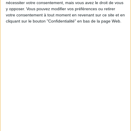
nécessiter votre consentement, mais vous avez le droit de vous
y opposer. Vous pouvez modifier vos préférences ou retirer
Moins de
De 5 à 10
Plus de
votre consentement à tout moment en revenant sur ce site et en
5 kilos
kilos
10 kilos
cliquant sur le bouton "Confidentialité" en bas de la page Web.
Webinaires en direct
Voir tout
Chaque semaine, posez vos questions en live
en participant à des vidéo-conférences avec
Jean-Michel et les diététiciennes du
programme.