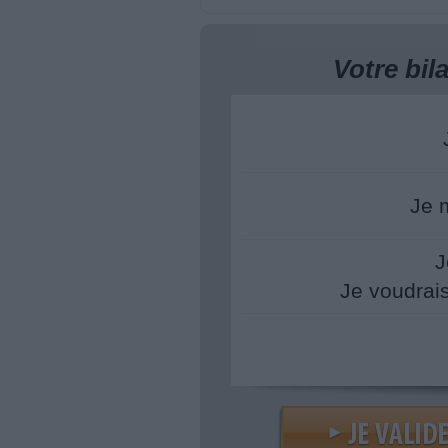
Votre bi
Je 
J
Je voudrai