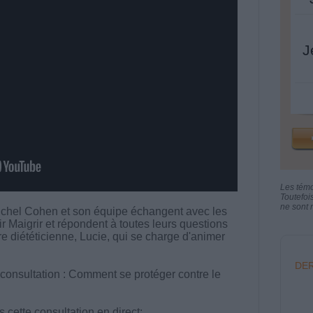
J
Les tém
Toutefoi
ne sont n
chel Cohen et son équipe échangent avec les
aigrir et répondent à toutes leurs questions
tre diététicienne, Lucie, qui se charge d'animer
DER
 consultation : Comment se protéger contre le
cette consultation en direct: