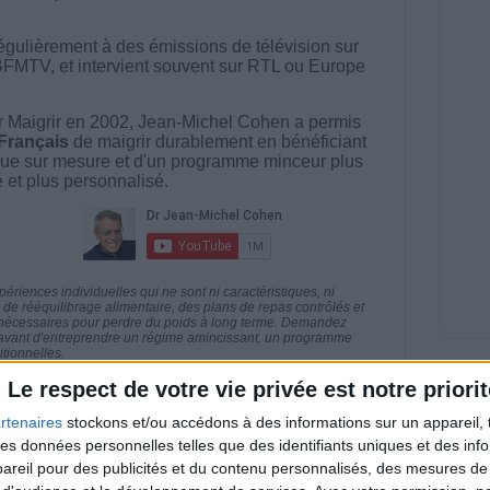
égulièrement à des émissions de télévision sur
BFMTV, et intervient souvent sur RTL ou Europe
 Maigrir en 2002, Jean-Michel Cohen a permis
 Français
de maigrir durablement en bénéficiant
ue sur mesure et d'un programme minceur plus
té et plus personnalisé.
riences individuelles qui ne sont ni caractéristiques, ni
e rééquilibrage alimentaire, des plans de repas contrôlés et
 nécessaires pour perdre du poids à long terme. Demandez
nt avant d'entreprendre un régime amincissant, un programme
itionnelles.
Le respect de votre vie privée est notre priorit
rtenaires
stockons et/ou accédons à des informations sur un appareil, t
 des données personnelles telles que des identifiants uniques et des in
direct
reil pour des publicités et du contenu personnalisés, des mesures de p
Voir tout