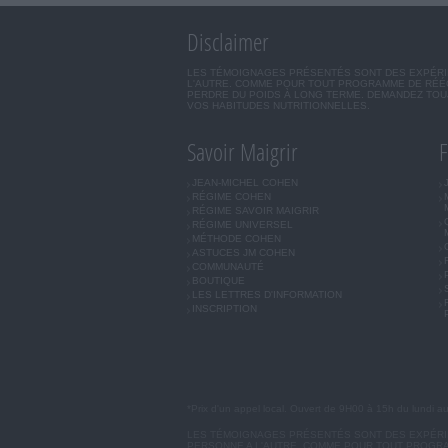
Disclaimer
LES TÉMOIGNAGES PRÉSENTÉS SONT DES EXPÉRIEN
L'AUTRE. COMME POUR TOUT PROGRAMME DE RÉÉQ
PERDRE DU POIDS À LONG TERME. DEMANDEZ TOUJ
VOS HABITUDES NUTRITIONNELLES.
Savoir Maigrir
F
JEAN-MICHEL COHEN
RÉGIME COHEN
RÉGIME SAVOIR MAIGRIR
RÉGIME UNIVERSEL
MÉTHODE COHEN
ASTUCES JM COHEN
COMMUNAUTÉ
BOUTIQUE
LES LETTRES D'INFORMATION
INSCRIPTION
*Prix d'un appel local. Ouvert de 9H00 à 15h du lundi a
LES TÉMOIGNAGES PRÉSENTÉS SONT DES EXPÉRIEN
PERSONNE A L'AUTRE. COMME POUR TOUT PROGRA