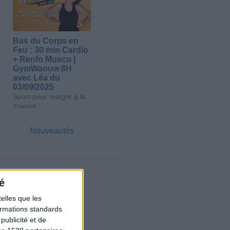
Bas du Corps en
Feu : 30 min Cardio
+ Renfo Muscu |
GymWaouw 8H
avec Léa du
03/09/2025
Sport pour maigrir à la
maison
Nouveautés
é
elles que les
formations standards
ublicité et de