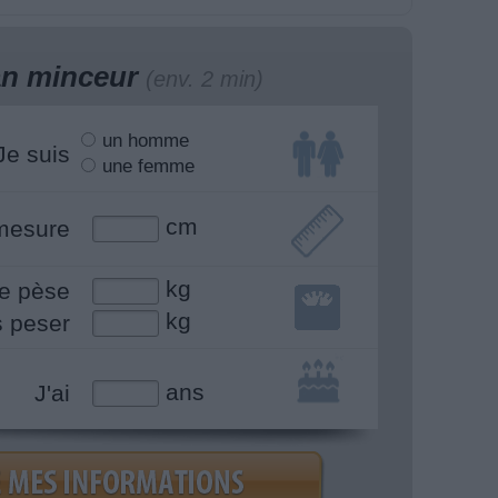
lan minceur
(env. 2 min)
un homme
Je suis
une femme
cm
mesure
kg
e pèse
kg
s peser
ans
J'ai