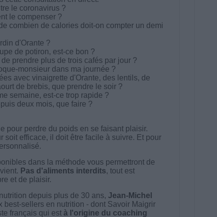
re le coronavirus ?
nt le compenser ?
 de combien de calories doit-on compter un demi
rdin d'Orante ?
pe de potiron, est-ce bon ?
de prendre plus de trois cafés par jour ?
oque-monsieur dans ma journée ?
ées avec vinaigrette d'Orante, des lentils, de
urt de brebis, que prendre le soir ?
e semaine, est-ce trop rapide ?
puis deux mois, que faire ?
 pour perdre du poids en se faisant plaisir.
t efficace, il doit être facile à suivre. Et pour
 personnalisé.
onibles dans la méthode vous permettront de
vient.
Pas d'aliments interdits
, tout est
e et de plaisir.
nutrition depuis plus de 30 ans,
Jean-Michel
best-sellers en nutrition - dont Savoir Maigrir
ste français qui est
à l'origine du coaching