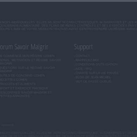
CES INDIVIDUELLES. ELLES NE SONT NI CARACTÉRISTIQUES, NI GARANTIES ET LES 
UILIBRAGE ALIMENTAIRE, DES PLANS DE REPAS CONTRÔLÉS ET DES EXERCICES PHY
OURS L'AVIS DE VOTRE MÉDECIN TRAITANT AVANT D'ENTREPRENDRE UN RÉGIME AMINC
orum Savoir Maigrir
Support
JE COMMENCE MON RÉGIME COHEN
CONTACT
MORAL, MOTIVATION ET RÉGIME SAVOIR
RAPPELEZ-MOI
MAIGRIR
CONDITIONS D'UTILISATION
QUESTIONS SUR LE RÉGIME SAVOIR
AIDE - FAQ
MAIGRIR
CHARTE SUR LA VIE PRIVÉE
OUTILS DE COACHING COHEN
BLOG DE JEAN MICHEL
RECETTES COHEN
MOT DE PASSE OUBLIÉ
PRODUITS ET ALIMENTS
SPORT ET EXERCICE PHYSIQUE
RENCONTRES SAVOIR MAIGRIR ET
PETITES ANNONCES
u vendredi.
CES INDIVIDUELLES. ELLES NE SONT NI CARACTÉRISTIQUES, NI GARANTIES ET LES R
MME DE RÉÉQUILIBRAGE ALIMENTAIRE, DES PLANS DE REPAS CONTRÔLÉS ET DES EX