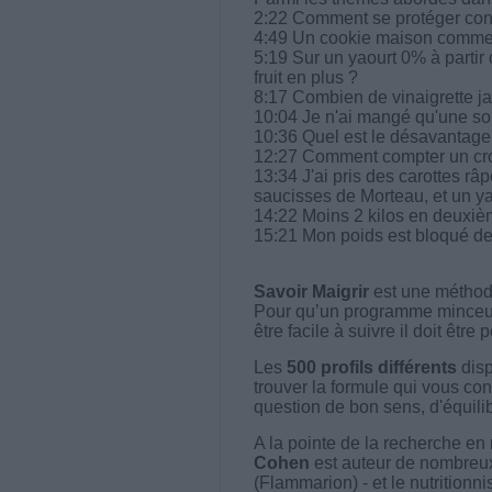
2:22 Comment se protéger cont
4:49 Un cookie maison comme
5:19 Sur un yaourt 0% à partir
fruit en plus ?
8:17 Combien de vinaigrette ja
10:04 Je n'ai mangé qu'une sou
10:36 Quel est le désavantage 
12:27 Comment compter un cr
13:34 J'ai pris des carottes râp
saucisses de Morteau, et un yao
14:22 Moins 2 kilos en deuxièm
15:21 Mon poids est bloqué de
Savoir Maigrir
est une méthode
Pour qu’un programme minceur soi
être facile à suivre il doit être
Les
500 profils différents
disp
trouver la formule qui vous con
question de bon sens, d'équilibr
A la pointe de la recherche en 
Cohen
est auteur de nombreux 
(Flammarion) - et le nutritionni