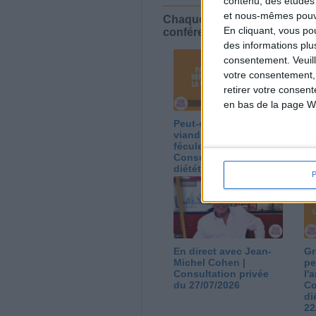
contenu, des études
et nous-mêmes pouvon
Chaque semaine, posez vos qu
En cliquant, vous p
conférences avec Jean-Miche
des informations plu
consentement.
Veuil
votre consentement,
retirer votre consen
en bas de la page W
Peut-on remplacer la
Le
viande par des
ca
féculents ?
co
Consultation
Co
diététique du
di
05/08/2026
03
En direct avec Jean-
Gr
Michel Cohen |
pe
Consultation privée
l'
du 27/07/2026
Co
di
22