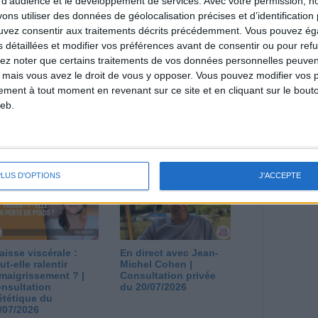
 d'audience et le développement de services.
Avec votre permission, n
s utiliser des données de géolocalisation précises et d’identification 
estions en live en participant à des vidéo-
ouvez consentir aux traitements décrits précédemment. Vous pouvez é
l et les diététiciennes du programme.
s détaillées et modifier vos préférences avant de consentir ou pour ref
lez noter que certains traitements de vos données personnelles peuven
 mais vous avez le droit de vous y opposer. Vous pouvez modifier vos 
tement à tout moment en revenant sur ce site et en cliquant sur le bouto
eb.
 plan à 1600
Comment perdre le
lories est-il trop
dernier kilo avant la
pieux ?
stabilisation ? |
nsultation
Consultation
ététique du
diététique du
PLUS D'OPTIONS
J'ACCEPTE
/08/2026
29/07/2026
aisse viscérale :
En direct avec Jean-
ut-elle ralentir
Michel Cohen |
amaigrissement ? |
Consultation privée
nsultation
du 20/07/2026
ététique du
/07/2026