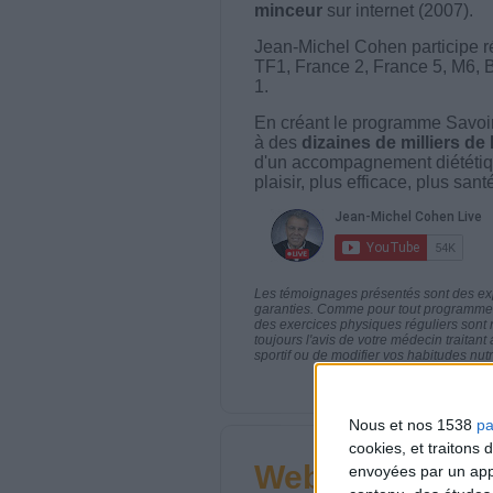
minceur
sur internet (2007).
Jean-Michel Cohen participe r
TF1, France 2, France 5, M6, 
1.
En créant le programme Savoir
à des
dizaines de milliers de
d'un accompagnement diététiq
plaisir, plus efficace, plus san
Les témoignages présentés sont des expé
garanties. Comme pour tout programme d
des exercices physiques réguliers sont
toujours l'avis de votre médecin traita
sportif ou de modifier vos habitudes nutr
Nous et nos 1538
pa
cookies, et traitons
Webinaires en 
envoyées par un appa