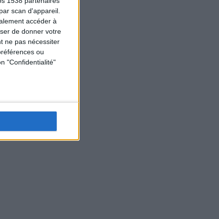
os 1538 partenaires
par scan d'appareil.
galement accéder à
user de donner votre
t ne pas nécessiter
préférences ou
n "Confidentialité"