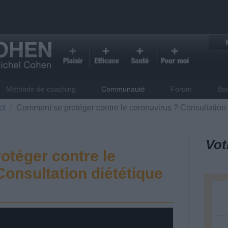
Méthode de coaching
Communauté
Forum
Bo
ct
Comment se protéger contre le coronavirus ? Consultation
Vot
téger contre le
Consultation diététique