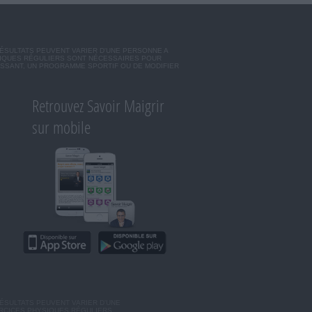
RÉSULTATS PEUVENT VARIER D'UNE PERSONNE A
SIQUES RÉGULIERS SONT NÉCESSAIRES POUR
ISSANT, UN PROGRAMME SPORTIF OU DE MODIFIER
Retrouvez Savoir Maigrir
sur mobile
ÉSULTATS PEUVENT VARIER D'UNE
ERCICES PHYSIQUES RÉGULIERS