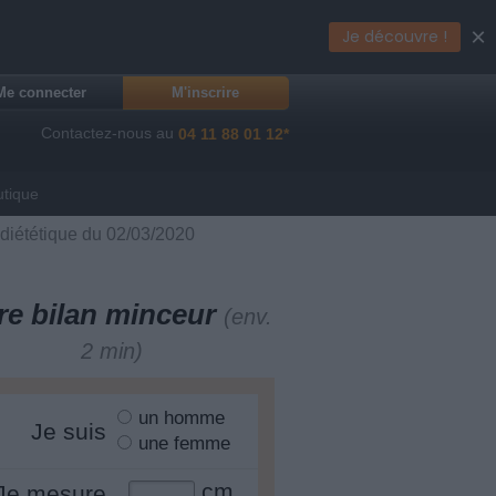
×
Je découvre !
Me connecter
M'inscrire
Contactez-nous au
04 11 88 01 12*
utique
 diététique du 02/03/2020
re bilan minceur
(env.
2 min)
un homme
Je suis
une femme
cm
Je mesure