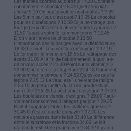
Les thèmes abordés aujourd'hui : 7.30 Comment
consommer le chocolat ? 8.04 Quel chocolat
choisir 9.10 On peut revoir les webinaires ? 9.29
Les 5 min par jour, c’est quoi ? 10.05 Le chocolat
pour les diabétiques ? 10.50 Si je ne mange pas
tout, je peux décaler un aliment dans la journée ?
11.50 Tapas à volonté, comment gérer ? 12.45
D’où vient l’envie de chocolat ? 13.50
L’importance des échanges avec la diététicienne
16.33 Le miel : comment le consommer ? 17.10
Le fer dans l’alimentation 18.55 Le rattrapage des
écarts 21.00 A la fin de l’abonnement, à quoi a-t-
on encore accès ? 21.30 Point sur la vitamine D
23.30 Que dire de la chapelure ? 24.18 Comment
consommer la semoule ? 24.52 Qu’est-ce que la
leptine ? 25.12 Le veau est-il une viande maigre
? 26.10 Je peux mettre du lait en poudre dans
mon café ? 26.28 La béchamel diététique ? 27.30
Les boulettes de viande, c’est gras ? 29.00 Faut-il
vraiment consommer 3 laitages par jour ? 29.35
Faut-il supprimer toutes les matières grasses ?
31.45 Qu’est-ce que le gomazio ? 32.20 Les
matières grasses dans le lait 33.40 La différence
entre le sucralose et le fructose 34.06 Le lait
d’amande est-il bon pour mincir ? 34.32 Il y a du