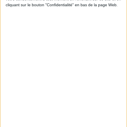
cliquant sur le bouton "Confidentialité" en bas de la page Web.
Peut-on remplacer la viande par des féculents
? Consultation diététique du 05/08/2026
Le plan à 1600 calories est-il trop copieux ?
Consultation diététique du 03/08/2026