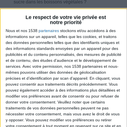
sucre dans les boissons végétales ?
Le respect de votre vie privée est
notre priorité
Nous et nos 1538
partenaires
stockons et/ou accédons à des
Combien de kilos souhaitez-vous perdre ?
informations sur un appareil, telles que les cookies, et traitons
des données personnelles telles que des identifiants uniques et
Moins de
De 5 à 10
Plus de
des informations standards envoyées par un appareil pour des
5 kilos
kilos
10 kilos
publicités et du contenu personnalisés, des mesures de publicité
et de contenu, des études d'audience et le développement de
services.
Avec votre permission, nos 1538 partenaires et nous-
mêmes pouvons utiliser des données de géolocalisation
Webinaires en direct
Voir tout
précises et d’identification par scan d'appareil. En cliquant, vous
pouvez consentir aux traitements décrits précédemment. Vous
Chaque semaine, posez vos questions en live
pouvez également accéder à des informations plus détaillées et
en participant à des vidéo-conférences avec
modifier vos préférences avant de consentir ou pour refuser de
Jean-Michel et les diététiciennes du
programme.
donner votre consentement.
Veuillez noter que certains
traitements de vos données personnelles peuvent ne pas
nécessiter votre consentement, mais vous avez le droit de vous
y opposer. Vous pouvez modifier vos préférences ou retirer
votre consentement à tout moment en revenant sur ce site et en