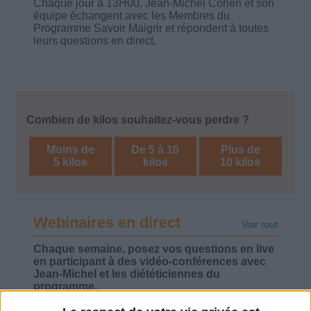
Chaque jour à 13H00, Jean-Michel Cohen et son
équipe échangent avec les Membres du
Programme Savoir Maigrir et répondent à toutes
leurs questions en direct.
Combien de kilos souhaitez-vous perdre ?
Moins de
De 5 à 10
Plus de
5 kilos
kilos
10 kilos
Webinaires en direct
Voir tout
Chaque semaine, posez vos questions en live
en participant à des vidéo-conférences avec
Jean-Michel et les diététiciennes du
programme.