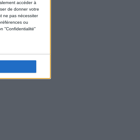
galement accéder à
user de donner votre
t ne pas nécessiter
préférences ou
n "Confidentialité"