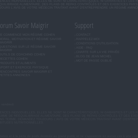
CES INDIVIDUELLES. ELLES NE SONT NI CARACTÉRISTIQUES, NI GARANTIES ET LES 
UILIBRAGE ALIMENTAIRE, DES PLANS DE REPAS CONTRÔLÉS ET DES EXERCICES PHY
OURS L'AVIS DE VOTRE MÉDECIN TRAITANT AVANT D'ENTREPRENDRE UN RÉGIME AMINC
orum Savoir Maigrir
Support
JE COMMENCE MON RÉGIME COHEN
CONTACT
MORAL, MOTIVATION ET RÉGIME SAVOIR
RAPPELEZ-MOI
MAIGRIR
CONDITIONS D'UTILISATION
QUESTIONS SUR LE RÉGIME SAVOIR
AIDE - FAQ
MAIGRIR
CHARTE SUR LA VIE PRIVÉE
OUTILS DE COACHING COHEN
BLOG DE JEAN MICHEL
RECETTES COHEN
MOT DE PASSE OUBLIÉ
PRODUITS ET ALIMENTS
SPORT ET EXERCICE PHYSIQUE
RENCONTRES SAVOIR MAIGRIR ET
PETITES ANNONCES
u vendredi.
CES INDIVIDUELLES. ELLES NE SONT NI CARACTÉRISTIQUES, NI GARANTIES ET LES R
MME DE RÉÉQUILIBRAGE ALIMENTAIRE, DES PLANS DE REPAS CONTRÔLÉS ET DES EX
G TERME. DEMANDEZ TOUJOURS L'AVIS DE VOTRE MÉDECIN TRAITANT AVANT D'ENTREP
BITUDES NUTRITIONNELLES.
ation et à la perte de poids destinés au grand public et ne s'apparente en aucun cas à une cons