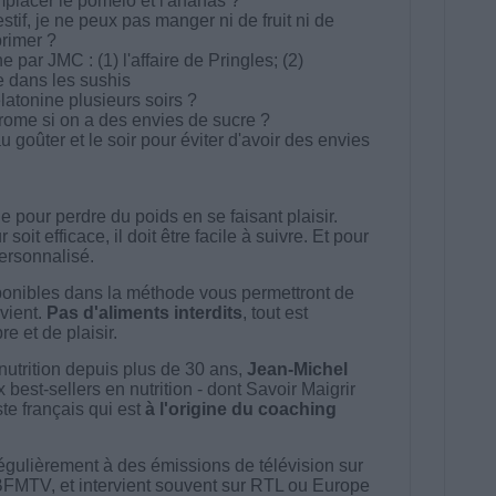
mplacer le pomélo et l'ananas ?
stif, je ne peux pas manger ni de fruit ni de
primer ?
 par JMC : (1) l'affaire de Pringles; (2)
e dans les sushis
latonine plusieurs soirs ?
ome si on a des envies de sucre ?
goûter et le soir pour éviter d'avoir des envies
 pour perdre du poids en se faisant plaisir.
t efficace, il doit être facile à suivre. Et pour
 personnalisé.
onibles dans la méthode vous permettront de
vient.
Pas d'aliments interdits
, tout est
e et de plaisir.
nutrition depuis plus de 30 ans,
Jean-Michel
best-sellers en nutrition - dont Savoir Maigrir
ste français qui est
à l'origine du coaching
égulièrement à des émissions de télévision sur
BFMTV, et intervient souvent sur RTL ou Europe