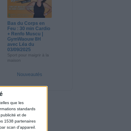
Bas du Corps en
Feu : 30 min Cardio
+ Renfo Muscu |
GymWaouw 8H
avec Léa du
03/09/2025
Sport pour maigrir à la
maison
Nouveautés
é
elles que les
formations standards
ublicité et de
os 1538 partenaires
par scan d'appareil.