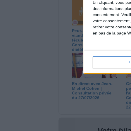
En cliquant, vous p
des informations plu
consentement.
Veuil
votre consentement,
retirer votre consen
Peut-on remplacer la
Le
en bas de la page W
viande par des
ca
féculents ?
co
Consultation
Co
diététique du
di
05/08/2026
03
En direct avec Jean-
Gr
Michel Cohen |
pe
Consultation privée
l'
du 27/07/2026
Co
di
22
Votre bi