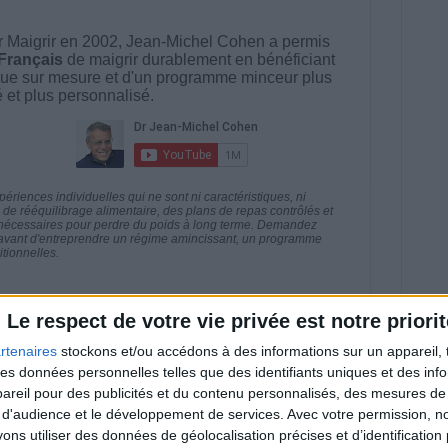
 Maigrir en 2002, Jean-Michel Cohen a permis
 Français
de maigrir durablement en bénéficiant
ue sur mesure et d'un programme minceur plus
té et plus personnalisé.
riences individuelles qui ne sont ni caractéristiques, ni
e rééquilibrage alimentaire, des plans de repas contrôlés et
 nécessaires pour perdre du poids à long terme. Demandez
nt avant d'entreprendre un régime amincissant, un programme
itionnelles.
Le respect de votre vie privée est notre priorit
rtenaires
stockons et/ou accédons à des informations sur un appareil, t
direct
Voir tout
 des données personnelles telles que des identifiants uniques et des in
reil pour des publicités et du contenu personnalisés, des mesures de p
estions en live en participant à des vidéo-
 d'audience et le développement de services.
Avec votre permission, n
l et les diététiciennes du programme.
s utiliser des données de géolocalisation précises et d’identification 