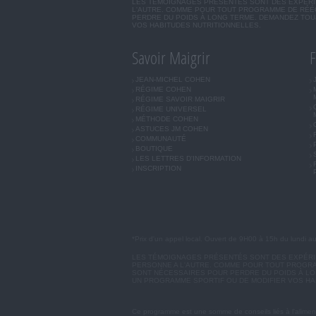
LES TÉMOIGNAGES PRÉSENTÉS SONT DES EXPÉRIEN
L'AUTRE. COMME POUR TOUT PROGRAMME DE RÉÉQ
PERDRE DU POIDS À LONG TERME. DEMANDEZ TOUJ
VOS HABITUDES NUTRITIONNELLES.
Savoir Maigrir
F
JEAN-MICHEL COHEN
RÉGIME COHEN
RÉGIME SAVOIR MAIGRIR
RÉGIME UNIVERSEL
MÉTHODE COHEN
ASTUCES JM COHEN
COMMUNAUTÉ
BOUTIQUE
LES LETTRES D'INFORMATION
INSCRIPTION
*Prix d'un appel local. Ouvert de 9H00 à 15h du lundi a
LES TÉMOIGNAGES PRÉSENTÉS SONT DES EXPÉRIEN
PERSONNE A L'AUTRE. COMME POUR TOUT PROGRA
SONT NÉCESSAIRES POUR PERDRE DU POIDS À LON
UN PROGRAMME SPORTIF OU DE MODIFIER VOS HA
Ce programme est une somme de conseils liés à l'aliment