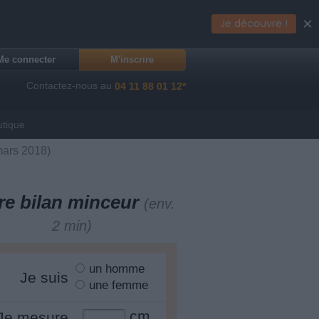
×
Je découvre !
Me connecter
M'inscrire
Contactez-nous au
04 11 88 01 12*
utique
mars 2018)
re bilan minceur
(env.
2 min)
un homme
Je suis
une femme
cm
Je mesure