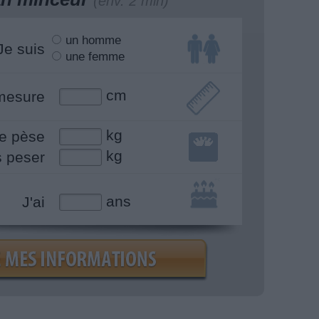
(env. 2 min)
un homme
Je suis
une femme
cm
mesure
kg
e pèse
kg
s peser
ans
J'ai