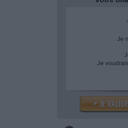
Je 
J
Je voudrai