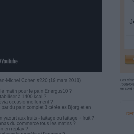
J
ean-Michel Cohen #220 (19 mars 2018)
Les tém
Toutefoi
ne sont n
 le matin pour le pain Energus10 ?
tabiliser à 1400 kcal ?
tévia occasionnellement ?
 par du pain complet 3 céréales Bjorg et en
DER
aourt aux fruits - laitage ou laitage + fruit ?
nanas du commerce tous les matins ?
on en replay ?