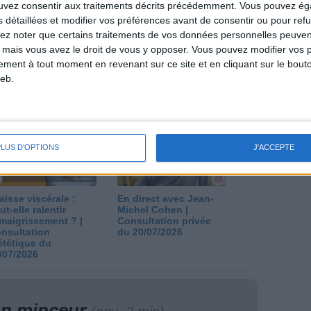
ouvez consentir aux traitements décrits précédemment. Vous pouvez é
s détaillées et modifier vos préférences avant de consentir ou pour ref
lez noter que certains traitements de vos données personnelles peuven
 mais vous avez le droit de vous y opposer. Vous pouvez modifier vos 
tement à tout moment en revenant sur ce site et en cliquant sur le bouto
 plan à 1600
Comment perdre le
eb.
lories est-il trop
dernier kilo avant la
pieux ?
stabilisation ? |
nsultation
Consultation
ététique du
diététique du
/08/2026
29/07/2026
PLUS D'OPTIONS
J'ACCEPTE
aisse viscérale :
En direct avec Jean-
ut-elle ralentir
Michel Cohen |
amaigrissement ? |
Consultation privée
nsultation
du 20/07/2026
ététique du
/07/2026
lan minceur