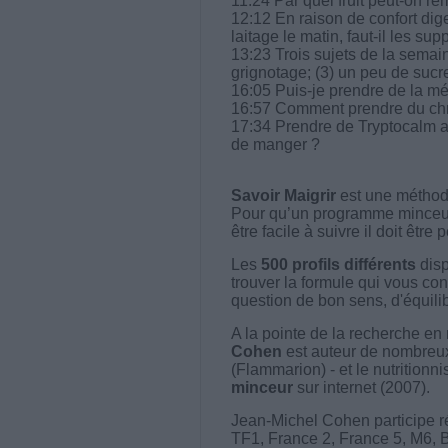
11:24 Par quel fruit peut-on re
12:12 En raison de confort dige
laitage le matin, faut-il les sup
13:23 Trois sujets de la semaine
grignotage; (3) un peu de sucr
16:05 Puis-je prendre de la mé
16:57 Comment prendre du chr
17:34 Prendre de Tryptocalm au 
de manger ?
Savoir Maigrir
est une méthode
Pour qu’un programme minceur soi
être facile à suivre il doit être
Les
500 profils différents
disp
trouver la formule qui vous con
question de bon sens, d'équilibr
A la pointe de la recherche en 
Cohen
est auteur de nombreux 
(Flammarion) - et le nutritionni
minceur
sur internet (2007).
Jean-Michel Cohen participe r
TF1, France 2, France 5, M6, 