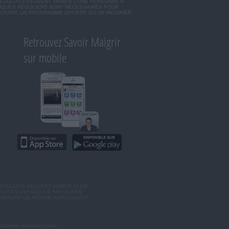
RÉSULTATS PEUVENT VARIER D'UNE PERSONNE A
SIQUES RÉGULIERS SONT NÉCESSAIRES POUR
ISSANT, UN PROGRAMME SPORTIF OU DE MODIFIER
Retrouvez Savoir Maigrir
sur mobile
ÉSULTATS PEUVENT VARIER D'UNE
ERCICES PHYSIQUES RÉGULIERS
RENDRE UN RÉGIME AMINCISSANT,
ultation médicale privée.