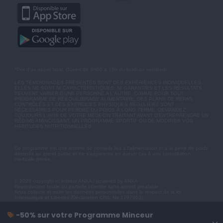
*Prix d'un appel local. Ouvert de 9H00 à 15h du lundi au vendredi.
LES TÉMOIGNAGES PRÉSENTÉS SONT DES EXPÉRIENCES INDIVIDUELLES.
ELLES NE SONT NI CARACTÉRISTIQUES, NI GARANTIES ET LES RÉSULTATS
PEUVENT VARIER D'UNE PERSONNE A L'AUTRE. COMME POUR TOUT
PROGRAMME DE RÉÉQUILIBRAGE ALIMENTAIRE, DES PLANS DE REPAS
CONTRÔLÉS ET DES EXERCICES PHYSIQUES RÉGULIERS SONT
NÉCESSAIRES POUR PERDRE DU POIDS À LONG TERME. DEMANDEZ
TOUJOURS L'AVIS DE VOTRE MÉDECIN TRAITANT AVANT D'ENTREPRENDRE UN
RÉGIME AMINCISSANT, UN PROGRAMME SPORTIF OU DE MODIFIER VOS
HABITUDES NUTRITIONNELLES.
Ce programme est une somme de conseils liés à l'alimentation et à la perte de poids
destinés au grand public et ne s'apparente en aucun cas à une consultation
médicale privée.
© 2026 copyright et éditeur ANXA / powered by ANXA
Reproduction totale ou partielle interdite sans accord préalable.
Anxa collecte et traite les données personnelles dans le respect de la loi
Informatique et Libertés (Déclaration CNIL No 1787863).
-50% sur votre Programme Minceur