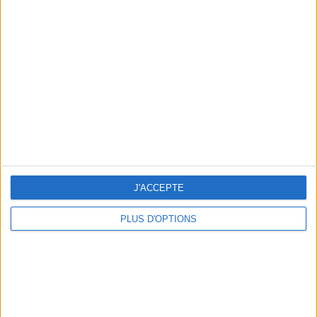
min)
un homme
Je suis
une femme
cm
Je mesure
kg
Je pèse
kg
Je voudrais
J'ACCEPTE
peser
PLUS D'OPTIONS
ans
J'ai