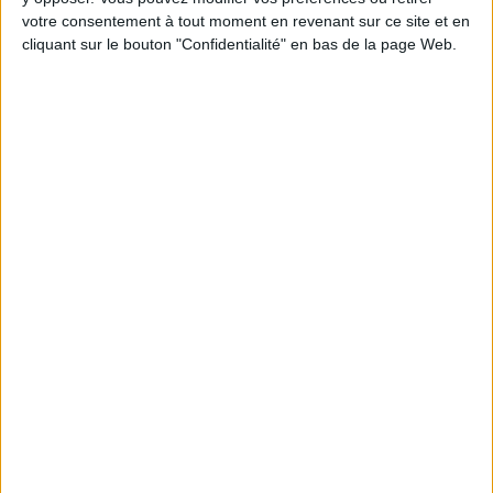
Jean-Michel et les diététiciennes du
votre consentement à tout moment en revenant sur ce site et en
programme.
cliquant sur le bouton "Confidentialité" en bas de la page Web.
Peut-on remplacer la viande par des féculents
? Consultation diététique du 05/08/2026