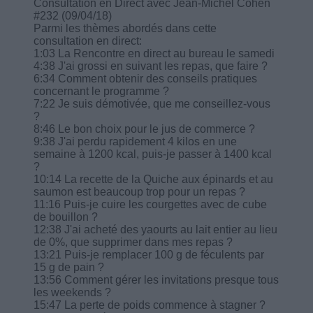
Consultation en Direct avec Jean-Michel Cohen
#232 (09/04/18)
Parmi les thèmes abordés dans cette
consultation en direct:
1:03 La Rencontre en direct au bureau le samedi
4:38 J'ai grossi en suivant les repas, que faire ?
6:34 Comment obtenir des conseils pratiques
concernant le programme ?
7:22 Je suis démotivée, que me conseillez-vous
?
8:46 Le bon choix pour le jus de commerce ?
9:38 J'ai perdu rapidement 4 kilos en une
semaine à 1200 kcal, puis-je passer à 1400 kcal
?
10:14 La recette de la Quiche aux épinards et au
saumon est beaucoup trop pour un repas ?
11:16 Puis-je cuire les courgettes avec de cube
de bouillon ?
12:38 J'ai acheté des yaourts au lait entier au lieu
de 0%, que supprimer dans mes repas ?
13:21 Puis-je remplacer 100 g de féculents par
15 g de pain ?
13:56 Comment gérer les invitations presque tous
les weekends ?
15:47 La perte de poids commence à stagner ?