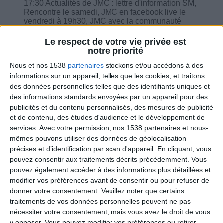
17:30 Actualités de JMC : lettre d'information SM,
Rencontre le samedi, JMC en facebook live le
vendredi à 19h30, JMC avec la communauté
23:02 Sur quelle durée dois-je prendre la
mélatonine ?
Le respect de votre vie privée est
23:30 Ralentissement de perte de poids et le livre
notre priorité
Maigrir en bonne santé
Nous et nos 1538
partenaires
stockons et/ou accédons à des
informations sur un appareil, telles que les cookies, et traitons
des données personnelles telles que des identifiants uniques et
des informations standards envoyées par un appareil pour des
publicités et du contenu personnalisés, des mesures de publicité
Combien de kilos souhaitez-vous perdre ?
et de contenu, des études d'audience et le développement de
services.
Avec votre permission, nos 1538 partenaires et nous-
Moins de
De 5 à 10
Plus de
mêmes pouvons utiliser des données de géolocalisation
5 kilos
kilos
10 kilos
précises et d’identification par scan d'appareil. En cliquant, vous
pouvez consentir aux traitements décrits précédemment. Vous
pouvez également accéder à des informations plus détaillées et
modifier vos préférences avant de consentir ou pour refuser de
Webinaires en direct
Voir tout
donner votre consentement.
Veuillez noter que certains
traitements de vos données personnelles peuvent ne pas
Chaque semaine, posez vos questions en live
nécessiter votre consentement, mais vous avez le droit de vous
en participant à des vidéo-conférences avec
y opposer. Vous pouvez modifier vos préférences ou retirer