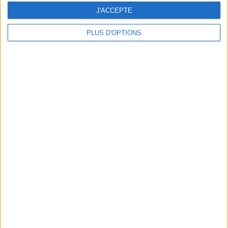
J'ACCEPTE
PLUS D'OPTIONS
DERNIÈRES VIDÉO
La charcuterie, est-ce
vraiment raisonnable
?
Décryptage des aliments
Peut-on remplacer la
viande par des
féculents ?
Consultation
diététique du
05/08/2026
Webinaires en direct
Bas du Corps en Feu
: 30 min Cardio +