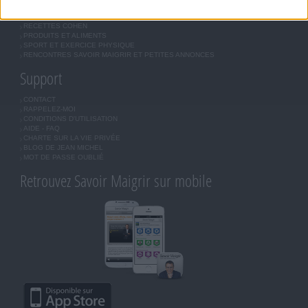
QUESTIONS SUR LE RÉGIME SAVOIR MAIGRIR
OUTILS DE COACHING COHEN
RECETTES COHEN
PRODUITS ET ALIMENTS
SPORT ET EXERCICE PHYSIQUE
RENCONTRES SAVOIR MAIGRIR ET PETITES ANNONCES
Support
CONTACT
RAPPELEZ-MOI
CONDITIONS D'UTILISATION
AIDE - FAQ
CHARTE SUR LA VIE PRIVÉE
BLOG DE JEAN MICHEL
MOT DE PASSE OUBLIÉ
Retrouvez Savoir Maigrir sur mobile