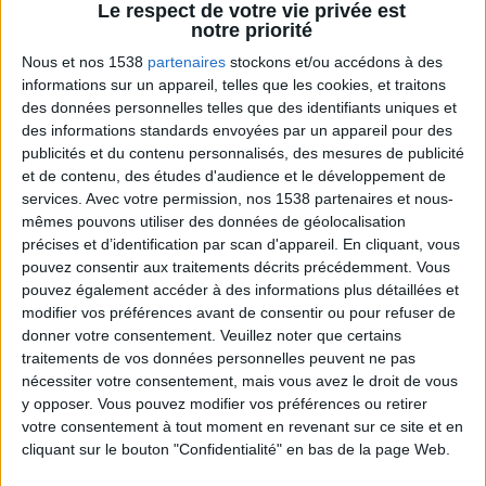
Jean-Michel et les diététiciennes du
Le respect de votre vie privée est
programme.
notre priorité
Nous et nos 1538
partenaires
stockons et/ou accédons à des
informations sur un appareil, telles que les cookies, et traitons
des données personnelles telles que des identifiants uniques et
des informations standards envoyées par un appareil pour des
publicités et du contenu personnalisés, des mesures de publicité
et de contenu, des études d'audience et le développement de
services.
Avec votre permission, nos 1538 partenaires et nous-
mêmes pouvons utiliser des données de géolocalisation
précises et d’identification par scan d'appareil. En cliquant, vous
Peut-on remplacer la viande par des féculents
pouvez consentir aux traitements décrits précédemment. Vous
? Consultation diététique du 05/08/2026
pouvez également accéder à des informations plus détaillées et
modifier vos préférences avant de consentir ou pour refuser de
donner votre consentement.
Veuillez noter que certains
traitements de vos données personnelles peuvent ne pas
nécessiter votre consentement, mais vous avez le droit de vous
y opposer. Vous pouvez modifier vos préférences ou retirer
votre consentement à tout moment en revenant sur ce site et en
cliquant sur le bouton "Confidentialité" en bas de la page Web.