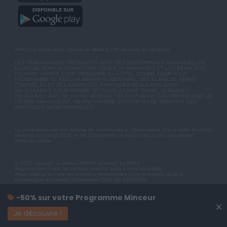
*Prix d'un appel local. Ouvert de 9H00 à 15h du lundi au vendredi.
LES TÉMOIGNAGES PRÉSENTÉS SONT DES EXPÉRIENCES INDIVIDUELLES.
ELLES NE SONT NI CARACTÉRISTIQUES, NI GARANTIES ET LES RÉSULTATS
PEUVENT VARIER D'UNE PERSONNE A L'AUTRE. COMME POUR TOUT
PROGRAMME DE RÉÉQUILIBRAGE ALIMENTAIRE, DES PLANS DE REPAS
CONTRÔLÉS ET DES EXERCICES PHYSIQUES RÉGULIERS SONT
NÉCESSAIRES POUR PERDRE DU POIDS À LONG TERME. DEMANDEZ
TOUJOURS L'AVIS DE VOTRE MÉDECIN TRAITANT AVANT D'ENTREPRENDRE UN
RÉGIME AMINCISSANT, UN PROGRAMME SPORTIF OU DE MODIFIER VOS
HABITUDES NUTRITIONNELLES.
Ce programme est une somme de conseils liés à l'alimentation et à la perte de poids
destinés au grand public et ne s'apparente en aucun cas à une consultation
médicale privée.
© 2026 copyright et éditeur ANXA / powered by ANXA
Reproduction totale ou partielle interdite sans accord préalable.
Anxa collecte et traite les données personnelles dans le respect de la loi
Informatique et Libertés (Déclaration CNIL No 1787863).
-50% sur votre Programme Minceur
×
Je découvre !