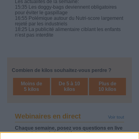
Les actualités de la semaine:
15:35 Les doggy-bags deviennent obligatoires
pour éviter le gaspillage
16:55 Polémique autour du Nutri-score largement
rejeté par les industriels
18:25 La publicité alimentaire ciblant les enfants
n'est pas interdite
Combien de kilos souhaitez-vous perdre ?
Moins de
De 5 à 10
Plus de
5 kilos
kilos
10 kilos
Webinaires en direct
Voir tout
Chaque semaine, posez vos questions en live
en participant à des vidéo-conférences avec