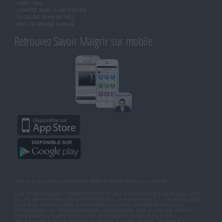
AIDE - FAQ
CHARTE SUR LA VIE PRIVÉE
BLOG DE JEAN MICHEL
MOT DE PASSE OUBLIÉ
Retrouvez Savoir Maigrir sur mobile
*Prix d'un appel local. Ouvert de 9H00 à 15h du lundi au vendredi.
LES TÉMOIGNAGES PRÉSENTÉS SONT DES EXPÉRIENCES INDIVIDUELLES.
ELLES NE SONT NI CARACTÉRISTIQUES, NI GARANTIES ET LES RÉSULTATS
PEUVENT VARIER D'UNE PERSONNE A L'AUTRE. COMME POUR TOUT
PROGRAMME DE RÉÉQUILIBRAGE ALIMENTAIRE, DES PLANS DE REPAS
CONTRÔLÉS ET DES EXERCICES PHYSIQUES RÉGULIERS SONT
NÉCESSAIRES POUR PERDRE DU POIDS À LONG TERME. DEMANDEZ