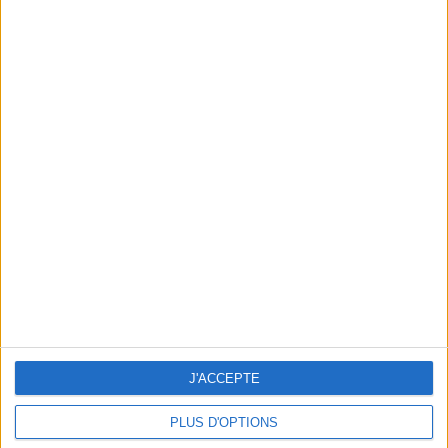
En direct avec Jean-Michel Cohen |
Consultation privée du 20/07/2026
Votre bilan minceur
(env. 2
min)
un homme
Je suis
une femme
J'ACCEPTE
PLUS D'OPTIONS
cm
Je mesure