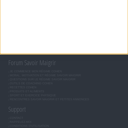
Savoir Maigrir
JEAN-MICHEL COHEN
RÉGIME COHEN
RÉGIME SAVOIR MAIGRIR
RÉGIME UNIVERSEL
MÉTHODE COHEN
ASTUCES JM COHEN
COMMUNAUTÉ
BOUTIQUE
LES LETTRES D'INFORMATION
INSCRIPTION
Forum Savoir Maigrir
JE COMMENCE MON RÉGIME COHEN
MORAL, MOTIVATION ET RÉGIME SAVOIR MAIGRIR
QUESTIONS SUR LE RÉGIME SAVOIR MAIGRIR
OUTILS DE COACHING COHEN
RECETTES COHEN
PRODUITS ET ALIMENTS
SPORT ET EXERCICE PHYSIQUE
RENCONTRES SAVOIR MAIGRIR ET PETITES ANNONCES
Support
CONTACT
RAPPELEZ-MOI
CONDITIONS D'UTILISATION