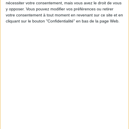
nécessiter votre consentement, mais vous avez le droit de vous
y opposer. Vous pouvez modifier vos préférences ou retirer
Combien de kilos souhaitez-vous perdre ?
votre consentement à tout moment en revenant sur ce site et en
cliquant sur le bouton "Confidentialité" en bas de la page Web.
Moins de
De 5 à 10
Plus de
5 kilos
kilos
10 kilos
Webinaires en direct
Voir tout
Chaque semaine, posez vos questions en live
en participant à des vidéo-conférences avec
Jean-Michel et les diététiciennes du
programme.