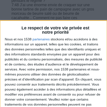
pendant le régime ?
7:48 J'ai une énorme envie de craquer sur une
bonne tartine de pain de campagne avec un gros
morceau de beurre salé ou de beurre de
cacahuète... Comment ne pas faire ces
craquages ?
8:39 Je vais passer quelques jours chez une
Le respect de votre vie privée est
amie, comment gérer ma façon de me nourrir ?
notre priorité
10:31 Hier soir repas au restaurant avec le travail,
j'ai pris un tartare de saumon avec des asperges
Nous et nos 1538
partenaires
stockons et/ou accédons à des
blanches, de brie de maux et une salade de fruit
informations sur un appareil, telles que les cookies, et traitons
et tout cela sans alcool... Comment rattraper
des données personnelles telles que des identifiants uniques et
aujourd'hui ?
des informations standards envoyées par un appareil pour des
11:33 Quel différence entre le kiwi vert et le
publicités et du contenu personnalisés, des mesures de publicité
jaune, la portion est 2 kiwi et le jaune est plus
et de contenu, des études d'audience et le développement de
sucré ?
12:20 Je suis très accro aux sucreries à un point
services.
Avec votre permission, nos 1538 partenaires et nous-
que si je ne mange pas je souffre des maux de
mêmes pouvons utiliser des données de géolocalisation
têtes et cela nuit à ma santé car je suis
précises et d’identification par scan d'appareil. En cliquant, vous
prédisposé au diabète (héréditaire), que faire ?
pouvez consentir aux traitements décrits précédemment. Vous
13:25 Une choucroute de la mer au restaurant
pouvez également accéder à des informations plus détaillées et
pour un repas du midi c'est un écart ?
modifier vos préférences avant de consentir ou pour refuser de
donner votre consentement.
Veuillez noter que certains
traitements de vos données personnelles peuvent ne pas