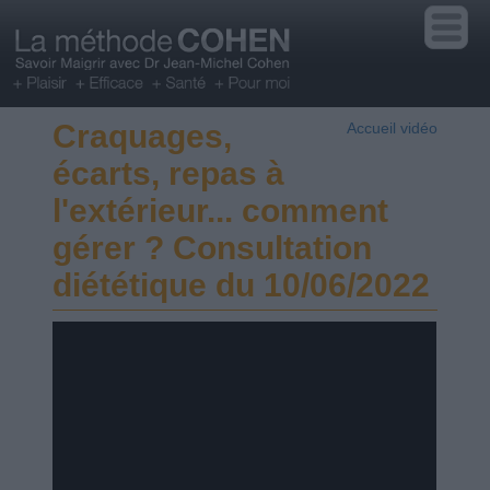
Craquages,
Accueil vidéo
écarts, repas à
l'extérieur... comment
gérer ? Consultation
diététique du 10/06/2022