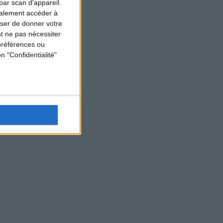
par scan d'appareil.
galement accéder à
user de donner votre
t ne pas nécessiter
préférences ou
n "Confidentialité"