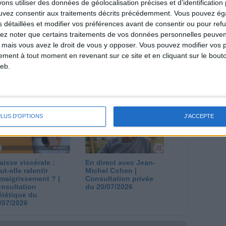
s utiliser des données de géolocalisation précises et d’identification 
l et les diététiciennes du programme.
ouvez consentir aux traitements décrits précédemment. Vous pouvez é
s détaillées et modifier vos préférences avant de consentir ou pour ref
lez noter que certains traitements de vos données personnelles peuven
 mais vous avez le droit de vous y opposer. Vous pouvez modifier vos 
tement à tout moment en revenant sur ce site et en cliquant sur le bouto
eb.
 plan à 1600
Comment perdre le
lories est-il trop
dernier kilo avant la
pieux ?
stabilisation ? |
nsultation
Consultation
ététique du
diététique du
/08/2026
29/07/2026
PLUS D'OPTIONS
J'ACCEPTE
aisse viscérale :
En direct avec Jean-
ut-elle ralentir
Michel Cohen |
amaigrissement ? |
Consultation privée
nsultation
du 20/07/2026
ététique du
/07/2026