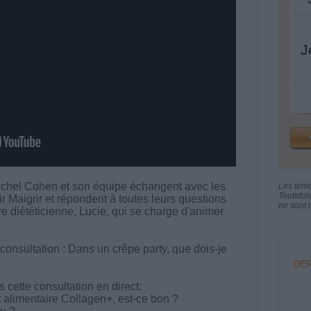
J
chel Cohen et son équipe échangent avec les
Les tém
Toutefoi
aigrir et répondent à toutes leurs questions
ne sont n
tre diététicienne, Lucie, qui se charge d'animer
consultation : Dans un crêpe party, que dois-je
DER
cette consultation en direct:
alimentaire Collagen+, est-ce bon ?