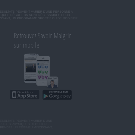
RÉSULTATS PEUVENT VARIER D'UNE PERSONNE A
SIQUES RÉGULIERS SONT NÉCESSAIRES POUR
ISSANT, UN PROGRAMME SPORTIF OU DE MODIFIER
Retrouvez Savoir Maigrir
sur mobile
ÉSULTATS PEUVENT VARIER D'UNE
ERCICES PHYSIQUES RÉGULIERS
RENDRE UN RÉGIME AMINCISSANT,