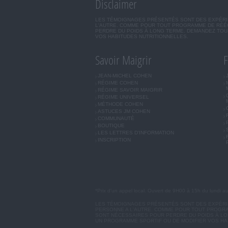
Disclaimer
LES TÉMOIGNAGES PRÉSENTÉS SONT DES EXPÉRIEN
L'AUTRE. COMME POUR TOUT PROGRAMME DE RÉÉQ
PERDRE DU POIDS À LONG TERME. DEMANDEZ TOUJ
VOS HABITUDES NUTRITIONNELLES.
Savoir Maigrir
F
JEAN-MICHEL COHEN
RÉGIME COHEN
RÉGIME SAVOIR MAIGRIR
RÉGIME UNIVERSEL
MÉTHODE COHEN
ASTUCES JM COHEN
COMMUNAUTÉ
BOUTIQUE
LES LETTRES D'INFORMATION
INSCRIPTION
*Prix d'un appel local. Ouvert de 9H00 à 15h du lundi a
LES TÉMOIGNAGES PRÉSENTÉS SONT DES EXPÉRIEN
PERSONNE A L'AUTRE. COMME POUR TOUT PROGRA
SONT NÉCESSAIRES POUR PERDRE DU POIDS À LON
UN PROGRAMME SPORTIF OU DE MODIFIER VOS HA