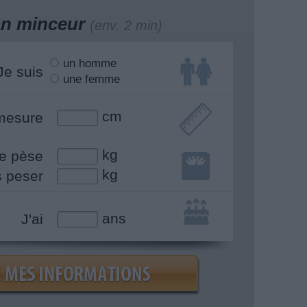
lan minceur
(env. 2 min)
un homme
Je suis
une femme
cm
mesure
kg
e pèse
kg
s peser
ans
J'ai