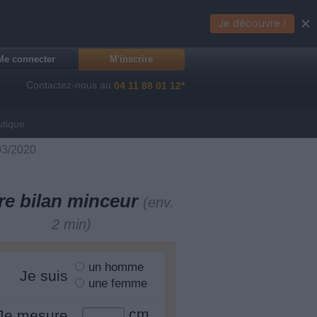
×
Je découvre !
Me connecter
M'inscrire
Contactez-nous au
04 11 88 01 12*
utique
03/2020
re bilan minceur
(env.
2 min)
un homme
Je suis
une femme
cm
Je mesure