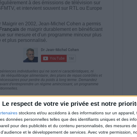
égulièrement à des émissions de télévision sur
BFMTV, et intervient souvent sur RTL ou Europe
 Maigrir en 2002, Jean-Michel Cohen a permis
 Français
de maigrir durablement en bénéficiant
ue sur mesure et d'un programme minceur plus
té et plus personnalisé.
riences individuelles qui ne sont ni caractéristiques, ni
e rééquilibrage alimentaire, des plans de repas contrôlés et
 nécessaires pour perdre du poids à long terme. Demandez
nt avant d'entreprendre un régime amincissant, un programme
itionnelles.
Le respect de votre vie privée est notre priorit
rtenaires
stockons et/ou accédons à des informations sur un appareil, t
 des données personnelles telles que des identifiants uniques et des in
direct
Voir tout
reil pour des publicités et du contenu personnalisés, des mesures de p
 d'audience et le développement de services.
Avec votre permission, n
estions en live en participant à des vidéo-