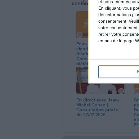
et nous-mêmes pouvon
conférences avec Jean-Miche
En cliquant, vous p
des informations plu
consentement.
Veuil
votre consentement,
retirer votre consen
en bas de la page W
Peut-on remplacer la
Le
viande par des
ca
féculents ?
co
Consultation
Co
diététique du
di
05/08/2026
03
En direct avec Jean-
Gr
Michel Cohen |
pe
Consultation privée
l'
du 27/07/2026
Co
di
22