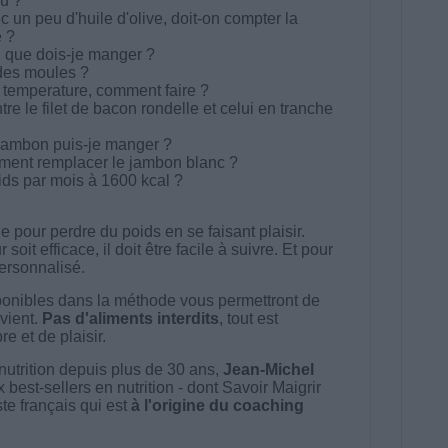
u ?
c un peu d'huile d'olive, doit-on compter la
 ?
r, que dois-je manger ?
des moules ?
 temperature, comment faire ?
tre le filet de bacon rondelle et celui en tranche
jambon puis-je manger ?
ment remplacer le jambon blanc ?
ds par mois à 1600 kcal ?
 pour perdre du poids en se faisant plaisir.
t efficace, il doit être facile à suivre. Et pour
 personnalisé.
onibles dans la méthode vous permettront de
vient.
Pas d'aliments interdits
, tout est
e et de plaisir.
nutrition depuis plus de 30 ans,
Jean-Michel
best-sellers en nutrition - dont Savoir Maigrir
ste français qui est
à l'origine du coaching