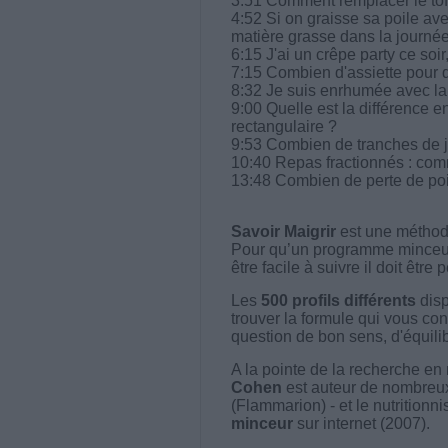
3:51 Comment remplacer le tof
4:52 Si on graisse sa poile ave
matière grasse dans la journée
6:15 J'ai un crêpe party ce soi
7:15 Combien d'assiette pour 
8:32 Je suis enrhumée avec la
9:00 Quelle est la différence en
rectangulaire ?
9:53 Combien de tranches de 
10:40 Repas fractionnés : com
13:48 Combien de perte de poi
Savoir Maigrir
est une méthode
Pour qu’un programme minceur soi
être facile à suivre il doit être
Les
500 profils différents
disp
trouver la formule qui vous con
question de bon sens, d'équilibr
A la pointe de la recherche en 
Cohen
est auteur de nombreux 
(Flammarion) - et le nutritionni
minceur
sur internet (2007).