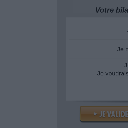
Votre bi
Je 
J
Je voudrai