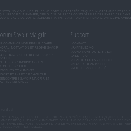
CES INDIVIDUELLES. ELLES NE SONT NI CARACTÉRISTIQUES, NI GARANTIES ET LES 
UILIBRAGE ALIMENTAIRE, DES PLANS DE REPAS CONTRÔLÉS ET DES EXERCICES PHY
OURS L'AVIS DE VOTRE MÉDECIN TRAITANT AVANT D'ENTREPRENDRE UN RÉGIME AMINC
orum Savoir Maigrir
Support
JE COMMENCE MON RÉGIME COHEN
CONTACT
MORAL, MOTIVATION ET RÉGIME SAVOIR
RAPPELEZ-MOI
MAIGRIR
CONDITIONS D'UTILISATION
QUESTIONS SUR LE RÉGIME SAVOIR
AIDE - FAQ
MAIGRIR
CHARTE SUR LA VIE PRIVÉE
OUTILS DE COACHING COHEN
BLOG DE JEAN MICHEL
RECETTES COHEN
MOT DE PASSE OUBLIÉ
PRODUITS ET ALIMENTS
SPORT ET EXERCICE PHYSIQUE
RENCONTRES SAVOIR MAIGRIR ET
PETITES ANNONCES
u vendredi.
CES INDIVIDUELLES. ELLES NE SONT NI CARACTÉRISTIQUES, NI GARANTIES ET LES R
MME DE RÉÉQUILIBRAGE ALIMENTAIRE, DES PLANS DE REPAS CONTRÔLÉS ET DES EX
G TERME. DEMANDEZ TOUJOURS L'AVIS DE VOTRE MÉDECIN TRAITANT AVANT D'ENTREP
BITUDES NUTRITIONNELLES.