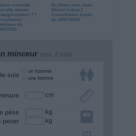
aisse viscérale :
En direct avec Jean-
ut-elle ralentir
Michel Cohen |
amaigrissement ? |
Consultation privée
nsultation
du 20/07/2026
ététique du
/07/2026
lan minceur
(env. 2 min)
un homme
Je suis
une femme
cm
mesure
kg
e pèse
kg
s peser