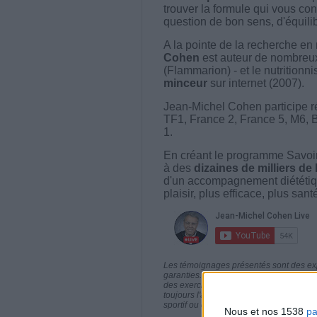
trouver la formule qui vous con
question de bon sens, d'équilibr
A la pointe de la recherche en 
Cohen
est auteur de nombreux 
(Flammarion) - et le nutritionni
minceur
sur internet (2007).
Jean-Michel Cohen participe r
TF1, France 2, France 5, M6, 
1.
En créant le programme Savoir
à des
dizaines de milliers de
d'un accompagnement diététiq
plaisir, plus efficace, plus san
Les témoignages présentés sont des expé
garanties. Comme pour tout programme d
des exercices physiques réguliers sont
toujours l'avis de votre médecin traita
sportif ou de modifier vos habitudes nutr
Nous et nos 1538
pa