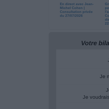
En direct avec Jean-
Gr
Michel Cohen |
pe
Consultation privée
l'
du 27/07/2026
Co
di
22
Votre bi
Je 
J
Je voudrai