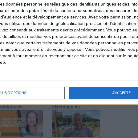
 des données personnelles telles que des identifiants uniques et des in
reil pour des publicités et du contenu personnalisés, des mesures de p
 d'audience et le développement de services.
Avec votre permission, n
s utiliser des données de géolocalisation précises et d’identification 
direct
ouvez consentir aux traitements décrits précédemment. Vous pouvez é
Voir tout
s détaillées et modifier vos préférences avant de consentir ou pour ref
estions en live en participant à des vidéo-
lez noter que certains traitements de vos données personnelles peuven
l et les diététiciennes du programme.
 mais vous avez le droit de vous y opposer. Vous pouvez modifier vos 
tement à tout moment en revenant sur ce site et en cliquant sur le bouto
eb.
 plan à 1600
Comment perdre le
lories est-il trop
dernier kilo avant la
PLUS D'OPTIONS
J'ACCEPTE
pieux ?
stabilisation ? |
nsultation
Consultation
ététique du
diététique du
/08/2026
29/07/2026