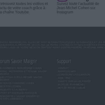
etrouvez toutes les vidéos et
Suivez toute l'actualité de
'actu de votre coach grâce à
Jean-Michel Cohen sur
a chaîne Youtube
Instagram
CES INDIVIDUELLES. ELLES NE SONT NI CARACTÉRISTIQUES, NI GARANTIES ET LES 
UILIBRAGE ALIMENTAIRE, DES PLANS DE REPAS CONTRÔLÉS ET DES EXERCICES PHY
OURS L'AVIS DE VOTRE MÉDECIN TRAITANT AVANT D'ENTREPRENDRE UN RÉGIME AMINC
orum Savoir Maigrir
Support
JE COMMENCE MON RÉGIME COHEN
CONTACT
MORAL, MOTIVATION ET RÉGIME SAVOIR
RAPPELEZ-MOI
MAIGRIR
CONDITIONS D'UTILISATION
QUESTIONS SUR LE RÉGIME SAVOIR
AIDE - FAQ
MAIGRIR
CHARTE SUR LA VIE PRIVÉE
OUTILS DE COACHING COHEN
BLOG DE JEAN MICHEL
RECETTES COHEN
MOT DE PASSE OUBLIÉ
PRODUITS ET ALIMENTS
SPORT ET EXERCICE PHYSIQUE
RENCONTRES SAVOIR MAIGRIR ET
PETITES ANNONCES