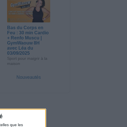
Bas du Corps en
Feu : 30 min Cardio
+ Renfo Muscu |
GymWaouw 8H
avec Léa du
03/09/2025
Sport pour maigrir à la
maison
Nouveautés
é
elles que les