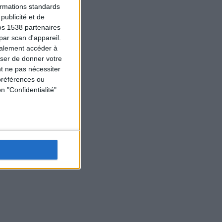
formations standards
ublicité et de
os 1538 partenaires
par scan d'appareil.
galement accéder à
user de donner votre
t ne pas nécessiter
préférences ou
n "Confidentialité"