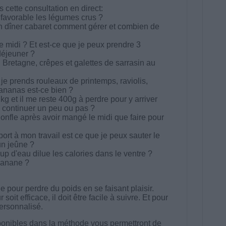
cette consultation en direct:
s favorable les légumes crus ?
 un dîner cabaret comment gérer et combien de
e midi ? Et est-ce que je peux prendre 3
déjeuner ?
 Bretagne, crêpes et galettes de sarrasin au
 je prends rouleaux de printemps, raviolis,
ananas est-ce bien ?
kg et il me reste 400g à perdre pour y arriver
 continuer un peu ou pas ?
gonfle après avoir mangé le midi que faire pour
ort à mon travail est ce que je peux sauter le
un jeûne ?
p d'eau dilue les calories dans le ventre ?
banane ?
 pour perdre du poids en se faisant plaisir.
t efficace, il doit être facile à suivre. Et pour
 personnalisé.
onibles dans la méthode vous permettront de