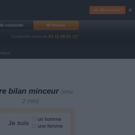
×
Je découvre !
Me connecter
M'inscrire
Contactez-nous au
04 11 88 01 12*
utique
re bilan minceur
(env.
2 min)
un homme
Je suis
une femme