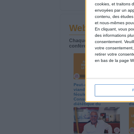
cookies, et traitons
envoyées par un appa
contenu, des études
et nous-mêmes pouvon
Webinaires en 
En cliquant, vous p
des informations plu
Chaque semaine, posez vos qu
consentement.
Veuil
conférences avec Jean-Miche
votre consentement,
retirer votre consen
en bas de la page W
Peut-on remplacer la
Le
viande par des
ca
féculents ?
co
Consultation
Co
diététique du
di
05/08/2026
03