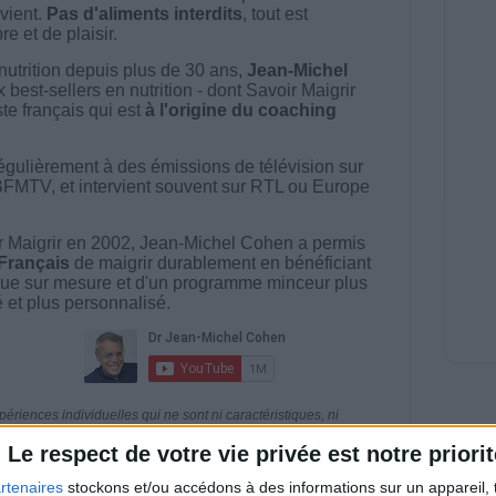
vient.
Pas d'aliments interdits
, tout est
e et de plaisir.
nutrition depuis plus de 30 ans,
Jean-Michel
best-sellers en nutrition - dont Savoir Maigrir
ste français qui est
à l'origine du coaching
égulièrement à des émissions de télévision sur
BFMTV, et intervient souvent sur RTL ou Europe
 Maigrir en 2002, Jean-Michel Cohen a permis
 Français
de maigrir durablement en bénéficiant
ue sur mesure et d'un programme minceur plus
té et plus personnalisé.
riences individuelles qui ne sont ni caractéristiques, ni
e rééquilibrage alimentaire, des plans de repas contrôlés et
 nécessaires pour perdre du poids à long terme. Demandez
Le respect de votre vie privée est notre priorit
nt avant d'entreprendre un régime amincissant, un programme
itionnelles.
rtenaires
stockons et/ou accédons à des informations sur un appareil, t