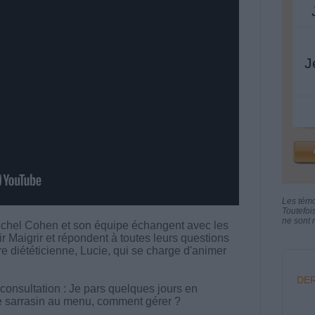
J
Les tém
Toutefoi
ne sont n
chel Cohen et son équipe échangent avec les
aigrir et répondent à toutes leurs questions
tre diététicienne, Lucie, qui se charge d'animer
DER
consultation : Je pars quelques jours en
de sarrasin au menu, comment gérer ?