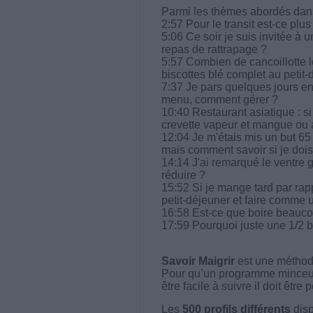
Parmi les thèmes abordés dans 
2:57 Pour le transit est-ce plu
5:06 Ce soir je suis invitée à
repas de rattrapage ?
5:57 Combien de cancoillotte l
biscottes blé complet au petit-
7:37 Je pars quelques jours en
menu, comment gérer ?
10:40 Restaurant asiatique : si
crevette vapeur et mangue ou 
12:04 Je m'étais mis un but 65 
mais comment savoir si je dois
14:14 J'ai remarqué le ventre 
réduire ?
15:52 Si je mange tard par rapp
petit-déjeuner et faire comme 
16:58 Est-ce que boire beaucou
17:59 Pourquoi juste une 1/2 
Savoir Maigrir
est une méthode
Pour qu’un programme minceur soi
être facile à suivre il doit être
Les
500 profils différents
disp