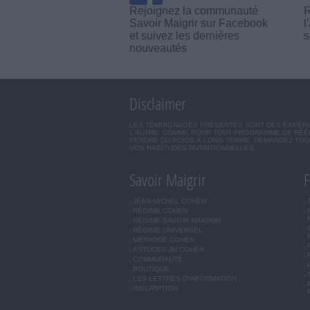
Rejoignez la communauté
R
Savoir Maigrir sur Facebook
l
et suivez les dernières
s
nouveautés
Disclaimer
LES TÉMOIGNAGES PRÉSENTÉS SONT DES EXPÉRIEN
L'AUTRE. COMME POUR TOUT PROGRAMME DE RÉÉQ
PERDRE DU POIDS À LONG TERME. DEMANDEZ TOUJ
VOS HABITUDES NUTRITIONNELLES.
Savoir Maigrir
F
JEAN-MICHEL COHEN
RÉGIME COHEN
RÉGIME SAVOIR MAIGRIR
RÉGIME UNIVERSEL
MÉTHODE COHEN
ASTUCES JM COHEN
COMMUNAUTÉ
BOUTIQUE
LES LETTRES D'INFORMATION
INSCRIPTION