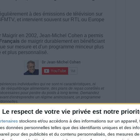
égulièrement à des émissions de télévision sur
BFMTV, et intervient souvent sur RTL ou Europe
 Maigrir en 2002, Jean-Michel Cohen a permis
 Français
de maigrir durablement en bénéficiant
ue sur mesure et d'un programme minceur plus
té et plus personnalisé.
riences individuelles qui ne sont ni caractéristiques, ni
e rééquilibrage alimentaire, des plans de repas contrôlés et
 nécessaires pour perdre du poids à long terme. Demandez
nt avant d'entreprendre un régime amincissant, un programme
itionnelles.
Le respect de votre vie privée est notre priorit
rtenaires
stockons et/ou accédons à des informations sur un appareil, t
 des données personnelles telles que des identifiants uniques et des in
direct
reil pour des publicités et du contenu personnalisés, des mesures de p
Voir tout