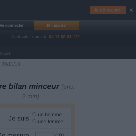
×
Je découvre !
Me connecter
M'inscrire
Contactez-nous au
04 11 88 01 12*
utique
u 20/11/18
re bilan minceur
(env.
2 min)
un homme
Je suis
une femme
cm
Je mesure