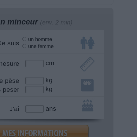
lan minceur
(env. 2 min)
un homme
Je suis
une femme
cm
mesure
kg
e pèse
kg
s peser
ans
J'ai