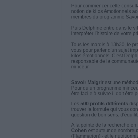
Pour commencer cette consultati
notion de kilos émotionnels 
membres du programme Savoir 
Puis Delphine entre dans le v
interpréter l'histoire de votre p
Tous les mardis à 13h30, le p
vous pour parler d'un sujet imp
kilos émotionnels. C'est Delphi
responsable de la communauté, 
minceur.
Savoir Maigrir
est une méthode
Pour qu’un programme minceur soi
être facile à suivre il doit être
Les
500 profils différents
disp
trouver la formule qui vous con
question de bon sens, d'équilibr
A la pointe de la recherche en 
Cohen
est auteur de nombreux 
(Flammarion) - et le nutritionni