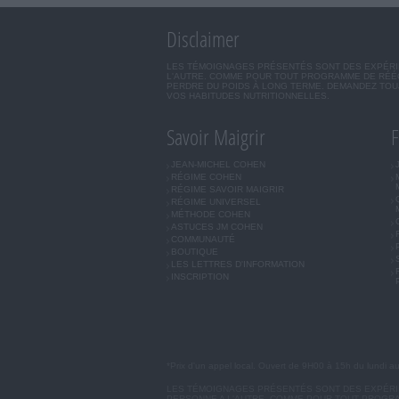
Disclaimer
LES TÉMOIGNAGES PRÉSENTÉS SONT DES EXPÉRIEN
L'AUTRE. COMME POUR TOUT PROGRAMME DE RÉÉQ
PERDRE DU POIDS À LONG TERME. DEMANDEZ TOUJ
VOS HABITUDES NUTRITIONNELLES.
Savoir Maigrir
F
JEAN-MICHEL COHEN
RÉGIME COHEN
RÉGIME SAVOIR MAIGRIR
RÉGIME UNIVERSEL
MÉTHODE COHEN
ASTUCES JM COHEN
COMMUNAUTÉ
BOUTIQUE
LES LETTRES D'INFORMATION
INSCRIPTION
*Prix d'un appel local. Ouvert de 9H00 à 15h du lundi a
LES TÉMOIGNAGES PRÉSENTÉS SONT DES EXPÉRIEN
PERSONNE A L'AUTRE. COMME POUR TOUT PROGRA