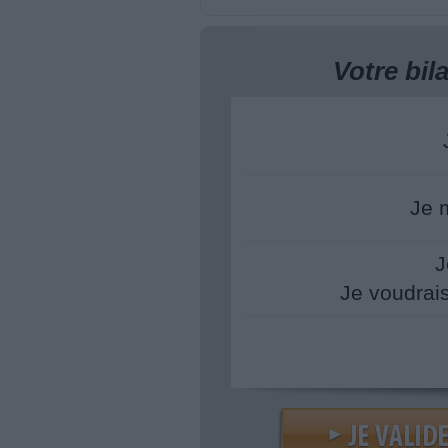
Votre bi
Je 
J
Je voudrai