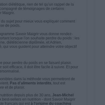
on diététique, rien de tel qu'un rappel de la
accompagné de témoignages de certains
Maigrir.
if du sujet pour mieux vous expliquer comment
rise de poids.
rogramme Savoir Maigrir vous donne rendez-
ortant lorsque l'on souhaite perdre du poids : les
ne, diététicienne diplômée, et Adrien,
qui vous guident pour atteindre votre objectif
 pour perdre du poids en se faisant plaisir.
t efficace, il doit être facile à suivre. Et pour
 personnalisé.
onibles dans la méthode vous permettront de
vient.
Pas d'aliments interdits
, tout est
e et de plaisir.
nutrition depuis plus de 30 ans,
Jean-Michel
best-sellers en nutrition - dont Savoir Maigrir
ste français qui est
à l'origine du coaching