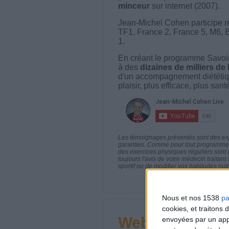
minceur
sur internet (2007).
Jean-Michel Cohen participe r
TF1, France 2, France 5, M6, 
1.
En créant le programme Savoir
à des
dizaines de milliers de
d'un accompagnement diététiq
plaisir, plus efficace, plus san
Les témoignages présentés sont des expé
garanties. Comme pour tout programme d
des exercices physiques réguliers sont
toujours l'avis de votre médecin traita
sportif ou de modifier vos habitudes nutr
Nous et nos 1538
pa
cookies, et traitons
Webinaires en 
envoyées par un appa