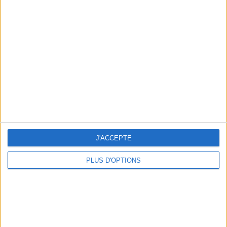
Votre bilan minceur
(env. 2
min)
un homme
Je suis
une femme
cm
Je mesure
kg
Je pèse
J'ACCEPTE
kg
Je voudrais
PLUS D'OPTIONS
peser
ans
J'ai