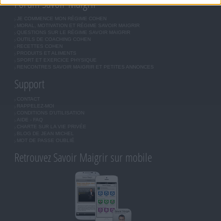
Forum Savoir Maigrir
JE COMMENCE MON RÉGIME COHEN
MORAL, MOTIVATION ET RÉGIME SAVOIR MAIGRIR
QUESTIONS SUR LE RÉGIME SAVOIR MAIGRIR
OUTILS DE COACHING COHEN
RECETTES COHEN
PRODUITS ET ALIMENTS
SPORT ET EXERCICE PHYSIQUE
RENCONTRES SAVOIR MAIGRIR ET PETITES ANNONCES
Support
CONTACT
RAPPELEZ-MOI
CONDITIONS D'UTILISATION
AIDE - FAQ
CHARTE SUR LA VIE PRIVÉE
BLOG DE JEAN MICHEL
MOT DE PASSE OUBLIÉ
Retrouvez Savoir Maigrir sur mobile