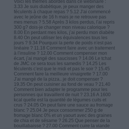
Voici les thèmes abordés dans ce webinaire :
3.33 Je suis diabètique, je peux manger des
féculents à chaque repas ? 5.12 J'ai commencé
avec le jeûne de 16 h mais je ne retrouve pas
mes menus ? 5.58 Après 3 kilos perdus, l'ai repris
300 g? dois-je changer mon niveau calorique ?
8.00 En perdant mes kilos, j'ai perdu mon diabète
8.40 On peut utiliser les équivalences tous les
jours ? 9.34 Pourquoi la perte de poids n'est pas
linéaire ? 11.18 Comment faire avec un traitement
à l'insuline ? 12.00 Comment compenser mon
écart, j'ai mangé des saucisses ? 14.06 Le tchat
de JMC ce sera tous les samedis ? 14.25 Les
féculents c'est que le midi et pas le soir ? 15.45
Comment faire la meilleure vinaigrette ? 17.00
J'ai mangé de la pizza.. je doit compenser ?
19.35 On peut cuisiner au fond de veau ? 21.40
Comment bien adapter le programme pour les
personnes qui travaillent de nuit ? 23.16 A 1600
kcal quelle est la quantité de légumes cuits et
crus ? 24.05 On peut faire une sauce au fromage
blanc ? 25.04 Je peux consommer 250 g de
fromage blanc 0% et un yaourt avec des graines
de chia et de sésame ? 26.25 Que penser de la
bouillabaisse ? 27.00 Comment cuire la viande