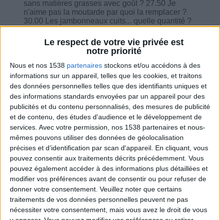
sans matières grasses avec goût ? 27.50 Je
n'aime pas la moutarde par quoi la remplacer ?
30.00 Les jambonneaux cuits... quelle quantité ?
30.25 Il faut manger avant ou après faire du sport
? 31.05 J'ai du mal à trouver certains produits, je
Le respect de votre vie privée est
vie aux Antilles... 31.45 Il y a un programme pour
notre priorité
prendre du poids ? 33.00 Je trouve qu'il y a trop
de viande dans mes menus .... 34.38 Je n'ai pas
Nous et nos 1538
partenaires
stockons et/ou accédons à des
trouvé l'équivalence pour la mozzarella et la copa
informations sur un appareil, telles que les cookies, et traitons
?
des données personnelles telles que des identifiants uniques et
des informations standards envoyées par un appareil pour des
publicités et du contenu personnalisés, des mesures de publicité
et de contenu, des études d'audience et le développement de
services.
Avec votre permission, nos 1538 partenaires et nous-
mêmes pouvons utiliser des données de géolocalisation
Combien de kilos souhaitez-vous perdre ?
précises et d’identification par scan d'appareil. En cliquant, vous
pouvez consentir aux traitements décrits précédemment. Vous
Moins de
De 5 à 10
Plus de
pouvez également accéder à des informations plus détaillées et
5 kilos
kilos
10 kilos
modifier vos préférences avant de consentir ou pour refuser de
donner votre consentement.
Veuillez noter que certains
traitements de vos données personnelles peuvent ne pas
Webinaires en direct
nécessiter votre consentement, mais vous avez le droit de vous
Voir tout
y opposer. Vous pouvez modifier vos préférences ou retirer