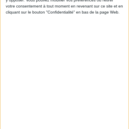
Chaque semaine, posez vos questions en live
votre consentement à tout moment en revenant sur ce site et en
en participant à des vidéo-conférences avec
cliquant sur le bouton "Confidentialité" en bas de la page Web.
Jean-Michel et les diététiciennes du
programme.
Peut-on remplacer la viande par des féculents
? Consultation diététique du 05/08/2026