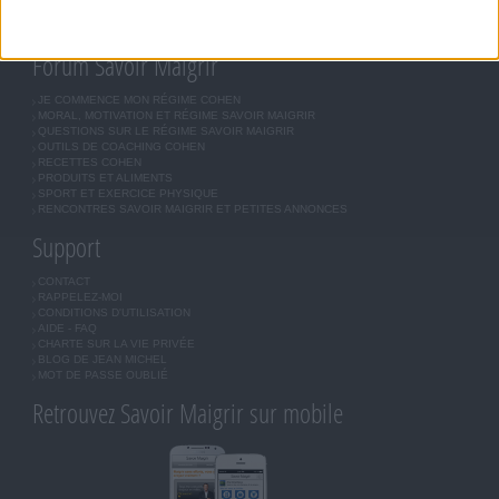
LES LETTRES D'INFORMATION
INSCRIPTION
Forum Savoir Maigrir
JE COMMENCE MON RÉGIME COHEN
MORAL, MOTIVATION ET RÉGIME SAVOIR MAIGRIR
QUESTIONS SUR LE RÉGIME SAVOIR MAIGRIR
OUTILS DE COACHING COHEN
RECETTES COHEN
PRODUITS ET ALIMENTS
SPORT ET EXERCICE PHYSIQUE
RENCONTRES SAVOIR MAIGRIR ET PETITES ANNONCES
Support
CONTACT
RAPPELEZ-MOI
CONDITIONS D'UTILISATION
AIDE - FAQ
CHARTE SUR LA VIE PRIVÉE
BLOG DE JEAN MICHEL
MOT DE PASSE OUBLIÉ
Retrouvez Savoir Maigrir sur mobile