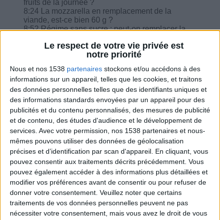
fruits de la journée ?
8:24 La mozzarella en remplacement de la
viande, est-ce bien 60 g ?
8:52 Régime sans sucre : peut-on remplacer la
protéine et féculent par l'association féculent-
Le respect de votre vie privée est
légumineuses ?
notre priorité
9:25 La ménopause n'est-elle pas un frein pour
mincir ?
Nous et nos 1538
partenaires
stockons et/ou accédons à des
10:44 J'ai des invités surprise, j'ai envie de
informations sur un appareil, telles que les cookies, et traitons
préparer une quiche, salade, glace chantilly
des données personnelles telles que des identifiants uniques et
légère pensez-vous que ce soit raisonnable ?
11:37 Objectif -2kg ou -1kg / mois sachant que je
des informations standards envoyées par un appareil pour des
suis un ancien obèse, ancien surpoids ?
publicités et du contenu personnalisés, des mesures de publicité
et de contenu, des études d'audience et le développement de
services.
Avec votre permission, nos 1538 partenaires et nous-
mêmes pouvons utiliser des données de géolocalisation
précises et d’identification par scan d'appareil. En cliquant, vous
pouvez consentir aux traitements décrits précédemment. Vous
Combien de kilos souhaitez-vous perdre ?
pouvez également accéder à des informations plus détaillées et
modifier vos préférences avant de consentir ou pour refuser de
Moins de
De 5 à 10
Plus de
donner votre consentement.
Veuillez noter que certains
5 kilos
kilos
10 kilos
traitements de vos données personnelles peuvent ne pas
nécessiter votre consentement, mais vous avez le droit de vous