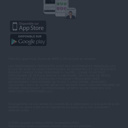
*Prix d'un appel local. Ouvert de 9H00 à 15h du lundi au vendredi.
LES TÉMOIGNAGES PRÉSENTÉS SONT DES EXPÉRIENCES INDIVIDUELLES.
ELLES NE SONT NI CARACTÉRISTIQUES, NI GARANTIES ET LES RÉSULTATS
PEUVENT VARIER D'UNE PERSONNE A L'AUTRE. COMME POUR TOUT
PROGRAMME DE RÉÉQUILIBRAGE ALIMENTAIRE, DES PLANS DE REPAS
CONTRÔLÉS ET DES EXERCICES PHYSIQUES RÉGULIERS SONT
NÉCESSAIRES POUR PERDRE DU POIDS À LONG TERME. DEMANDEZ
TOUJOURS L'AVIS DE VOTRE MÉDECIN TRAITANT AVANT D'ENTREPRENDRE UN
RÉGIME AMINCISSANT, UN PROGRAMME SPORTIF OU DE MODIFIER VOS
HABITUDES NUTRITIONNELLES.
Ce programme est une somme de conseils liés à l'alimentation et à la perte de poids
destinés au grand public et ne s'apparente en aucun cas à une consultation
médicale privée.
© 2026 copyright et éditeur ANXA / powered by ANXA
Reproduction totale ou partielle interdite sans accord préalable.