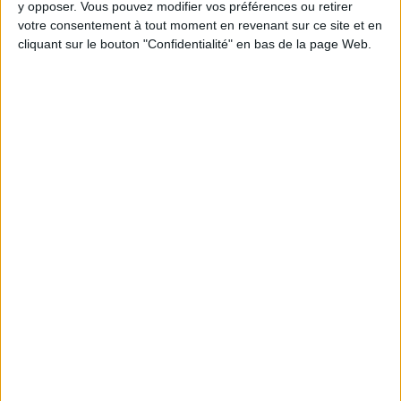
y opposer. Vous pouvez modifier vos préférences ou retirer
votre consentement à tout moment en revenant sur ce site et en
Webinaires en direct
Voir tout
cliquant sur le bouton "Confidentialité" en bas de la page Web.
Chaque semaine, posez vos questions en live
en participant à des vidéo-conférences avec
Jean-Michel et les diététiciennes du
programme.
Peut-on remplacer la viande par des féculents
? Consultation diététique du 05/08/2026