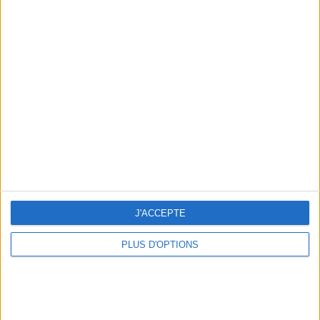
Votre bilan minceur
(env. 2
min)
un homme
Je suis
une femme
cm
Je mesure
J'ACCEPTE
kg
Je pèse
PLUS D'OPTIONS
kg
Je voudrais
peser
ans
J'ai