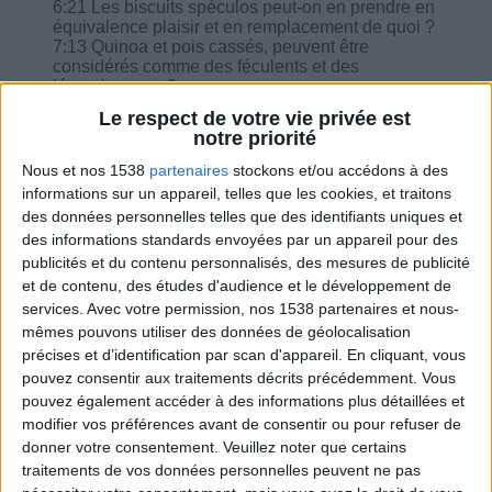
6:21 Les biscuits spéculos peut-on en prendre en
équivalence plaisir et en remplacement de quoi ?
7:13 Quinoa et pois cassés, peuvent être
considérés comme des féculents et des
légumineuses ?
8:14 Tous les pains de mie rectangulaires aux
Le respect de votre vie privée est
céréales ou complet, les biscottes sont à bannir ?
notre priorité
On a le droit qu'aux Wasa ou du pain de
boulanger complet ou aux céréales ?
Nous et nos 1538
partenaires
stockons et/ou accédons à des
9:12 Pour les cœurs d'artichauts, les fonds
informations sur un appareil, telles que les cookies, et traitons
d'artichauts, les asperges et les juliennes de
des données personnelles telles que des identifiants uniques et
légumes est-ce que je peux les prendre en
des informations standards envoyées par un appareil pour des
conserve ?
publicités et du contenu personnalisés, des mesures de publicité
10:02 L'équivalence vpo peut-on prendre que du
quinoa ou faut-il faire quinoa / légumineuses
et de contenu, des études d'audience et le développement de
comme lentilles ?
services.
Avec votre permission, nos 1538 partenaires et nous-
mêmes pouvons utiliser des données de géolocalisation
précises et d’identification par scan d'appareil. En cliquant, vous
pouvez consentir aux traitements décrits précédemment. Vous
pouvez également accéder à des informations plus détaillées et
modifier vos préférences avant de consentir ou pour refuser de
Combien de kilos souhaitez-vous perdre ?
donner votre consentement.
Veuillez noter que certains
traitements de vos données personnelles peuvent ne pas
Moins de
De 5 à 10
Plus de