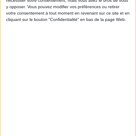
nécessiter votre consentement, mais vous avez le droit de vous
5 kilos
kilos
10 kilos
y opposer. Vous pouvez modifier vos préférences ou retirer
votre consentement à tout moment en revenant sur ce site et en
cliquant sur le bouton "Confidentialité" en bas de la page Web.
Webinaires en direct
Voir tout
Chaque semaine, posez vos questions en live
en participant à des vidéo-conférences avec
Jean-Michel et les diététiciennes du
programme.
Peut-on remplacer la viande par des féculents
? Consultation diététique du 05/08/2026