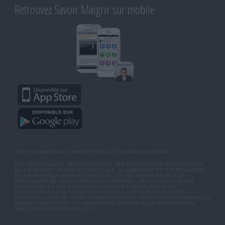
Retrouvez Savoir Maigrir sur mobile
*Prix d'un appel local. Ouvert de 9H00 à 15h du lundi au vendredi.
LES TÉMOIGNAGES PRÉSENTÉS SONT DES EXPÉRIENCES INDIVIDUELLES.
ELLES NE SONT NI CARACTÉRISTIQUES, NI GARANTIES ET LES RÉSULTATS
PEUVENT VARIER D'UNE PERSONNE A L'AUTRE. COMME POUR TOUT
PROGRAMME DE RÉÉQUILIBRAGE ALIMENTAIRE, DES PLANS DE REPAS
CONTRÔLÉS ET DES EXERCICES PHYSIQUES RÉGULIERS SONT
NÉCESSAIRES POUR PERDRE DU POIDS À LONG TERME. DEMANDEZ
TOUJOURS L'AVIS DE VOTRE MÉDECIN TRAITANT AVANT D'ENTREPRENDRE UN
RÉGIME AMINCISSANT, UN PROGRAMME SPORTIF OU DE MODIFIER VOS
HABITUDES NUTRITIONNELLES.