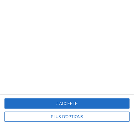
En direct avec Jean-Michel Cohen |
Consultation privée du 20/07/2026
Votre bilan minceur
(env. 2
min)
un homme
Je suis
une femme
cm
Je mesure
J'ACCEPTE
kg
Je pèse
PLUS D'OPTIONS
kg
Je voudrais
peser