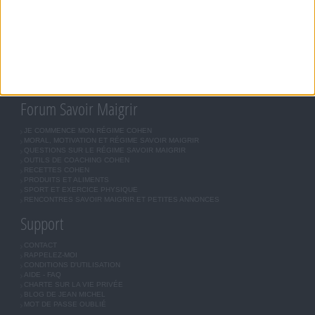
RÉGIME COHEN
RÉGIME SAVOIR MAIGRIR
RÉGIME UNIVERSEL
MÉTHODE COHEN
ASTUCES JM COHEN
COMMUNAUTÉ
BOUTIQUE
LES LETTRES D'INFORMATION
INSCRIPTION
Forum Savoir Maigrir
JE COMMENCE MON RÉGIME COHEN
MORAL, MOTIVATION ET RÉGIME SAVOIR MAIGRIR
QUESTIONS SUR LE RÉGIME SAVOIR MAIGRIR
OUTILS DE COACHING COHEN
RECETTES COHEN
PRODUITS ET ALIMENTS
SPORT ET EXERCICE PHYSIQUE
RENCONTRES SAVOIR MAIGRIR ET PETITES ANNONCES
Support
CONTACT
RAPPELEZ-MOI
CONDITIONS D'UTILISATION
AIDE - FAQ
CHARTE SUR LA VIE PRIVÉE
BLOG DE JEAN MICHEL
MOT DE PASSE OUBLIÉ