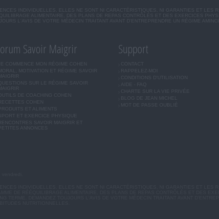
CES INDIVIDUELLES. ELLES NE SONT NI CARACTÉRISTIQUES, NI GARANTIES ET LES 
UILIBRAGE ALIMENTAIRE, DES PLANS DE REPAS CONTRÔLÉS ET DES EXERCICES PHY
OURS L'AVIS DE VOTRE MÉDECIN TRAITANT AVANT D'ENTREPRENDRE UN RÉGIME AMINC
orum Savoir Maigrir
Support
JE COMMENCE MON RÉGIME COHEN
CONTACT
MORAL, MOTIVATION ET RÉGIME SAVOIR
RAPPELEZ-MOI
MAIGRIR
CONDITIONS D'UTILISATION
QUESTIONS SUR LE RÉGIME SAVOIR
AIDE - FAQ
MAIGRIR
CHARTE SUR LA VIE PRIVÉE
OUTILS DE COACHING COHEN
BLOG DE JEAN MICHEL
RECETTES COHEN
MOT DE PASSE OUBLIÉ
PRODUITS ET ALIMENTS
SPORT ET EXERCICE PHYSIQUE
RENCONTRES SAVOIR MAIGRIR ET
PETITES ANNONCES
u vendredi.
CES INDIVIDUELLES. ELLES NE SONT NI CARACTÉRISTIQUES, NI GARANTIES ET LES R
MME DE RÉÉQUILIBRAGE ALIMENTAIRE, DES PLANS DE REPAS CONTRÔLÉS ET DES EX
G TERME. DEMANDEZ TOUJOURS L'AVIS DE VOTRE MÉDECIN TRAITANT AVANT D'ENTREP
BITUDES NUTRITIONNELLES.