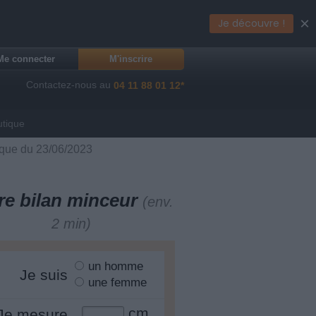
×
Je découvre !
Me connecter
M'inscrire
Contactez-nous au
04 11 88 01 12*
utique
tique du 23/06/2023
re bilan minceur
(env.
2 min)
un homme
Je suis
une femme
cm
Je mesure