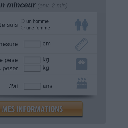
lan minceur
(env. 2 min)
un homme
Je suis
une femme
cm
mesure
kg
e pèse
kg
s peser
ans
J'ai