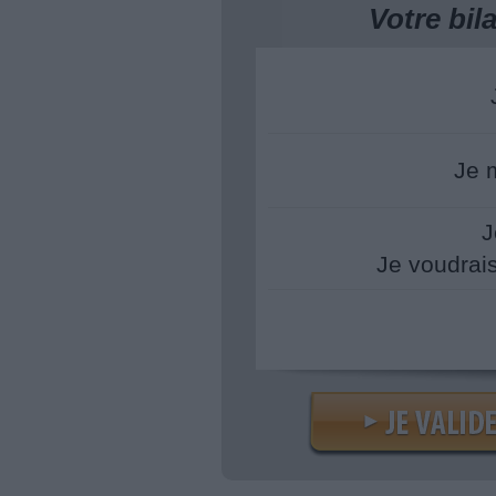
Votre bi
Je 
J
Je voudrai