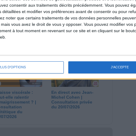
ouvez consentir aux traitements décrits précédemment. Vous pouvez é
s détaillées et modifier vos préférences avant de consentir ou pour ref
lez noter que certains traitements de vos données personnelles peuven
 mais vous avez le droit de vous y opposer. Vous pouvez modifier vos 
tement à tout moment en revenant sur ce site et en cliquant sur le bouto
eb.
 plan à 1600
Comment perdre le
lories est-il trop
dernier kilo avant la
pieux ?
stabilisation ? |
nsultation
Consultation
ététique du
diététique du
/08/2026
29/07/2026
PLUS D'OPTIONS
J'ACCEPTE
aisse viscérale :
En direct avec Jean-
ut-elle ralentir
Michel Cohen |
amaigrissement ? |
Consultation privée
nsultation
du 20/07/2026
ététique du
/07/2026