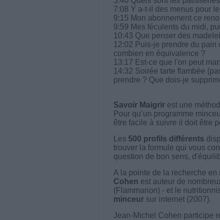
5:40 Quels sont les pâtisserie
7:08 Y a-t-il des menus pour le
9:15 Mon abonnement ce reno
9:59 Mes féculents du midi, puis
10:43 Que penser des madel
12:02 Puis-je prendre du pain 
combien en équivalence ?
13:17 Est-ce que l'on peut ma
14:32 Soirée tarte flambée (pa
prendre ? Que dois-je supprim
Savoir Maigrir
est une méthode
Pour qu’un programme minceur soi
être facile à suivre il doit être
Les
500 profils différents
disp
trouver la formule qui vous con
question de bon sens, d'équilibr
A la pointe de la recherche en 
Cohen
est auteur de nombreux 
(Flammarion) - et le nutritionni
minceur
sur internet (2007).
Jean-Michel Cohen participe r