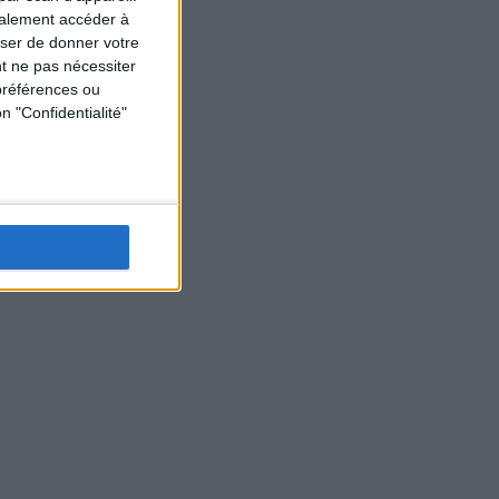
galement accéder à
user de donner votre
t ne pas nécessiter
préférences ou
n "Confidentialité"