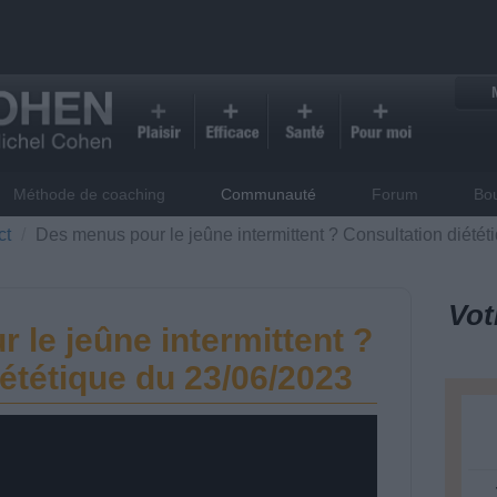
Méthode de coaching
Communauté
Forum
Bo
ct
Des menus pour le jeûne intermittent ? Consultation diété
Vot
 le jeûne intermittent ?
ététique du 23/06/2023