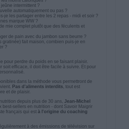
s les moins caloriques ?
 jeûne intermittent ?
uvelle automatiquement ou pas ?
-je les partager entre les 2 repas - midi et soir ?
eines marque WW ?
de mie complet plutôt que des féculents et
nger de pain avec du jambon sans beurre ?
s gratinée) fait maison, combien puis-je en
er ?
 pour perdre du poids en se faisant plaisir.
t efficace, il doit être facile à suivre. Et pour
 personnalisé.
onibles dans la méthode vous permettront de
vient.
Pas d'aliments interdits
, tout est
e et de plaisir.
nutrition depuis plus de 30 ans,
Jean-Michel
best-sellers en nutrition - dont Savoir Maigrir
ste français qui est
à l'origine du coaching
égulièrement à des émissions de télévision sur