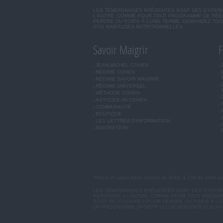
LES TÉMOIGNAGES PRÉSENTÉS SONT DES EXPÉRIEN
L'AUTRE. COMME POUR TOUT PROGRAMME DE RÉÉQ
PERDRE DU POIDS À LONG TERME. DEMANDEZ TOUJ
VOS HABITUDES NUTRITIONNELLES.
Savoir Maigrir
F
JEAN-MICHEL COHEN
RÉGIME COHEN
RÉGIME SAVOIR MAIGRIR
RÉGIME UNIVERSEL
MÉTHODE COHEN
ASTUCES JM COHEN
COMMUNAUTÉ
BOUTIQUE
LES LETTRES D'INFORMATION
INSCRIPTION
*Prix d'un appel local. Ouvert de 9H00 à 15h du lundi a
LES TÉMOIGNAGES PRÉSENTÉS SONT DES EXPÉRIEN
PERSONNE A L'AUTRE. COMME POUR TOUT PROGRA
SONT NÉCESSAIRES POUR PERDRE DU POIDS À LON
UN PROGRAMME SPORTIF OU DE MODIFIER VOS HA