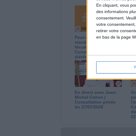
En cliquant, vous p
des informations plu
consentement.
Veuil
votre consentement,
retirer votre consen
en bas de la page W
Peut-on remplacer la
Le
viande par des
ca
féculents ?
co
Consultation
Co
diététique du
di
05/08/2026
03
En direct avec Jean-
Gr
Michel Cohen |
pe
Consultation privée
l'
du 27/07/2026
Co
di
22