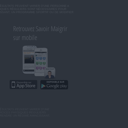
RÉSULTATS PEUVENT VARIER D'UNE PERSONNE A
SIQUES RÉGULIERS SONT NÉCESSAIRES POUR
ISSANT, UN PROGRAMME SPORTIF OU DE MODIFIER
Retrouvez Savoir Maigrir
sur mobile
ÉSULTATS PEUVENT VARIER D'UNE
ERCICES PHYSIQUES RÉGULIERS
RENDRE UN RÉGIME AMINCISSANT,