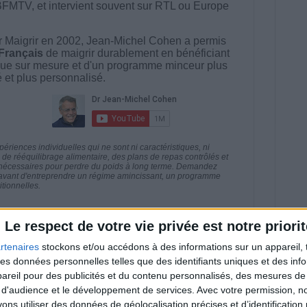
BFMTV, et intervient souvent sur RTL ou Europe
 Maigrir en 2002, Jean-Michel Cohen a permis
 Français
de maigrir durablement en bénéficiant
ue sur mesure et d'un programme minceur plus
té et plus personnalisé.
riences individuelles qui ne sont ni caractéristiques, ni
e rééquilibrage alimentaire, des plans de repas contrôlés et
 nécessaires pour perdre du poids à long terme. Demandez
nt avant d'entreprendre un régime amincissant, un programme
itionnelles.
Le respect de votre vie privée est notre priorit
rtenaires
stockons et/ou accédons à des informations sur un appareil, t
direct
 des données personnelles telles que des identifiants uniques et des in
Voir tout
reil pour des publicités et du contenu personnalisés, des mesures de p
estions en live en participant à des vidéo-
 d'audience et le développement de services.
Avec votre permission, n
l et les diététiciennes du programme.
s utiliser des données de géolocalisation précises et d’identification 