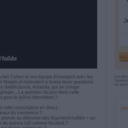
J
chel Cohen et son équipe échangent avec les
Les tém
Toutefoi
aigrir et répondent à toutes leurs questions
ne sont n
otre diététicienne, Amanda, qui se charge
groupe... La question du jour dans cette
s pour le jeûne intermittent ?
cette consultation en direct :
DER
teaux du commerce ?
e prends au déjeuner des légumes/crudités + un
re de quinoa cuit comme féculent ?