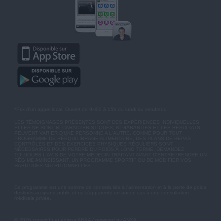
*Prix d'un appel local. Ouvert de 9H00 à 15h du lundi au vendredi.
LES TÉMOIGNAGES PRÉSENTÉS SONT DES EXPÉRIENCES INDIVIDUELLES.
ELLES NE SONT NI CARACTÉRISTIQUES, NI GARANTIES ET LES RÉSULTATS
PEUVENT VARIER D'UNE PERSONNE A L'AUTRE. COMME POUR TOUT
PROGRAMME DE RÉÉQUILIBRAGE ALIMENTAIRE, DES PLANS DE REPAS
CONTRÔLÉS ET DES EXERCICES PHYSIQUES RÉGULIERS SONT
NÉCESSAIRES POUR PERDRE DU POIDS À LONG TERME. DEMANDEZ
TOUJOURS L'AVIS DE VOTRE MÉDECIN TRAITANT AVANT D'ENTREPRENDRE UN
RÉGIME AMINCISSANT, UN PROGRAMME SPORTIF OU DE MODIFIER VOS
HABITUDES NUTRITIONNELLES.
Ce programme est une somme de conseils liés à l'alimentation et à la perte de poids
destinés au grand public et ne s'apparente en aucun cas à une consultation
médicale privée.
© 2026 copyright et éditeur ANXA / powered by ANXA