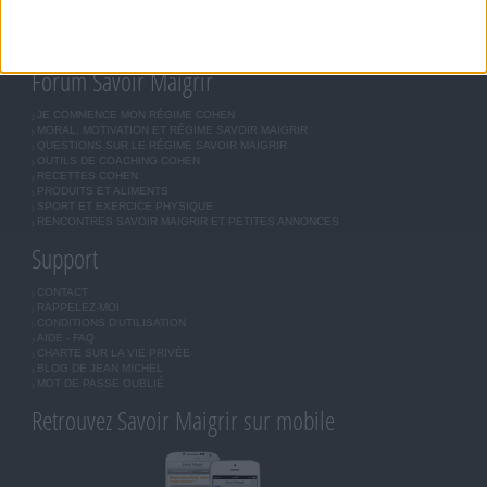
BOUTIQUE
LES LETTRES D'INFORMATION
INSCRIPTION
Forum Savoir Maigrir
JE COMMENCE MON RÉGIME COHEN
MORAL, MOTIVATION ET RÉGIME SAVOIR MAIGRIR
QUESTIONS SUR LE RÉGIME SAVOIR MAIGRIR
OUTILS DE COACHING COHEN
RECETTES COHEN
PRODUITS ET ALIMENTS
SPORT ET EXERCICE PHYSIQUE
RENCONTRES SAVOIR MAIGRIR ET PETITES ANNONCES
Support
CONTACT
RAPPELEZ-MOI
CONDITIONS D'UTILISATION
AIDE - FAQ
CHARTE SUR LA VIE PRIVÉE
BLOG DE JEAN MICHEL
MOT DE PASSE OUBLIÉ
Retrouvez Savoir Maigrir sur mobile