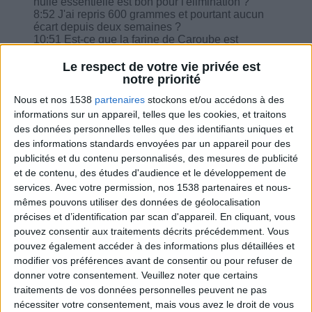
huile essentielle est bon pour l'élimination ?
8:52 J'ai repris 600 grammes et pourtant aucun
écart depuis deux semaines ?
10:51 Est-ce que la farine de Caroube est
nutritionnellement plus intéressante que la
poudre de cacao dans mon lait chaud ?
Le respect de votre vie privée est
11:56 J'ai eu un accident et du coup j'ai les
notre priorité
genoux de mobilisé et du coup pas d'activité
Nous et nos 1538
partenaires
stockons et/ou accédons à des
physique et du mal à suivre correctement mon
régime, j'ai peur de ne pas perdre.
informations sur un appareil, telles que les cookies, et traitons
13:40 Le régime sans sucre me convient bien
des données personnelles telles que des identifiants uniques et
mais un peu dur par le manque de fruits.
des informations standards envoyées par un appareil pour des
14:27 Menu végétarien: comment remplacer le
publicités et du contenu personnalisés, des mesures de publicité
tofu, seitan etc. à midi ?
et de contenu, des études d'audience et le développement de
services.
Avec votre permission, nos 1538 partenaires et nous-
mêmes pouvons utiliser des données de géolocalisation
précises et d’identification par scan d'appareil. En cliquant, vous
pouvez consentir aux traitements décrits précédemment. Vous
Combien de kilos souhaitez-vous perdre ?
pouvez également accéder à des informations plus détaillées et
modifier vos préférences avant de consentir ou pour refuser de
Moins de
De 5 à 10
Plus de
donner votre consentement.
Veuillez noter que certains
5 kilos
kilos
10 kilos
traitements de vos données personnelles peuvent ne pas
nécessiter votre consentement, mais vous avez le droit de vous