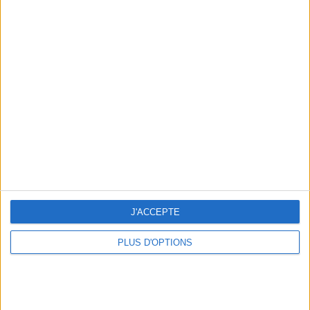
Votre bilan minceur
(env. 2
min)
un homme
Je suis
une femme
cm
Je mesure
J'ACCEPTE
kg
Je pèse
PLUS D'OPTIONS
kg
Je voudrais
peser