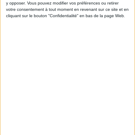
y opposer. Vous pouvez modifier vos préférences ou retirer
votre consentement à tout moment en revenant sur ce site et en
Webinaires en direct
cliquant sur le bouton "Confidentialité" en bas de la page Web.
Voir tout
Chaque semaine, posez vos questions en live
en participant à des vidéo-conférences avec
Jean-Michel et les diététiciennes du
programme.
Peut-on remplacer la viande par des féculents
? Consultation diététique du 05/08/2026