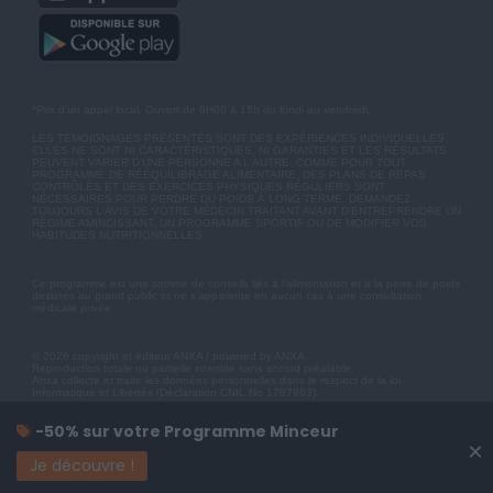
*Prix d'un appel local. Ouvert de 9H00 à 15h du lundi au vendredi.
LES TÉMOIGNAGES PRÉSENTÉS SONT DES EXPÉRIENCES INDIVIDUELLES.
ELLES NE SONT NI CARACTÉRISTIQUES, NI GARANTIES ET LES RÉSULTATS
PEUVENT VARIER D'UNE PERSONNE A L'AUTRE. COMME POUR TOUT
PROGRAMME DE RÉÉQUILIBRAGE ALIMENTAIRE, DES PLANS DE REPAS
CONTRÔLÉS ET DES EXERCICES PHYSIQUES RÉGULIERS SONT
NÉCESSAIRES POUR PERDRE DU POIDS À LONG TERME. DEMANDEZ
TOUJOURS L'AVIS DE VOTRE MÉDECIN TRAITANT AVANT D'ENTREPRENDRE UN
RÉGIME AMINCISSANT, UN PROGRAMME SPORTIF OU DE MODIFIER VOS
HABITUDES NUTRITIONNELLES.
Ce programme est une somme de conseils liés à l'alimentation et à la perte de poids
destinés au grand public et ne s'apparente en aucun cas à une consultation
médicale privée.
© 2026 copyright et éditeur ANXA / powered by ANXA
Reproduction totale ou partielle interdite sans accord préalable.
Anxa collecte et traite les données personnelles dans le respect de la loi
Informatique et Libertés (Déclaration CNIL No 1787863).
-50% sur votre Programme Minceur
×
Je découvre !