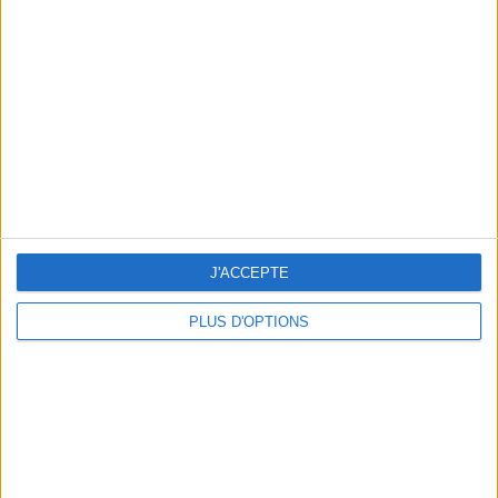
min)
un homme
Je suis
une femme
cm
Je mesure
kg
Je pèse
J'ACCEPTE
kg
Je voudrais
peser
PLUS D'OPTIONS
ans
J'ai