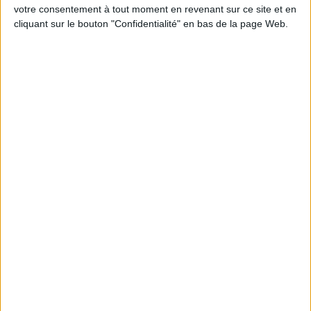
Jean-Michel et les diététiciennes du
votre consentement à tout moment en revenant sur ce site et en
programme.
cliquant sur le bouton "Confidentialité" en bas de la page Web.
Peut-on remplacer la viande par des féculents
? Consultation diététique du 05/08/2026