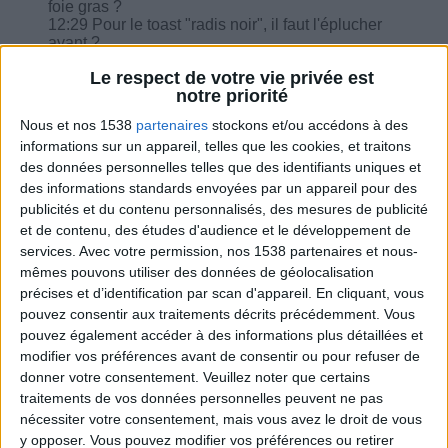
foie gras ?
12:29 Pour le toast "radis noir", il faut l'éplucher
avant ?
13:17 Pour Noël, j'ai trouvé une recette de
Le respect de votre vie privée est
chapon avec un peu d'huile d'olives,
notre priorité
champignons, pomme cuit au cidre, qu'en
pensez-vous ?
Nous et nos 1538
partenaires
stockons et/ou accédons à des
informations sur un appareil, telles que les cookies, et traitons
des données personnelles telles que des identifiants uniques et
des informations standards envoyées par un appareil pour des
publicités et du contenu personnalisés, des mesures de publicité
Combien de kilos souhaitez-vous perdre ?
et de contenu, des études d'audience et le développement de
services.
Avec votre permission, nos 1538 partenaires et nous-
Moins de
De 5 à 10
Plus de
mêmes pouvons utiliser des données de géolocalisation
5 kilos
kilos
10 kilos
précises et d’identification par scan d'appareil. En cliquant, vous
pouvez consentir aux traitements décrits précédemment. Vous
pouvez également accéder à des informations plus détaillées et
modifier vos préférences avant de consentir ou pour refuser de
Webinaires en direct
donner votre consentement.
Veuillez noter que certains
Voir tout
traitements de vos données personnelles peuvent ne pas
Chaque semaine, posez vos questions en live
nécessiter votre consentement, mais vous avez le droit de vous
en participant à des vidéo-conférences avec
y opposer. Vous pouvez modifier vos préférences ou retirer