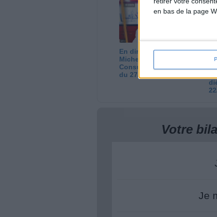
retirer votre consen
05/08/2026
03
en bas de la page W
En direct avec Jean-
Gr
Michel Cohen |
pe
Consultation privée
l'
du 27/07/2026
Co
di
22
Votre bi
Je 