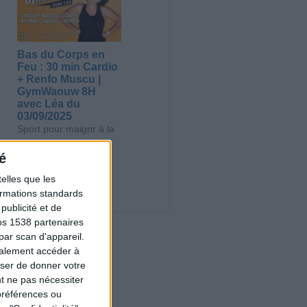
Bas du Corps en
Feu : 30 min Cardio
+ Renfo Muscu |
GymWaouw 8H
avec Léa du
03/09/2025
Sport pour maigrir à la
maison
é
Nouveautés
elles que les
formations standards
ublicité et de
os 1538 partenaires
par scan d'appareil.
galement accéder à
user de donner votre
t ne pas nécessiter
préférences ou