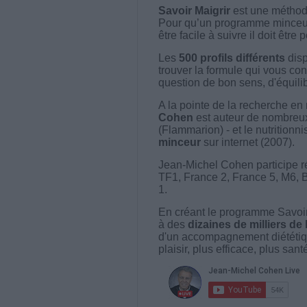
Savoir Maigrir
est une méthode
Pour qu’un programme minceur soi
être facile à suivre il doit être
Les
500 profils différents
disp
trouver la formule qui vous con
question de bon sens, d'équilibr
A la pointe de la recherche en 
Cohen
est auteur de nombreux 
(Flammarion) - et le nutritionni
minceur
sur internet (2007).
Jean-Michel Cohen participe r
TF1, France 2, France 5, M6, 
1.
En créant le programme Savoir
à des
dizaines de milliers de
d'un accompagnement diététiq
plaisir, plus efficace, plus san