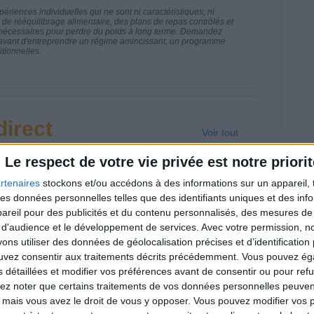
riences individuelles qui ne sont ni caractéristiques, ni
e rééquilibrage alimentaire, des plans de repas contrôlés et
 nécessaires pour perdre du poids à long terme. Demandez
nt avant d'entreprendre un régime amincissant, un programme
itionnelles.
direct
Voir tout
estions en live en participant à des vidéo-
Le respect de votre vie privée est notre priorit
l et les diététiciennes du programme.
rtenaires
stockons et/ou accédons à des informations sur un appareil, t
 des données personnelles telles que des identifiants uniques et des in
reil pour des publicités et du contenu personnalisés, des mesures de p
 d'audience et le développement de services.
Avec votre permission, n
s utiliser des données de géolocalisation précises et d’identification 
ouvez consentir aux traitements décrits précédemment. Vous pouvez é
 plan à 1600
Comment perdre le
s détaillées et modifier vos préférences avant de consentir ou pour ref
lories est-il trop
dernier kilo avant la
pieux ?
stabilisation ? |
lez noter que certains traitements de vos données personnelles peuven
nsultation
Consultation
 mais vous avez le droit de vous y opposer. Vous pouvez modifier vos 
ététique du
diététique du