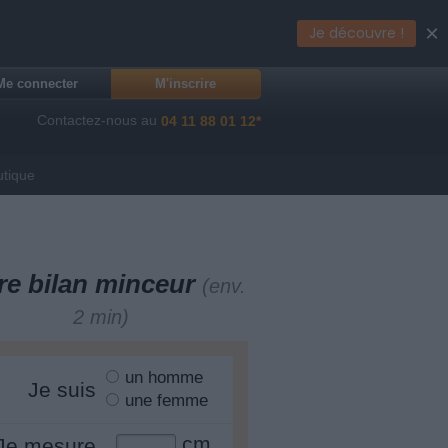
×
Je découvre !
Me connecter
M'inscrire
Contactez-nous au
04 11 88 01 12*
utique
re bilan minceur
(env.
2 min)
un homme
Je suis
une femme
cm
Je mesure