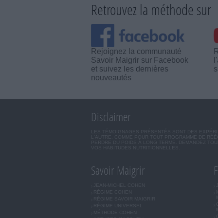
Retrouvez la méthode sur
Rejoignez la communauté
R
Savoir Maigrir sur Facebook
l
et suivez les dernières
s
nouveautés
Disclaimer
LES TÉMOIGNAGES PRÉSENTÉS SONT DES EXPÉRIEN
L'AUTRE. COMME POUR TOUT PROGRAMME DE RÉÉQ
PERDRE DU POIDS À LONG TERME. DEMANDEZ TOUJ
VOS HABITUDES NUTRITIONNELLES.
Savoir Maigrir
F
JEAN-MICHEL COHEN
RÉGIME COHEN
RÉGIME SAVOIR MAIGRIR
RÉGIME UNIVERSEL
MÉTHODE COHEN