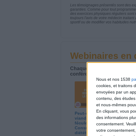
Les témoignages présentés sont des expé
garanties. Comme pour tout programme d
des exercices physiques réguliers sont
toujours l'avis de votre médecin traita
sportif ou de modifier vos habitudes nutr
Webinaires en 
Chaque semaine, posez vos qu
conférences avec Jean-Miche
Nous et nos 1538
pa
cookies, et traitons
envoyées par un appa
contenu, des études
et nous-mêmes pouvon
En cliquant, vous p
Peut-on remplacer la
Le
des informations plu
viande par des
ca
féculents ?
co
consentement.
Veuil
Consultation
Co
votre consentement,
diététique du
di