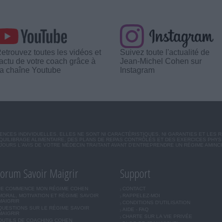
etrouvez toutes les vidéos et
Suivez toute l'actualité de
'actu de votre coach grâce à
Jean-Michel Cohen sur
a chaîne Youtube
Instagram
CES INDIVIDUELLES. ELLES NE SONT NI CARACTÉRISTIQUES, NI GARANTIES ET LES 
UILIBRAGE ALIMENTAIRE, DES PLANS DE REPAS CONTRÔLÉS ET DES EXERCICES PHY
OURS L'AVIS DE VOTRE MÉDECIN TRAITANT AVANT D'ENTREPRENDRE UN RÉGIME AMINC
orum Savoir Maigrir
Support
JE COMMENCE MON RÉGIME COHEN
CONTACT
MORAL, MOTIVATION ET RÉGIME SAVOIR
RAPPELEZ-MOI
MAIGRIR
CONDITIONS D'UTILISATION
QUESTIONS SUR LE RÉGIME SAVOIR
AIDE - FAQ
MAIGRIR
CHARTE SUR LA VIE PRIVÉE
OUTILS DE COACHING COHEN