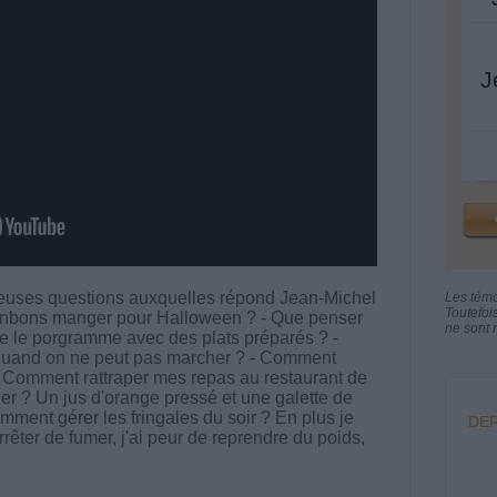
J
reuses questions auxquelles répond Jean-Michel
Les tém
Toutefoi
bonbons manger pour Halloween ? - Que penser
ne sont n
e le porgramme avec des plats préparés ? -
e quand on ne peut pas marcher ? - Comment
- Comment rattraper mes repas au restaurant de
er ? Un jus d'orange pressé et une galette de
mment gérer les fringales du soir ? En plus je
DER
rrêter de fumer, j'ai peur de reprendre du poids,