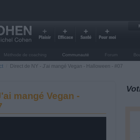
Méthode de coaching
Communauté
Forum
Bo
ct
Direct de NY - J'ai mangé Vegan - Halloween - #07
Vot
J'ai mangé Vegan -
7