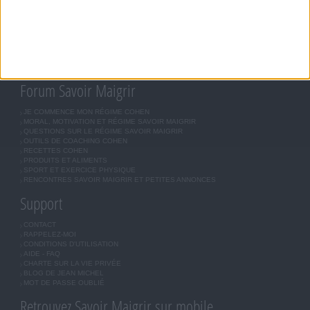
RÉGIME UNIVERSEL
MÉTHODE COHEN
ASTUCES JM COHEN
COMMUNAUTÉ
BOUTIQUE
LES LETTRES D'INFORMATION
INSCRIPTION
Forum Savoir Maigrir
JE COMMENCE MON RÉGIME COHEN
MORAL, MOTIVATION ET RÉGIME SAVOIR MAIGRIR
QUESTIONS SUR LE RÉGIME SAVOIR MAIGRIR
OUTILS DE COACHING COHEN
RECETTES COHEN
PRODUITS ET ALIMENTS
SPORT ET EXERCICE PHYSIQUE
RENCONTRES SAVOIR MAIGRIR ET PETITES ANNONCES
Support
CONTACT
RAPPELEZ-MOI
CONDITIONS D'UTILISATION
AIDE - FAQ
CHARTE SUR LA VIE PRIVÉE
BLOG DE JEAN MICHEL
MOT DE PASSE OUBLIÉ
Retrouvez Savoir Maigrir sur mobile