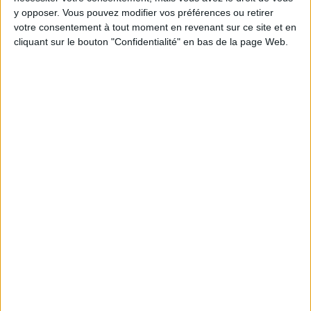
Moins de
De 5 à 10
Plus de
y opposer. Vous pouvez modifier vos préférences ou retirer
5 kilos
kilos
10 kilos
votre consentement à tout moment en revenant sur ce site et en
cliquant sur le bouton "Confidentialité" en bas de la page Web.
Webinaires en direct
Voir tout
Chaque semaine, posez vos questions en live
en participant à des vidéo-conférences avec
Jean-Michel et les diététiciennes du
programme.
Peut-on remplacer la viande par des féculents
? Consultation diététique du 05/08/2026