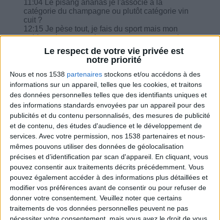
11:04 Le pisang ananas je l'associe à la
catégorie du champagne ou plutôt catégorie vin
cuit ?
12:15 Je pèse tout, je fais du sport mais mon
poids ne bouge pas beaucoup ; est-ce que c'est
la ménopause ?
Le respect de votre vie privée est
13:24 Combien de weetabix pour remplacer les
notre priorité
30g de pain ?
13:58 Sans petit-déjeuner est-ce que je peux
Nous et nos 1538
partenaires
stockons et/ou accédons à des
prendre une collation mais comment ?
informations sur un appareil, telles que les cookies, et traitons
14:44 Que faut-il penser de ce qui se dit
des données personnelles telles que des identifiants uniques et
concernant la prise déconseillée de certains
des informations standards envoyées par un appareil pour des
aliments lors d'un même repas ?
publicités et du contenu personnalisés, des mesures de publicité
17:13 J'ai un bypass et je ne digère pas le lait
écrémé, je ne prends que du demi écrémé dans
et de contenu, des études d'audience et le développement de
les collations, puis-je le remplace sans problème
services.
Avec votre permission, nos 1538 partenaires et nous-
?
mêmes pouvons utiliser des données de géolocalisation
précises et d’identification par scan d'appareil. En cliquant, vous
pouvez consentir aux traitements décrits précédemment. Vous
pouvez également accéder à des informations plus détaillées et
modifier vos préférences avant de consentir ou pour refuser de
donner votre consentement.
Veuillez noter que certains
Combien de kilos souhaitez-vous perdre ?
traitements de vos données personnelles peuvent ne pas
nécessiter votre consentement, mais vous avez le droit de vous