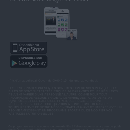
*Prix d'un appel local. Ouvert de 9H00 à 15h du lundi au vendredi.
LES TÉMOIGNAGES PRÉSENTÉS SONT DES EXPÉRIENCES INDIVIDUELLES.
ELLES NE SONT NI CARACTÉRISTIQUES, NI GARANTIES ET LES RÉSULTATS
PEUVENT VARIER D'UNE PERSONNE A L'AUTRE. COMME POUR TOUT
PROGRAMME DE RÉÉQUILIBRAGE ALIMENTAIRE, DES PLANS DE REPAS
CONTRÔLÉS ET DES EXERCICES PHYSIQUES RÉGULIERS SONT
NÉCESSAIRES POUR PERDRE DU POIDS À LONG TERME. DEMANDEZ
TOUJOURS L'AVIS DE VOTRE MÉDECIN TRAITANT AVANT D'ENTREPRENDRE UN
RÉGIME AMINCISSANT, UN PROGRAMME SPORTIF OU DE MODIFIER VOS
HABITUDES NUTRITIONNELLES.
Ce programme est une somme de conseils liés à l'alimentation et à la perte de poids
destinés au grand public et ne s'apparente en aucun cas à une consultation