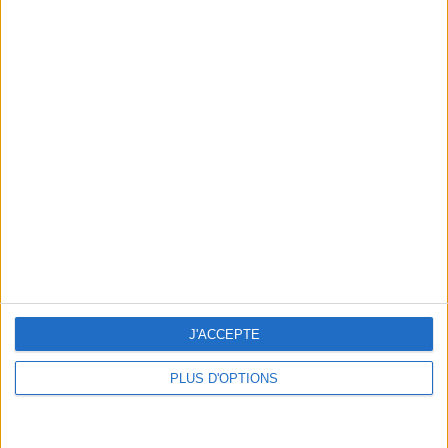
En direct avec Jean-Michel Cohen |
Consultation privée du 20/07/2026
Votre bilan minceur
(env. 2
min)
un homme
Je suis
une femme
J'ACCEPTE
cm
Je mesure
PLUS D'OPTIONS
kg
Je pèse
kg
Je voudrais