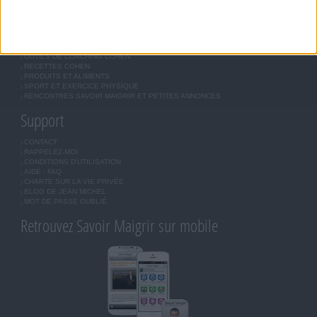
Forum Savoir Maigrir
JE COMMENCE MON RÉGIME COHEN
MORAL, MOTIVATION ET RÉGIME SAVOIR MAIGRIR
QUESTIONS SUR LE RÉGIME SAVOIR MAIGRIR
OUTILS DE COACHING COHEN
RECETTES COHEN
PRODUITS ET ALIMENTS
SPORT ET EXERCICE PHYSIQUE
RENCONTRES SAVOIR MAIGRIR ET PETITES ANNONCES
Support
CONTACT
RAPPELEZ-MOI
CONDITIONS D'UTILISATION
AIDE - FAQ
CHARTE SUR LA VIE PRIVÉE
BLOG DE JEAN MICHEL
MOT DE PASSE OUBLIÉ
Retrouvez Savoir Maigrir sur mobile