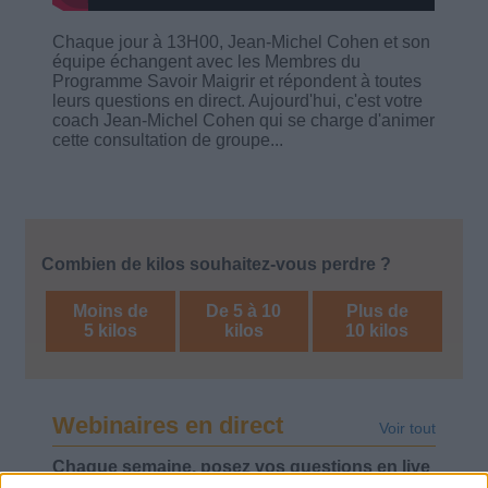
Chaque jour à 13H00, Jean-Michel Cohen et son
équipe échangent avec les Membres du
Programme Savoir Maigrir et répondent à toutes
leurs questions en direct. Aujourd'hui, c'est votre
coach Jean-Michel Cohen qui se charge d'animer
cette consultation de groupe...
Combien de kilos souhaitez-vous perdre ?
Moins de
De 5 à 10
Plus de
5 kilos
kilos
10 kilos
Webinaires en direct
Voir tout
Chaque semaine, posez vos questions en live
en participant à des vidéo-conférences avec