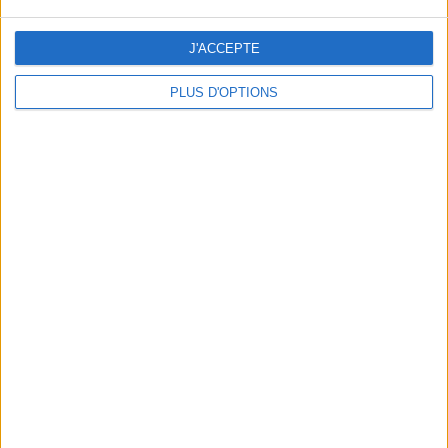
J'ACCEPTE
PLUS D'OPTIONS
DERNIÈRES VIDÉO
Peut-on remplacer la
viande par des
féculents ?
Consultation
diététique du
05/08/2026
Webinaires en direct
Bas du Corps en Feu
: 30 min Cardio +
Renfo Muscu |
GymWaouw 8H avec
Léa du 03/09/2025
Sport pour maigrir à la
maison