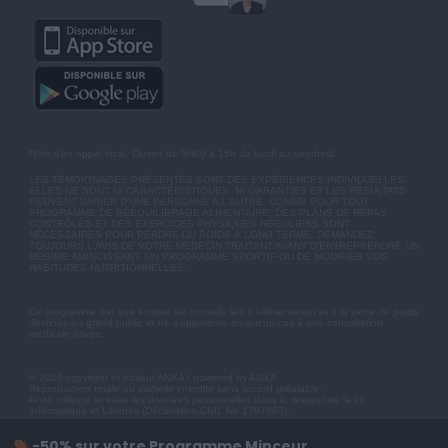
*Prix d'un appel local. Ouvert de 9H00 à 15h du lundi au vendredi.
LES TÉMOIGNAGES PRÉSENTÉS SONT DES EXPÉRIENCES INDIVIDUELLES.
ELLES NE SONT NI CARACTÉRISTIQUES, NI GARANTIES ET LES RÉSULTATS
PEUVENT VARIER D'UNE PERSONNE A L'AUTRE. COMME POUR TOUT
PROGRAMME DE RÉÉQUILIBRAGE ALIMENTAIRE, DES PLANS DE REPAS
CONTRÔLÉS ET DES EXERCICES PHYSIQUES RÉGULIERS SONT
NÉCESSAIRES POUR PERDRE DU POIDS À LONG TERME. DEMANDEZ
TOUJOURS L'AVIS DE VOTRE MÉDECIN TRAITANT AVANT D'ENTREPRENDRE UN
RÉGIME AMINCISSANT, UN PROGRAMME SPORTIF OU DE MODIFIER VOS
HABITUDES NUTRITIONNELLES.
Ce programme est une somme de conseils liés à l'alimentation et à la perte de poids
destinés au grand public et ne s'apparente en aucun cas à une consultation
médicale privée.
© 2026 copyright et éditeur ANXA / powered by ANXA
Reproduction totale ou partielle interdite sans accord préalable.
Anxa collecte et traite les données personnelles dans le respect de la loi
Informatique et Libertés (Déclaration CNIL No 1787863).
-50% sur votre Programme Minceur