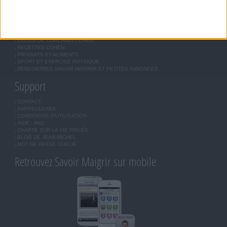
Forum Savoir Maigrir
JE COMMENCE MON RÉGIME COHEN
MORAL, MOTIVATION ET RÉGIME SAVOIR MAIGRIR
QUESTIONS SUR LE RÉGIME SAVOIR MAIGRIR
OUTILS DE COACHING COHEN
RECETTES COHEN
PRODUITS ET ALIMENTS
SPORT ET EXERCICE PHYSIQUE
RENCONTRES SAVOIR MAIGRIR ET PETITES ANNONCES
Support
CONTACT
RAPPELEZ-MOI
CONDITIONS D'UTILISATION
AIDE - FAQ
CHARTE SUR LA VIE PRIVÉE
BLOG DE JEAN MICHEL
MOT DE PASSE OUBLIÉ
Retrouvez Savoir Maigrir sur mobile