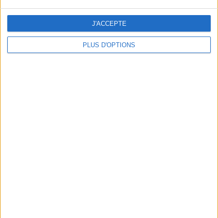
J'ACCEPTE
PLUS D'OPTIONS
DERNIÈRES VIDÉO
Peut-on remplacer la
viande par des
féculents ?
Consultation
diététique du
05/08/2026
Webinaires en direct
Bas du Corps en Feu
: 30 min Cardio +
Renfo Muscu |
GymWaouw 8H avec
Léa du 03/09/2025
Sport pour maigrir à la
maison