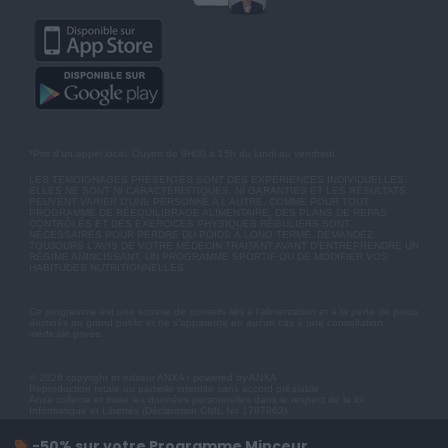
*Prix d'un appel local. Ouvert de 9H00 à 15h du lundi au vendredi.
LES TÉMOIGNAGES PRÉSENTÉS SONT DES EXPÉRIENCES INDIVIDUELLES.
ELLES NE SONT NI CARACTÉRISTIQUES, NI GARANTIES ET LES RÉSULTATS
PEUVENT VARIER D'UNE PERSONNE A L'AUTRE. COMME POUR TOUT
PROGRAMME DE RÉÉQUILIBRAGE ALIMENTAIRE, DES PLANS DE REPAS
CONTRÔLÉS ET DES EXERCICES PHYSIQUES RÉGULIERS SONT
NÉCESSAIRES POUR PERDRE DU POIDS À LONG TERME. DEMANDEZ
TOUJOURS L'AVIS DE VOTRE MÉDECIN TRAITANT AVANT D'ENTREPRENDRE UN
RÉGIME AMINCISSANT, UN PROGRAMME SPORTIF OU DE MODIFIER VOS
HABITUDES NUTRITIONNELLES.
Ce programme est une somme de conseils liés à l'alimentation et à la perte de poids
destinés au grand public et ne s'apparente en aucun cas à une consultation
médicale privée.
© 2026 copyright et éditeur ANXA / powered by ANXA
Reproduction totale ou partielle interdite sans accord préalable.
Anxa collecte et traite les données personnelles dans le respect de la loi
Informatique et Libertés (Déclaration CNIL No 1787863).
-50% sur votre Programme Minceur