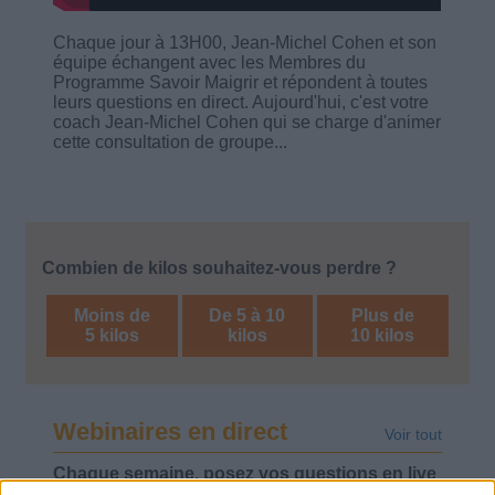
Chaque jour à 13H00, Jean-Michel Cohen et son
équipe échangent avec les Membres du
Programme Savoir Maigrir et répondent à toutes
leurs questions en direct. Aujourd'hui, c'est votre
coach Jean-Michel Cohen qui se charge d'animer
cette consultation de groupe...
Combien de kilos souhaitez-vous perdre ?
Moins de
De 5 à 10
Plus de
5 kilos
kilos
10 kilos
Webinaires en direct
Voir tout
Chaque semaine, posez vos questions en live
en participant à des vidéo-conférences avec