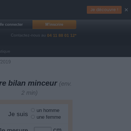
×
Je découvre !
Me connecter
M'inscrire
Contactez-nous au
04 11 88 01 12*
utique
/2019
re bilan minceur
(env.
2 min)
un homme
Je suis
une femme
cm
Je mesure