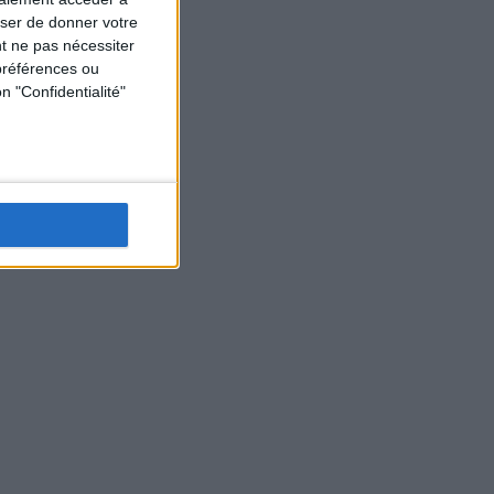
user de donner votre
t ne pas nécessiter
préférences ou
n "Confidentialité"