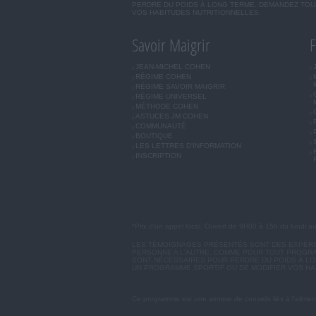
PERDRE DU POIDS À LONG TERME. DEMANDEZ TOUJ
VOS HABITUDES NUTRITIONNELLES.
Savoir Maigrir
F
JEAN-MICHEL COHEN
RÉGIME COHEN
RÉGIME SAVOIR MAIGRIR
RÉGIME UNIVERSEL
MÉTHODE COHEN
ASTUCES JM COHEN
COMMUNAUTÉ
BOUTIQUE
LES LETTRES D'INFORMATION
INSCRIPTION
*Prix d'un appel local. Ouvert de 9H00 à 15h du lundi a
LES TÉMOIGNAGES PRÉSENTÉS SONT DES EXPÉRIEN
PERSONNE A L'AUTRE. COMME POUR TOUT PROGRA
SONT NÉCESSAIRES POUR PERDRE DU POIDS À LON
UN PROGRAMME SPORTIF OU DE MODIFIER VOS HA
Ce programme est une somme de conseils liés à l'aliment