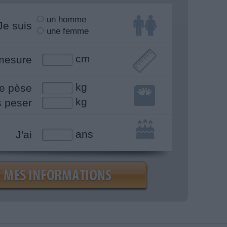
un homme
Je suis
une femme
cm
mesure
kg
e pèse
kg
s peser
ans
J'ai