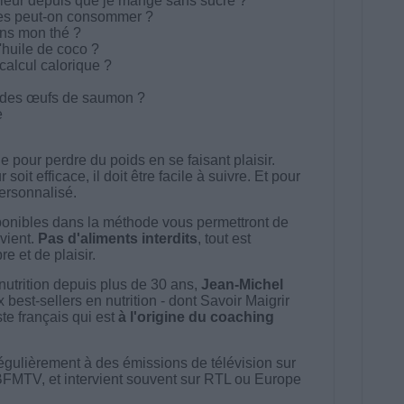
leur depuis que je mange sans sucre ?
hes peut-on consommer ?
ans mon thé ?
l'huile de coco ?
alcul calorique ?
 des œufs de saumon ?
e
 pour perdre du poids en se faisant plaisir.
t efficace, il doit être facile à suivre. Et pour
 personnalisé.
onibles dans la méthode vous permettront de
vient.
Pas d'aliments interdits
, tout est
e et de plaisir.
nutrition depuis plus de 30 ans,
Jean-Michel
best-sellers en nutrition - dont Savoir Maigrir
ste français qui est
à l'origine du coaching
égulièrement à des émissions de télévision sur
BFMTV, et intervient souvent sur RTL ou Europe