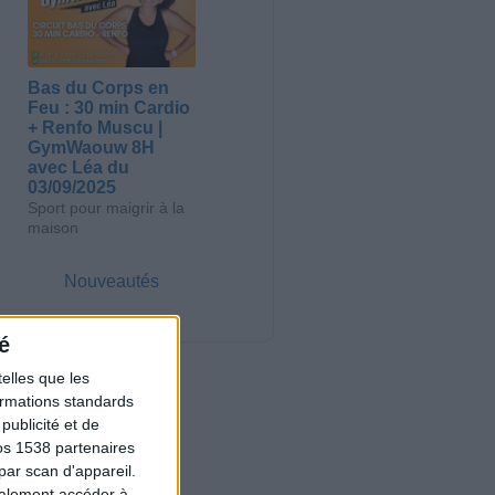
Bas du Corps en
Feu : 30 min Cardio
+ Renfo Muscu |
GymWaouw 8H
avec Léa du
03/09/2025
Sport pour maigrir à la
maison
Nouveautés
é
elles que les
formations standards
ublicité et de
os 1538 partenaires
par scan d'appareil.
galement accéder à