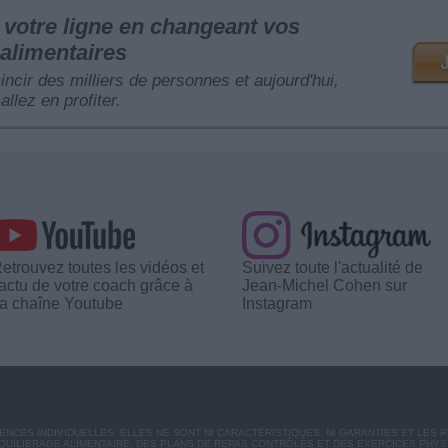
votre ligne en changeant vos
alimentaires
mincir des milliers de personnes et aujourd'hui,
allez en profiter.
etrouvez toutes les vidéos et
Suivez toute l'actualité de
'actu de votre coach grâce à
Jean-Michel Cohen sur
a chaîne Youtube
Instagram
CES INDIVIDUELLES. ELLES NE SONT NI CARACTÉRISTIQUES, NI GARANTIES ET LES 
UILIBRAGE ALIMENTAIRE, DES PLANS DE REPAS CONTRÔLÉS ET DES EXERCICES PHY