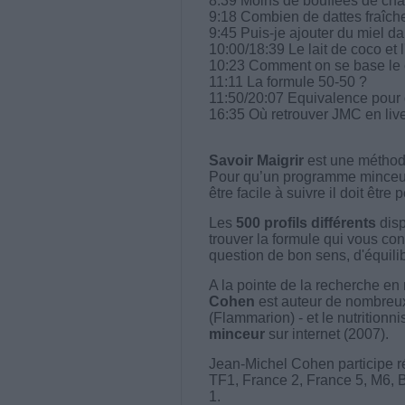
8:39 Moins de bouffées de cha
9:18 Combien de dattes fraîc
9:45 Puis-je ajouter du miel d
10:00/18:39 Le lait de coco et 
10:23 Comment on se base le c
11:11 La formule 50-50 ?
11:50/20:07 Equivalence pour
16:35 Où retrouver JMC en liv
Savoir Maigrir
est une méthode
Pour qu’un programme minceur soi
être facile à suivre il doit être
Les
500 profils différents
disp
trouver la formule qui vous con
question de bon sens, d'équilibr
A la pointe de la recherche en 
Cohen
est auteur de nombreux 
(Flammarion) - et le nutritionni
minceur
sur internet (2007).
Jean-Michel Cohen participe r
TF1, France 2, France 5, M6, 
1.