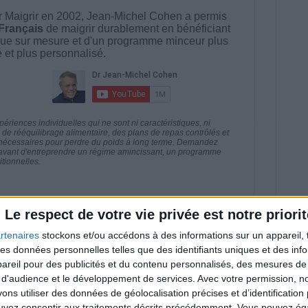
 Maigrir en 2002, Jean-Michel Cohen a permis
 Français
de maigrir durablement en bénéficiant
ue sur mesure et d'un programme minceur plus
té et plus personnalisé.
riences individuelles qui ne sont ni caractéristiques, ni
e rééquilibrage alimentaire, des plans de repas contrôlés et
 nécessaires pour perdre du poids à long terme. Demandez
nt avant d'entreprendre un régime amincissant, un programme
itionnelles.
Le respect de votre vie privée est notre priorit
direct
rtenaires
stockons et/ou accédons à des informations sur un appareil, t
Voir tout
 des données personnelles telles que des identifiants uniques et des in
reil pour des publicités et du contenu personnalisés, des mesures de p
estions en live en participant à des vidéo-
l et les diététiciennes du programme.
 d'audience et le développement de services.
Avec votre permission, n
s utiliser des données de géolocalisation précises et d’identification 
ouvez consentir aux traitements décrits précédemment. Vous pouvez é