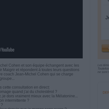
J
chel Cohen et son équipe échangent avec les
Les tém
Toutefoi
aigrir et répondent à toutes leurs questions
ne sont n
votre coach Jean-Michel Cohen qui se charge
groupe...
cette consultation en direct:
omage quand j'ai du cholestérol ?
DER
, je dors vraiment mieux avec la Mélatonine...
on intermittente ?
 ?