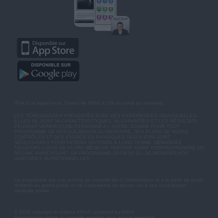
*Prix d'un appel local. Ouvert de 9H00 à 15h du lundi au vendredi.
LES TÉMOIGNAGES PRÉSENTÉS SONT DES EXPÉRIENCES INDIVIDUELLES.
ELLES NE SONT NI CARACTÉRISTIQUES, NI GARANTIES ET LES RÉSULTATS
PEUVENT VARIER D'UNE PERSONNE A L'AUTRE. COMME POUR TOUT
PROGRAMME DE RÉÉQUILIBRAGE ALIMENTAIRE, DES PLANS DE REPAS
CONTRÔLÉS ET DES EXERCICES PHYSIQUES RÉGULIERS SONT
NÉCESSAIRES POUR PERDRE DU POIDS À LONG TERME. DEMANDEZ
TOUJOURS L'AVIS DE VOTRE MÉDECIN TRAITANT AVANT D'ENTREPRENDRE UN
RÉGIME AMINCISSANT, UN PROGRAMME SPORTIF OU DE MODIFIER VOS
HABITUDES NUTRITIONNELLES.
Ce programme est une somme de conseils liés à l'alimentation et à la perte de poids
destinés au grand public et ne s'apparente en aucun cas à une consultation
médicale privée.
© 2026 copyright et éditeur ANXA / powered by ANXA
Reproduction totale ou partielle interdite sans accord préalable.