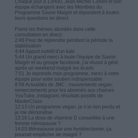
Chaque jour à 13H00, Jean-Michel Cohen et son
équipe échangent avec les Membres du
Programme Savoir Maigrir et répondent à toutes
leurs questions en direct.
Parmi les thèmes abordés dans cette
consultation en direct:
2:46 Peur de reprendre pendant la période la
stabilisation
4:44 Apport nutritif d'un kaki
5:44 Un grand merci à toute l'équipe de Savoir
Maigrir et au groupe facebook, j'ai réussi à géré
après un weekend malgré les écarts
7:51 Je reprends mon programme, merci à votre
équipe pour votre soutien indispensable
8:58 Actualités de JMC : mouvements vegan;
remerciements pour les abonnés aux chaines
YouTube, instagram; résultats positifs de
MasterClass
12:13 Un programme vegan, je n'ai rien perdu et
je me démoralise
13:16 La dose de vitamine D conseillée à une
femme ménopause ?
14:03 Ménopause par une hystérectomie, ça
pourrait empêcher de maigrir ?