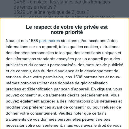
14:56 Remplacer les viandes par des fromages
de temps en temps ?
15:29 Un jeûne hydrique de 2 jours ?
16:15 Les féculents sont-ils vraiment obligatoire ?
16:59 Ce repas est-il un écart : 250 g de tartiflette
Le respect de votre vie privée est
avec une salade verte sans assaisonnement et
notre priorité
un kaki ?
17:48 8,2 kilos perdus en 3 semaines, merci !
Nous et nos 1538
partenaires
stockons et/ou accédons à des
18:06 Deux kilos en plus suite à 3 jours festifs,
informations sur un appareil, telles que les cookies, et traitons
dois-je faire 48h à 900 kcal ?
des données personnelles telles que des identifiants uniques et
18:30 Une reprise de poids dû à une rhinite ?
des informations standards envoyées par un appareil pour des
publicités et du contenu personnalisés, des mesures de publicité
et de contenu, des études d'audience et le développement de
services.
Avec votre permission, nos 1538 partenaires et nous-
mêmes pouvons utiliser des données de géolocalisation
Combien de kilos souhaitez-vous perdre ?
précises et d’identification par scan d'appareil. En cliquant, vous
pouvez consentir aux traitements décrits précédemment. Vous
Moins de
De 5 à 10
Plus de
pouvez également accéder à des informations plus détaillées et
5 kilos
kilos
10 kilos
modifier vos préférences avant de consentir ou pour refuser de
donner votre consentement.
Veuillez noter que certains
traitements de vos données personnelles peuvent ne pas
nécessiter votre consentement, mais vous avez le droit de vous