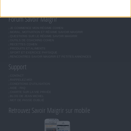
BOUTIQUE
LES LETTRES D'INFORMATION
INSCRIPTION
Forum Savoir Maigrir
JE COMMENCE MON RÉGIME COHEN
MORAL, MOTIVATION ET RÉGIME SAVOIR MAIGRIR
QUESTIONS SUR LE RÉGIME SAVOIR MAIGRIR
OUTILS DE COACHING COHEN
RECETTES COHEN
PRODUITS ET ALIMENTS
SPORT ET EXERCICE PHYSIQUE
RENCONTRES SAVOIR MAIGRIR ET PETITES ANNONCES
Support
CONTACT
RAPPELEZ-MOI
CONDITIONS D'UTILISATION
AIDE - FAQ
CHARTE SUR LA VIE PRIVÉE
BLOG DE JEAN MICHEL
MOT DE PASSE OUBLIÉ
Retrouvez Savoir Maigrir sur mobile