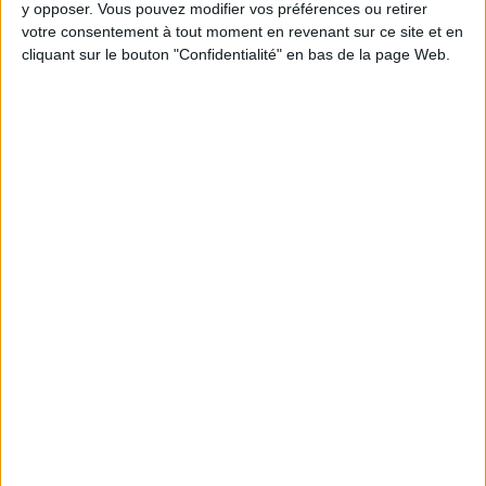
Webinaires en direct
Voir tout
y opposer. Vous pouvez modifier vos préférences ou retirer
votre consentement à tout moment en revenant sur ce site et en
Chaque semaine, posez vos questions en live
cliquant sur le bouton "Confidentialité" en bas de la page Web.
en participant à des vidéo-conférences avec
Jean-Michel et les diététiciennes du
programme.
Peut-on remplacer la viande par des féculents
? Consultation diététique du 05/08/2026