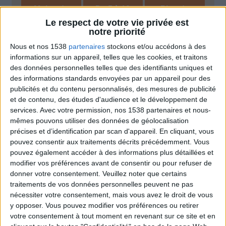
Moins de
De 5 à 10
Plus de
5 kilos
kilos
10 kilos
Le respect de votre vie privée est
notre priorité
Nous et nos 1538
partenaires
stockons et/ou accédons à des
informations sur un appareil, telles que les cookies, et traitons
Webinaires en direct
Voir tout
des données personnelles telles que des identifiants uniques et
des informations standards envoyées par un appareil pour des
Chaque semaine, posez vos questions en live
publicités et du contenu personnalisés, des mesures de publicité
en participant à des vidéo-conférences avec
Jean-Michel et les diététiciennes du
et de contenu, des études d'audience et le développement de
programme.
services.
Avec votre permission, nos 1538 partenaires et nous-
mêmes pouvons utiliser des données de géolocalisation
précises et d’identification par scan d'appareil. En cliquant, vous
pouvez consentir aux traitements décrits précédemment. Vous
pouvez également accéder à des informations plus détaillées et
modifier vos préférences avant de consentir ou pour refuser de
donner votre consentement.
Veuillez noter que certains
traitements de vos données personnelles peuvent ne pas
nécessiter votre consentement, mais vous avez le droit de vous
y opposer. Vous pouvez modifier vos préférences ou retirer
votre consentement à tout moment en revenant sur ce site et en
Peut-on remplacer la viande par des féculents