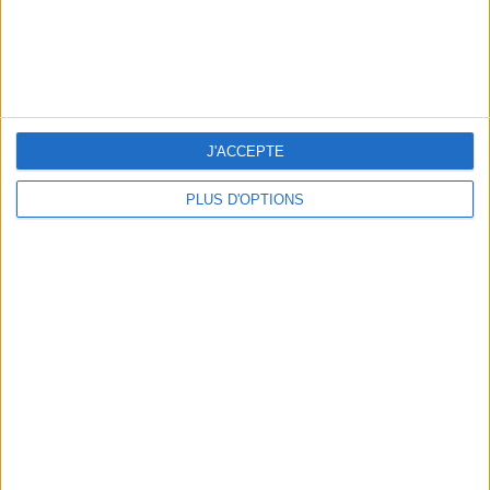
peser
ans
J'ai
J'ACCEPTE
PLUS D'OPTIONS
DERNIÈRES VIDÉO
Peut-on remplacer la
viande par des
féculents ?
Consultation
diététique du
05/08/2026