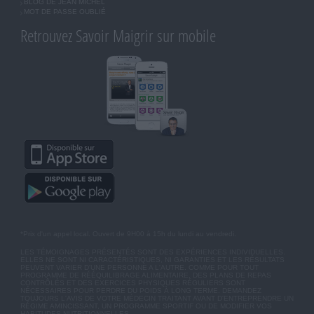
BLOG DE JEAN MICHEL
MOT DE PASSE OUBLIÉ
Retrouvez Savoir Maigrir sur mobile
*Prix d'un appel local. Ouvert de 9H00 à 15h du lundi au vendredi.
LES TÉMOIGNAGES PRÉSENTÉS SONT DES EXPÉRIENCES INDIVIDUELLES.
ELLES NE SONT NI CARACTÉRISTIQUES, NI GARANTIES ET LES RÉSULTATS
PEUVENT VARIER D'UNE PERSONNE A L'AUTRE. COMME POUR TOUT
PROGRAMME DE RÉÉQUILIBRAGE ALIMENTAIRE, DES PLANS DE REPAS
CONTRÔLÉS ET DES EXERCICES PHYSIQUES RÉGULIERS SONT
NÉCESSAIRES POUR PERDRE DU POIDS À LONG TERME. DEMANDEZ
TOUJOURS L'AVIS DE VOTRE MÉDECIN TRAITANT AVANT D'ENTREPRENDRE UN
RÉGIME AMINCISSANT, UN PROGRAMME SPORTIF OU DE MODIFIER VOS
HABITUDES NUTRITIONNELLES.