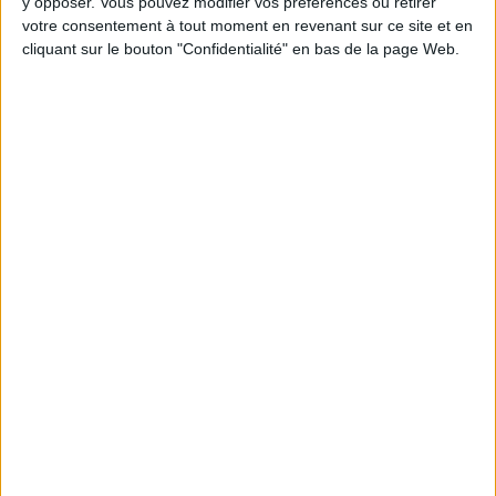
Webinaires en direct
y opposer. Vous pouvez modifier vos préférences ou retirer
Voir tout
votre consentement à tout moment en revenant sur ce site et en
Chaque semaine, posez vos questions en live
cliquant sur le bouton "Confidentialité" en bas de la page Web.
en participant à des vidéo-conférences avec
Jean-Michel et les diététiciennes du
programme.
Peut-on remplacer la viande par des féculents
? Consultation diététique du 05/08/2026