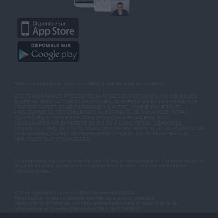
*Prix d'un appel local. Ouvert de 9H00 à 15h du lundi au vendredi.
LES TÉMOIGNAGES PRÉSENTÉS SONT DES EXPÉRIENCES INDIVIDUELLES.
ELLES NE SONT NI CARACTÉRISTIQUES, NI GARANTIES ET LES RÉSULTATS
PEUVENT VARIER D'UNE PERSONNE A L'AUTRE. COMME POUR TOUT
PROGRAMME DE RÉÉQUILIBRAGE ALIMENTAIRE, DES PLANS DE REPAS
CONTRÔLÉS ET DES EXERCICES PHYSIQUES RÉGULIERS SONT
NÉCESSAIRES POUR PERDRE DU POIDS À LONG TERME. DEMANDEZ
TOUJOURS L'AVIS DE VOTRE MÉDECIN TRAITANT AVANT D'ENTREPRENDRE UN
RÉGIME AMINCISSANT, UN PROGRAMME SPORTIF OU DE MODIFIER VOS
HABITUDES NUTRITIONNELLES.
Ce programme est une somme de conseils liés à l'alimentation et à la perte de poids
destinés au grand public et ne s'apparente en aucun cas à une consultation
médicale privée.
© 2026 copyright et éditeur ANXA / powered by ANXA
Reproduction totale ou partielle interdite sans accord préalable.
Anxa collecte et traite les données personnelles dans le respect de la loi
Informatique et Libertés (Déclaration CNIL No 1787863).