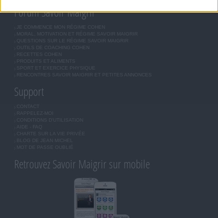
Forum Savoir Maigrir
JE COMMENCE MON RÉGIME COHEN
MORAL, MOTIVATION ET RÉGIME SAVOIR MAIGRIR
QUESTIONS SUR LE RÉGIME SAVOIR MAIGRIR
OUTILS DE COACHING COHEN
RECETTES COHEN
PRODUITS ET ALIMENTS
SPORT ET EXERCICE PHYSIQUE
RENCONTRES SAVOIR MAIGRIR ET PETITES ANNONCES
Support
CONTACT
RAPPELEZ-MOI
CONDITIONS D'UTILISATION
AIDE - FAQ
CHARTE SUR LA VIE PRIVÉE
BLOG DE JEAN MICHEL
MOT DE PASSE OUBLIÉ
Retrouvez Savoir Maigrir sur mobile