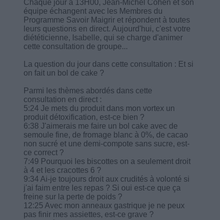
Chaque jour à 13H00, Jean-Michel Cohen et son
équipe échangent avec les Membres du
Programme Savoir Maigrir et répondent à toutes
leurs questions en direct. Aujourd'hui, c'est votre
diététicienne, Isabelle, qui se charge d'animer
cette consultation de groupe...
La question du jour dans cette consultation : Et si
on fait un bol de cake ?
Parmi les thèmes abordés dans cette
consultation en direct :
5:24 Je mets du produit dans mon vortex un
produit détoxification, est-ce bien ?
6:38 J'aimerais me faire un bol cake avec de
semoule fine, de fromage blanc à 0%, de cacao
non sucré et une demi-compote sans sucre, est-
ce correct ?
7:49 Pourquoi les biscottes on a seulement droit
à 4 et les cracottes 6 ?
9:34 Ai-je toujours droit aux crudités à volonté si
j'ai faim entre les repas ? Si oui est-ce que ça
freine sur la perte de poids ?
12:25 Avec mon anneaux gastrique je ne peux
pas finir mes assiettes, est-ce grave ?