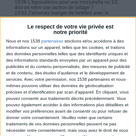
13:06 L'équivalence pour une mozzarella ou 1/2,
doit-on retire une portion de laitage ?
13:53 J'aimerais manger de lentilles avec la
sauce tomate et des légumes une soupe un
yaourt et un poulet, est-ce correct ?
Le respect de votre vie privée est
14:46 Est-ce qu'un fruit frais, cuit, en compote
notre priorité
maison, compote sans sucre commerce quand on
dit fruit est-ce que ça le remplace ?
Nous et nos 1538
partenaires
stockons et/ou accédons à des
15:56 Comment envoyer le carnet minceur à
informations sur un appareil, telles que les cookies, et traitons
notre diététicienne ?
des données personnelles telles que des identifiants uniques et
16:33 Mes feuilles de brick ont un peu séché.
des informations standards envoyées par un appareil pour des
publicités et du contenu personnalisés, des mesures de publicité
et de contenu, des études d'audience et le développement de
services.
Avec votre permission, nos 1538 partenaires et nous-
mêmes pouvons utiliser des données de géolocalisation
Combien de kilos souhaitez-vous perdre ?
précises et d’identification par scan d'appareil. En cliquant, vous
pouvez consentir aux traitements décrits précédemment. Vous
Moins de
De 5 à 10
Plus de
pouvez également accéder à des informations plus détaillées et
5 kilos
kilos
10 kilos
modifier vos préférences avant de consentir ou pour refuser de
donner votre consentement.
Veuillez noter que certains
traitements de vos données personnelles peuvent ne pas
nécessiter votre consentement, mais vous avez le droit de vous