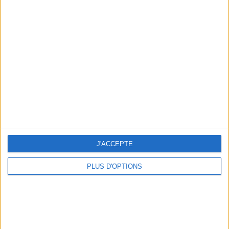
Votre bilan minceur
(env. 2
min)
un homme
Je suis
une femme
cm
Je mesure
J'ACCEPTE
kg
Je pèse
kg
Je voudrais
PLUS D'OPTIONS
peser
ans
J'ai