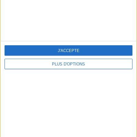
cm
Je mesure
kg
Je pèse
kg
Je voudrais
peser
J'ACCEPTE
ans
J'ai
PLUS D'OPTIONS
DERNIÈRES VIDÉO
La charcuterie, est-ce