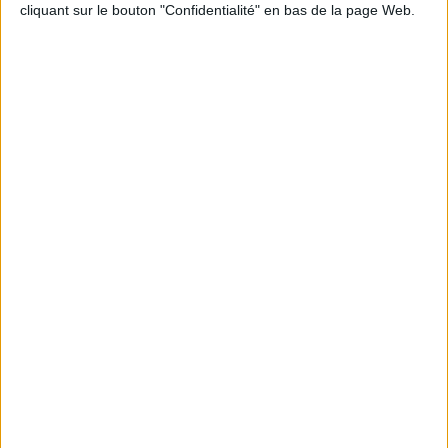
cliquant sur le bouton "Confidentialité" en bas de la page Web.
Peut-on remplacer la viande par des féculents
? Consultation diététique du 05/08/2026
Le plan à 1600 calories est-il trop copieux ?
Consultation diététique du 03/08/2026