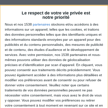
Le respect de votre vie privée est
Combien de kilos souhaitez-vous perdre ?
notre priorité
Nous et nos 1538
partenaires
stockons et/ou accédons à des
Moins de
De 5 à 10
Plus de
informations sur un appareil, telles que les cookies, et traitons
5 kilos
kilos
10 kilos
des données personnelles telles que des identifiants uniques et
des informations standards envoyées par un appareil pour des
publicités et du contenu personnalisés, des mesures de publicité
et de contenu, des études d'audience et le développement de
Webinaires en direct
Voir tout
services.
Avec votre permission, nos 1538 partenaires et nous-
mêmes pouvons utiliser des données de géolocalisation
Chaque semaine, posez vos questions en live
précises et d’identification par scan d'appareil. En cliquant, vous
en participant à des vidéo-conférences avec
pouvez consentir aux traitements décrits précédemment. Vous
Jean-Michel et les diététiciennes du
programme.
pouvez également accéder à des informations plus détaillées et
modifier vos préférences avant de consentir ou pour refuser de
donner votre consentement.
Veuillez noter que certains
traitements de vos données personnelles peuvent ne pas
nécessiter votre consentement, mais vous avez le droit de vous
y opposer. Vous pouvez modifier vos préférences ou retirer
votre consentement à tout moment en revenant sur ce site et en