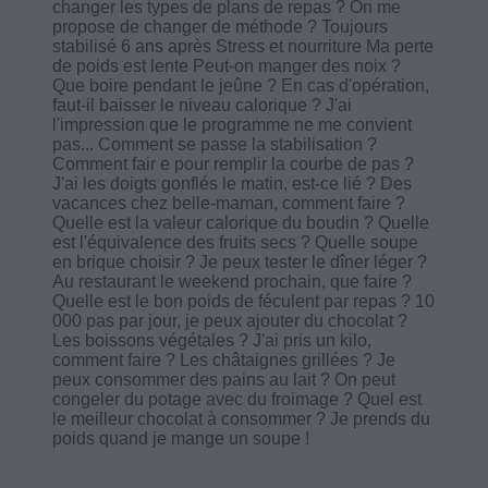
changer les types de plans de repas ? On me
propose de changer de méthode ? Toujours
stabilisé 6 ans après Stress et nourriture Ma perte
de poids est lente Peut-on manger des noix ?
Que boire pendant le jeûne ? En cas d'opération,
faut-il baisser le niveau calorique ? J'ai
l'impression que le programme ne me convient
pas... Comment se passe la stabilisation ?
Comment fair e pour remplir la courbe de pas ?
J'ai les doigts gonflés le matin, est-ce lié ? Des
vacances chez belle-maman, comment faire ?
Quelle est la valeur calorique du boudin ? Quelle
est l'équivalence des fruits secs ? Quelle soupe
en brique choisir ? Je peux tester le dîner léger ?
Au restaurant le weekend prochain, que faire ?
Quelle est le bon poids de féculent par repas ? 10
000 pas par jour, je peux ajouter du chocolat ?
Les boissons végétales ? J'ai pris un kilo,
comment faire ? Les châtaignes grillées ? Je
peux consommer des pains au lait ? On peut
congeler du potage avec du froimage ? Quel est
le meilleur chocolat à consommer ? Je prends du
poids quand je mange un soupe !