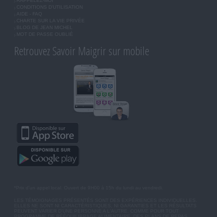
RAPPELEZ-MOI
CONDITIONS D'UTILISATION
AIDE - FAQ
CHARTE SUR LA VIE PRIVÉE
BLOG DE JEAN MICHEL
MOT DE PASSE OUBLIÉ
Retrouvez Savoir Maigrir sur mobile
*Prix d'un appel local. Ouvert de 9H00 à 15h du lundi au vendredi.
LES TÉMOIGNAGES PRÉSENTÉS SONT DES EXPÉRIENCES INDIVIDUELLES.
ELLES NE SONT NI CARACTÉRISTIQUES, NI GARANTIES ET LES RÉSULTATS
PEUVENT VARIER D'UNE PERSONNE A L'AUTRE. COMME POUR TOUT
PROGRAMME DE RÉÉQUILIBRAGE ALIMENTAIRE, DES PLANS DE REPAS