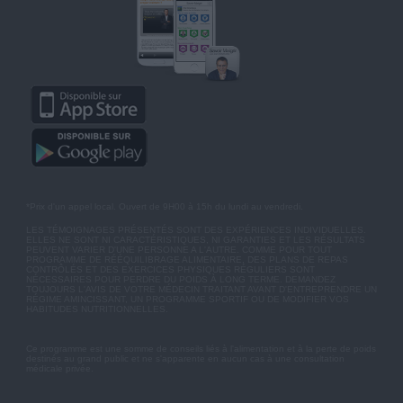
*Prix d'un appel local. Ouvert de 9H00 à 15h du lundi au vendredi.
LES TÉMOIGNAGES PRÉSENTÉS SONT DES EXPÉRIENCES INDIVIDUELLES.
ELLES NE SONT NI CARACTÉRISTIQUES, NI GARANTIES ET LES RÉSULTATS
PEUVENT VARIER D'UNE PERSONNE A L'AUTRE. COMME POUR TOUT
PROGRAMME DE RÉÉQUILIBRAGE ALIMENTAIRE, DES PLANS DE REPAS
CONTRÔLÉS ET DES EXERCICES PHYSIQUES RÉGULIERS SONT
NÉCESSAIRES POUR PERDRE DU POIDS À LONG TERME. DEMANDEZ
TOUJOURS L'AVIS DE VOTRE MÉDECIN TRAITANT AVANT D'ENTREPRENDRE UN
RÉGIME AMINCISSANT, UN PROGRAMME SPORTIF OU DE MODIFIER VOS
HABITUDES NUTRITIONNELLES.
Ce programme est une somme de conseils liés à l'alimentation et à la perte de poids
destinés au grand public et ne s'apparente en aucun cas à une consultation
médicale privée.