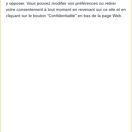
y opposer. Vous pouvez modifier vos préférences ou retirer
Webinaires en direct
Voir tout
votre consentement à tout moment en revenant sur ce site et en
cliquant sur le bouton "Confidentialité" en bas de la page Web.
Chaque semaine, posez vos questions en live
en participant à des vidéo-conférences avec
Jean-Michel et les diététiciennes du
programme.
Peut-on remplacer la viande par des féculents
? Consultation diététique du 05/08/2026