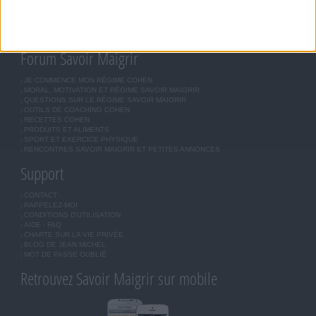
COMMUNAUTÉ
BOUTIQUE
LES LETTRES D'INFORMATION
INSCRIPTION
Forum Savoir Maigrir
JE COMMENCE MON RÉGIME COHEN
MORAL, MOTIVATION ET RÉGIME SAVOIR MAIGRIR
QUESTIONS SUR LE RÉGIME SAVOIR MAIGRIR
OUTILS DE COACHING COHEN
RECETTES COHEN
PRODUITS ET ALIMENTS
SPORT ET EXERCICE PHYSIQUE
RENCONTRES SAVOIR MAIGRIR ET PETITES ANNONCES
Support
CONTACT
RAPPELEZ-MOI
CONDITIONS D'UTILISATION
AIDE - FAQ
CHARTE SUR LA VIE PRIVÉE
BLOG DE JEAN MICHEL
MOT DE PASSE OUBLIÉ
Retrouvez Savoir Maigrir sur mobile