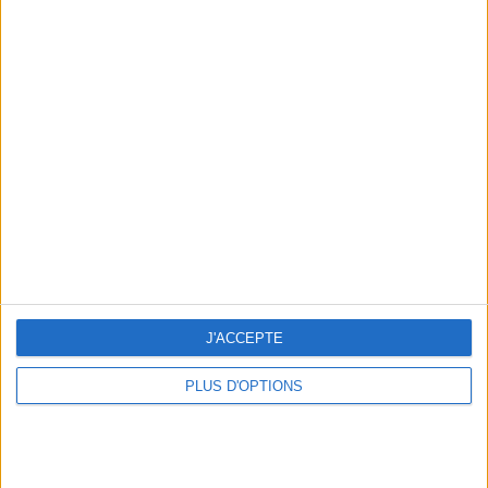
Votre bilan minceur
(env. 2
min)
un homme
Je suis
une femme
cm
Je mesure
kg
Je pèse
J'ACCEPTE
kg
Je voudrais
PLUS D'OPTIONS
peser
ans
J'ai