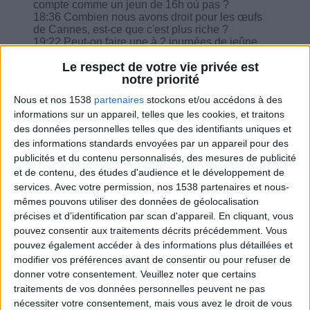
compte comme un jeun de 16h où pas ?
18:36 Combien nous avons droit pour les œufs
de Cannes, est-ce que c'est plus riche ?
19:22 Peut-on faire une à 2 journées de jeûne
dans la semaine ?
Le respect de votre vie privée est
20:50 Pourquoi est-ce un problème de grignoter
notre priorité
si c'est des aliments non calorique ?
23:04 Je commence à faire des recettes du site
Nous et nos 1538
partenaires
stockons et/ou accédons à des
moi qui n'aime pas cuisiner...
informations sur un appareil, telles que les cookies, et traitons
24:09 Moi je souhaite perdre du poids pour les
douleurs, le fait de perdre m'aide a moins avoir
des données personnelles telles que des identifiants uniques et
mal...
des informations standards envoyées par un appareil pour des
publicités et du contenu personnalisés, des mesures de publicité
et de contenu, des études d'audience et le développement de
services.
Avec votre permission, nos 1538 partenaires et nous-
mêmes pouvons utiliser des données de géolocalisation
précises et d’identification par scan d'appareil. En cliquant, vous
Combien de kilos souhaitez-vous perdre ?
pouvez consentir aux traitements décrits précédemment. Vous
pouvez également accéder à des informations plus détaillées et
Moins de
De 5 à 10
Plus de
modifier vos préférences avant de consentir ou pour refuser de
5 kilos
kilos
10 kilos
donner votre consentement.
Veuillez noter que certains
traitements de vos données personnelles peuvent ne pas
nécessiter votre consentement, mais vous avez le droit de vous