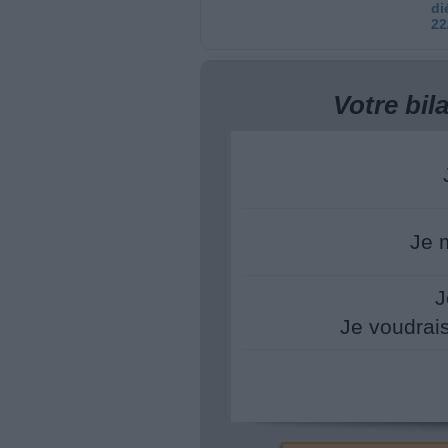
di
22
Votre bi
Je 
J
Je voudrai