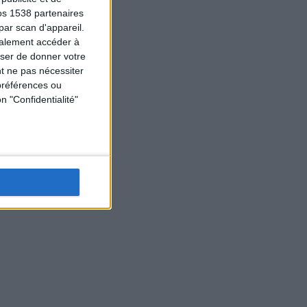
os 1538 partenaires
par scan d'appareil.
galement accéder à
user de donner votre
t ne pas nécessiter
préférences ou
n "Confidentialité"