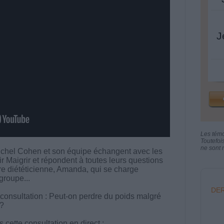
J
Les tém
Toutefoi
ne sont n
chel Cohen et son équipe échangent avec les
aigrir et répondent à toutes leurs questions
otre diététicienne, Amanda, qui se charge
groupe...
DER
 consultation : Peut-on perdre du poids malgré
 ?
cette consultation en direct :