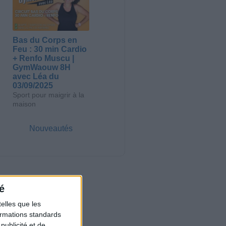
Bas du Corps en
Feu : 30 min Cardio
+ Renfo Muscu |
GymWaouw 8H
avec Léa du
03/09/2025
Sport pour maigrir à la
maison
Nouveautés
é
elles que les
formations standards
ublicité et de