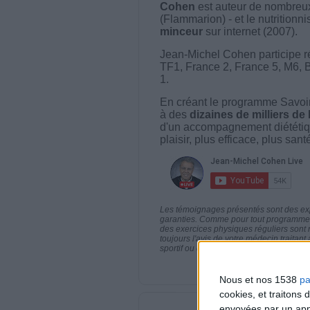
Cohen
est auteur de nombreux 
(Flammarion) - et le nutritionni
minceur
sur internet (2007).
Jean-Michel Cohen participe r
TF1, France 2, France 5, M6, 
1.
En créant le programme Savoir
à des
dizaines de milliers de
d'un accompagnement diététiq
plaisir, plus efficace, plus san
Les témoignages présentés sont des expé
garanties. Comme pour tout programme d
des exercices physiques réguliers sont
toujours l'avis de votre médecin traita
sportif ou de modifier vos habitudes nutr
Nous et nos 1538
pa
cookies, et traitons
envoyées par un appa