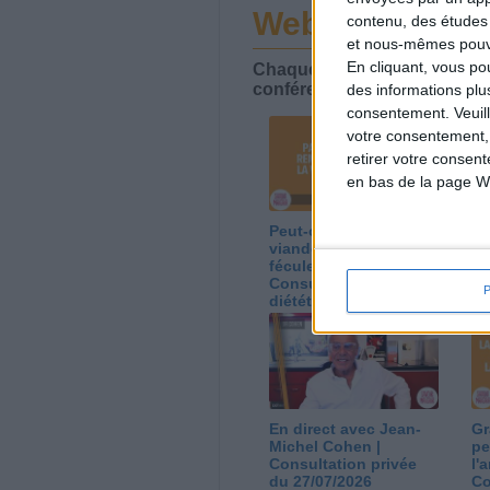
Webinaires en 
contenu, des études
et nous-mêmes pouvon
En cliquant, vous p
Chaque semaine, posez vos qu
conférences avec Jean-Miche
des informations plu
consentement.
Veuil
votre consentement,
retirer votre consen
en bas de la page W
Peut-on remplacer la
Le
viande par des
ca
féculents ?
co
Consultation
Co
diététique du
di
05/08/2026
03
En direct avec Jean-
Gr
Michel Cohen |
pe
Consultation privée
l'
du 27/07/2026
Co