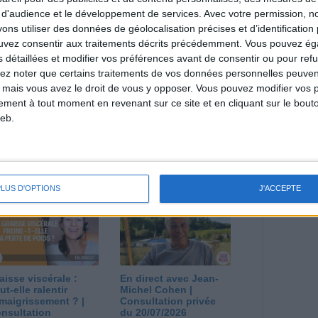
direct
 d'audience et le développement de services.
Avec votre permission, n
Voir tout
s utiliser des données de géolocalisation précises et d’identification 
ouvez consentir aux traitements décrits précédemment. Vous pouvez é
estions en live en participant à des vidéo-
l et les diététiciennes du programme.
s détaillées et modifier vos préférences avant de consentir ou pour ref
lez noter que certains traitements de vos données personnelles peuven
 mais vous avez le droit de vous y opposer. Vous pouvez modifier vos 
tement à tout moment en revenant sur ce site et en cliquant sur le bouto
eb.
 plan à 1600
Comment perdre le
lories est-il trop
dernier kilo avant la
pieux ?
stabilisation ? |
nsultation
Consultation
PLUS D'OPTIONS
J'ACCEPTE
ététique du
diététique du
/08/2026
29/07/2026
aisse viscérale :
En direct avec Jean-
ut-elle ralentir
Michel Cohen |
amaigrissement ? |
Consultation privée
nsultation
du 20/07/2026