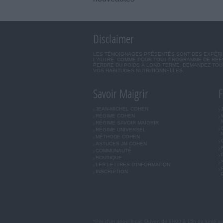
Disclaimer
LES TÉMOIGNAGES PRÉSENTÉS SONT DES EXPÉRIEN
L'AUTRE. COMME POUR TOUT PROGRAMME DE RÉÉQ
PERDRE DU POIDS À LONG TERME. DEMANDEZ TOUJ
VOS HABITUDES NUTRITIONNELLES.
Savoir Maigrir
F
JEAN-MICHEL COHEN
RÉGIME COHEN
RÉGIME SAVOIR MAIGRIR
RÉGIME UNIVERSEL
MÉTHODE COHEN
ASTUCES JM COHEN
COMMUNAUTÉ
BOUTIQUE
LES LETTRES D'INFORMATION
INSCRIPTION
*Prix d'un appel local. Ouvert de 9H00 à 15h du lundi a