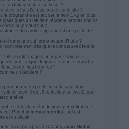
 et un laitage est-ce suffisant ?
aviolis frais j'ai pas trouvé sur le site ?
is le programme et rien, seulement 1 kg en plus.
s classiques au lait demi-écrémé natures (moins
 sèche ou produit fini ?
culation et du cardio empêche-t-il une perte de
t-il dans une cuillère-à-soupe d'huile ?
oi concrètement dès que le contrat avec le site
e 16H en rattrapage d'un repas copieux ?
r de profil au jour le jour alternance brunch et
n fonction de mes horaires ?
é comme un féculent ?
 pour perdre du poids en se faisant plaisir.
t efficace, il doit être facile à suivre. Et pour
 personnalisé.
onibles dans la méthode vous permettront de
vient.
Pas d'aliments interdits
, tout est
e et de plaisir.
nutrition depuis plus de 30 ans,
Jean-Michel