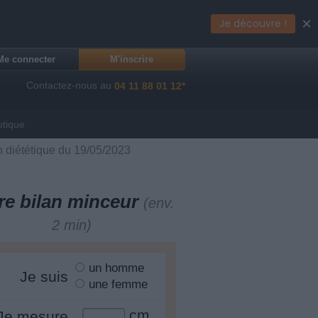
×
Je découvre !
Me connecter
M'inscrire
Contactez-nous au
04 11 88 01 12*
utique
 diététique du 19/05/2023
re bilan minceur
(env.
2 min)
un homme
Je suis
une femme
cm
Je mesure