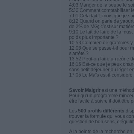
4:03 Manger de la soupe le soir
5:30 Comment comptabiliser les r
7:01 Cela fait 1 mois que je su
8:12 Quand on parle de yaourt
de 2% de MG) c'est sur matière
9:10 Le fait de faire de la mus
poids plus importante ?
10:53 Combien de grammes y a-
12:03 Que se passe-t-il pour m
s'arrête ?
13:52 Peut-on faire un jeûne d
16:15 Est-ce que je peux change
sans petit déjeuner ou léger e
17:05 Le Maïs est-il considér
Savoir Maigrir
est une méthode
Pour qu’un programme minceur soi
être facile à suivre il doit être
Les
500 profils différents
disp
trouver la formule qui vous con
question de bon sens, d'équilibr
A la pointe de la recherche en 