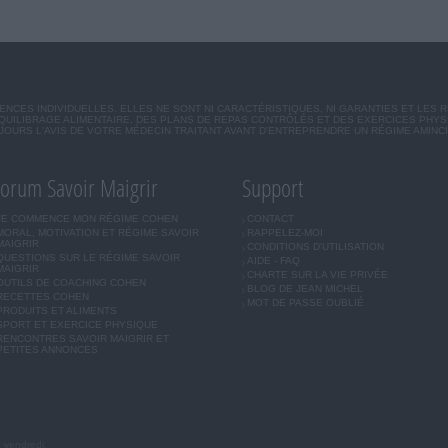
CES INDIVIDUELLES. ELLES NE SONT NI CARACTÉRISTIQUES, NI GARANTIES ET LES 
UILIBRAGE ALIMENTAIRE, DES PLANS DE REPAS CONTRÔLÉS ET DES EXERCICES PHY
OURS L'AVIS DE VOTRE MÉDECIN TRAITANT AVANT D'ENTREPRENDRE UN RÉGIME AMINC
orum Savoir Maigrir
Support
JE COMMENCE MON RÉGIME COHEN
CONTACT
MORAL, MOTIVATION ET RÉGIME SAVOIR
RAPPELEZ-MOI
MAIGRIR
CONDITIONS D'UTILISATION
QUESTIONS SUR LE RÉGIME SAVOIR
AIDE - FAQ
MAIGRIR
CHARTE SUR LA VIE PRIVÉE
OUTILS DE COACHING COHEN
BLOG DE JEAN MICHEL
RECETTES COHEN
MOT DE PASSE OUBLIÉ
PRODUITS ET ALIMENTS
SPORT ET EXERCICE PHYSIQUE
RENCONTRES SAVOIR MAIGRIR ET
PETITES ANNONCES
u vendredi.