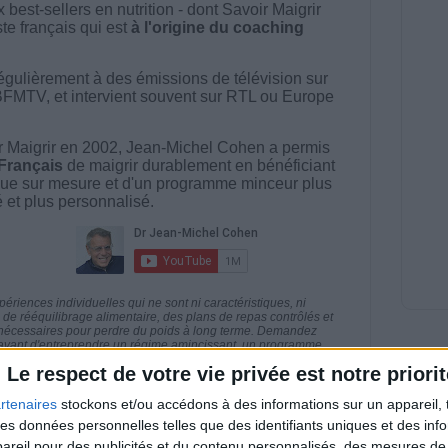
best-sellers en nutrition - dont Savoir Maigrir
ste français qui est
à l'origine du coaching
égulièrement à des émissions de télévision sur
BFMTV, et intervient souvent sur RTL ou Europe
 Maigrir en 2002, Jean-Michel Cohen a permis
 Français
de maigrir durablement en bénéficiant
ue sur mesure et d'un programme minceur plus
té et plus personnalisé.
riences individuelles qui ne sont ni caractéristiques, ni
e rééquilibrage alimentaire, des plans de repas contrôlés et
 nécessaires pour perdre du poids à long terme. Demandez
nt avant d'entreprendre un régime amincissant, un programme
itionnelles.
Le respect de votre vie privée est notre priorit
rtenaires
stockons et/ou accédons à des informations sur un appareil, t
 des données personnelles telles que des identifiants uniques et des in
reil pour des publicités et du contenu personnalisés, des mesures de p