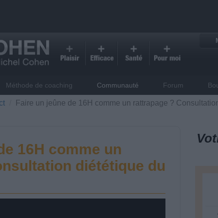
Méthode de coaching
Communauté
Forum
Bo
ct
Faire un jeûne de 16H comme un rattrapage ? Consultation
Vot
e de 16H comme un
nsultation diététique du