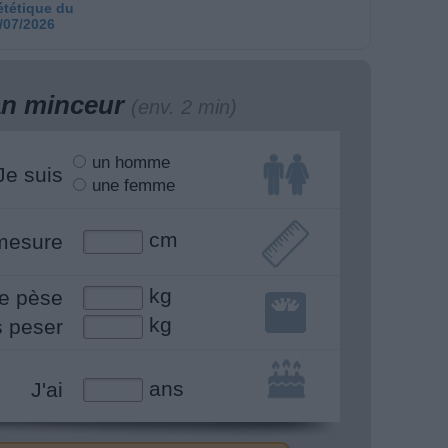
ététique du
/07/2026
lan minceur
(env. 2 min)
un homme
Je suis
une femme
cm
mesure
kg
e pèse
kg
s peser
ans
J'ai