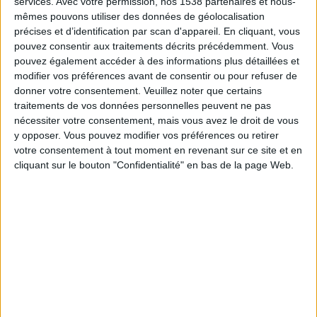
services.
Avec votre permission, nos 1538 partenaires et nous-
22:52 Clafoutis, abricot avec peu du sucre, quelle
mêmes pouvons utiliser des données de géolocalisation
équivalence et quantité ?
23:32 Que penser du cottage cheese à la place
précises et d’identification par scan d'appareil. En cliquant, vous
de yaourt et fromage blanc 0% ? Quelle quantité
pouvez consentir aux traitements décrits précédemment. Vous
en équivalence ?
pouvez également accéder à des informations plus détaillées et
24:20 Puis-je prendre un potage de légumes
modifier vos préférences avant de consentir ou pour refuser de
avec des râpés à la place des protéines, yaourts
donner votre consentement.
Veuillez noter que certains
et un fruit ?
traitements de vos données personnelles peuvent ne pas
25:10 Que prendre quand on part en excursion ?
25:42 Pendaison de crémaillère dimanche avec
nécessiter votre consentement, mais vous avez le droit de vous
une charlotte en dessert ?
y opposer. Vous pouvez modifier vos préférences ou retirer
27:23 Que penser du produit Anaca3 contre la
votre consentement à tout moment en revenant sur ce site et en
peau d'orange ?
cliquant sur le bouton "Confidentialité" en bas de la page Web.
28:40 Je prends un tier de pizza ou la moitié ?
Quelle est la différence entre yaourt normal et 0%
?
29:33 Quel est le meilleur IMC à obtenir ?
31:21 Quel goûter à partager avec les petits-
enfants ?
31:44 Puis-je remplacer ma portion de viande par
des kiris ou St. Moret ?
32:17 Ai-je droit à des yaourts aromatisés à la
vanille aux fruits ? Le yaourt aux fruits empêche
de prendre un fruit ?
32:57 Le nombre de calories journalières est