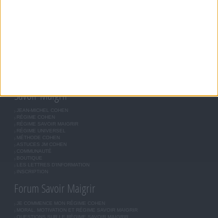
Disclaimer
LES TÉMOIGNAGES PRÉSENTÉS SONT DES EXPÉRIENCES INDIVIDUELLES. ELLES
NE SONT NI CARACTÉRISTIQUES, NI GARANTIES ET LES RÉSULTATS PEUVENT
VARIER D'UNE PERSONNE A L'AUTRE. COMME POUR TOUT PROGRAMME DE
RÉÉQUILIBRAGE ALIMENTAIRE, DES PLANS DE REPAS CONTRÔLÉS ET DES
EXERCICES PHYSIQUES RÉGULIERS SONT NÉCESSAIRES POUR PERDRE DU POIDS À
LONG TERME. DEMANDEZ TOUJOURS L'AVIS DE VOTRE MÉDECIN TRAITANT AVANT
D'ENTREPRENDRE UN RÉGIME AMINCISSANT, UN PROGRAMME SPORTIF OU DE
MODIFIER VOS HABITUDES NUTRITIONNELLES.
Savoir Maigrir
JEAN-MICHEL COHEN
RÉGIME COHEN
RÉGIME SAVOIR MAIGRIR
RÉGIME UNIVERSEL
MÉTHODE COHEN
ASTUCES JM COHEN
COMMUNAUTÉ
BOUTIQUE
LES LETTRES D'INFORMATION
INSCRIPTION
Forum Savoir Maigrir
JE COMMENCE MON RÉGIME COHEN
MORAL, MOTIVATION ET RÉGIME SAVOIR MAIGRIR
QUESTIONS SUR LE RÉGIME SAVOIR MAIGRIR