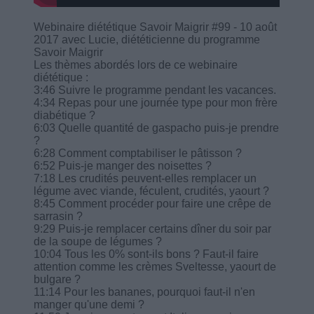
Webinaire diététique Savoir Maigrir #99 - 10 août
2017 avec Lucie, diététicienne du programme
Savoir Maigrir
Les thèmes abordés lors de ce webinaire
diététique :
3:46 Suivre le programme pendant les vacances.
4:34 Repas pour une journée type pour mon frère
diabétique ?
6:03 Quelle quantité de gaspacho puis-je prendre
?
6:28 Comment comptabiliser le pâtisson ?
6:52 Puis-je manger des noisettes ?
7:18 Les crudités peuvent-elles remplacer un
légume avec viande, féculent, crudités, yaourt ?
8:45 Comment procéder pour faire une crêpe de
sarrasin ?
9:29 Puis-je remplacer certains dîner du soir par
de la soupe de légumes ?
10:04 Tous les 0% sont-ils bons ? Faut-il faire
attention comme les crèmes Sveltesse, yaourt de
bulgare ?
11:14 Pour les bananes, pourquoi faut-il n'en
manger qu'une demi ?