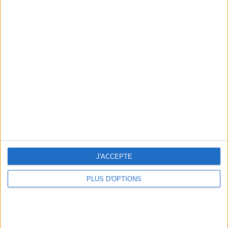
Votre bilan minceur
(env. 2
min)
un homme
Je suis
une femme
cm
Je mesure
J'ACCEPTE
kg
Je pèse
PLUS D'OPTIONS
kg
Je voudrais
peser