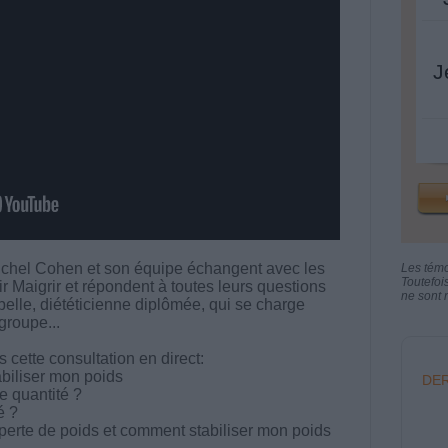
J
chel Cohen et son équipe échangent avec les
Les tém
Toutefoi
aigrir et répondent à toutes leurs questions
ne sont n
abelle, diététicienne diplômée, qui se charge
groupe...
cette consultation en direct:
abiliser mon poids
DER
e quantité ?
é ?
perte de poids et comment stabiliser mon poids