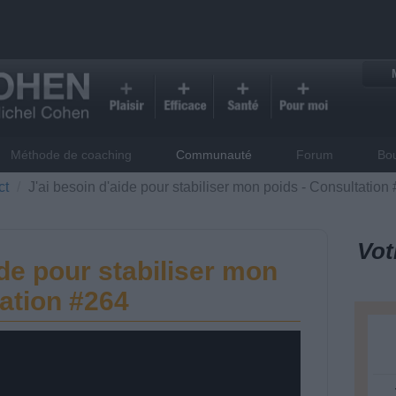
Méthode de coaching
Communauté
Forum
Bo
ct
J'ai besoin d'aide pour stabiliser mon poids - Consultation
Vot
ide pour stabiliser mon
tation #264