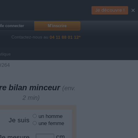
×
Je découvre !
Me connecter
M'inscrire
Contactez-nous au
04 11 88 01 12*
utique
 #264
re bilan minceur
(env.
2 min)
un homme
Je suis
une femme
cm
Je mesure