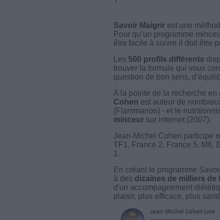
?
Savoir Maigrir
est une méthode
Pour qu’un programme minceur soi
être facile à suivre il doit être
Les
500 profils différents
disp
trouver la formule qui vous con
question de bon sens, d'équilibr
A la pointe de la recherche en 
Cohen
est auteur de nombreux 
(Flammarion) - et le nutritionni
minceur
sur internet (2007).
Jean-Michel Cohen participe r
TF1, France 2, France 5, M6, 
1.
En créant le programme Savoir
à des
dizaines de milliers de
d'un accompagnement diététiq
plaisir, plus efficace, plus san