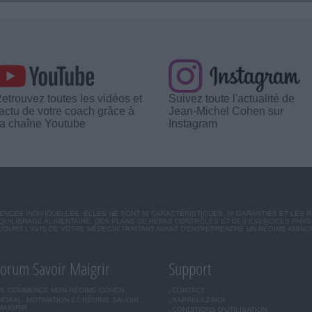
etrouvez toutes les vidéos et
Suivez toute l'actualité de
'actu de votre coach grâce à
Jean-Michel Cohen sur
a chaîne Youtube
Instagram
CES INDIVIDUELLES. ELLES NE SONT NI CARACTÉRISTIQUES, NI GARANTIES ET LES 
UILIBRAGE ALIMENTAIRE, DES PLANS DE REPAS CONTRÔLÉS ET DES EXERCICES PHY
OURS L'AVIS DE VOTRE MÉDECIN TRAITANT AVANT D'ENTREPRENDRE UN RÉGIME AMINC
orum Savoir Maigrir
Support
JE COMMENCE MON RÉGIME COHEN
CONTACT
MORAL, MOTIVATION ET RÉGIME SAVOIR
RAPPELEZ-MOI
MAIGRIR
CONDITIONS D'UTILISATION