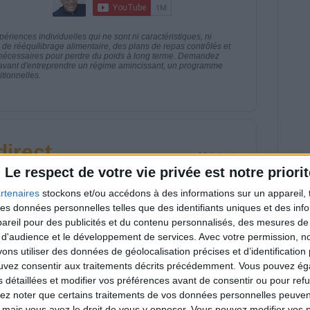
riences individuelles qui ne sont ni caractéristiques, ni
e rééquilibrage alimentaire, des plans de repas contrôlés et
 nécessaires pour perdre du poids à long terme. Demandez
nt avant d'entreprendre un régime amincissant, un programme
itionnelles.
direct
Voir tout
Le respect de votre vie privée est notre priorit
estions en live en participant à des vidéo-
l et les diététiciennes du programme.
rtenaires
stockons et/ou accédons à des informations sur un appareil, t
 des données personnelles telles que des identifiants uniques et des in
reil pour des publicités et du contenu personnalisés, des mesures de p
 d'audience et le développement de services.
Avec votre permission, n
s utiliser des données de géolocalisation précises et d’identification 
ouvez consentir aux traitements décrits précédemment. Vous pouvez é
s détaillées et modifier vos préférences avant de consentir ou pour ref
 plan à 1600
Comment perdre le
lories est-il trop
dernier kilo avant la
lez noter que certains traitements de vos données personnelles peuven
pieux ?
stabilisation ? |
 mais vous avez le droit de vous y opposer. Vous pouvez modifier vos 