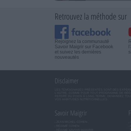
Retrouvez la méthode sur
Rejoignez la communauté
R
Savoir Maigrir sur Facebook
l
et suivez les dernières
s
nouveautés
Disclaimer
LES TÉMOIGNAGES PRÉSENTÉS SONT DES EXPÉRIEN
L'AUTRE. COMME POUR TOUT PROGRAMME DE RÉÉQ
PERDRE DU POIDS À LONG TERME. DEMANDEZ TOUJ
VOS HABITUDES NUTRITIONNELLES.
Savoir Maigrir
F
JEAN-MICHEL COHEN
RÉGIME COHEN
RÉGIME SAVOIR MAIGRIR