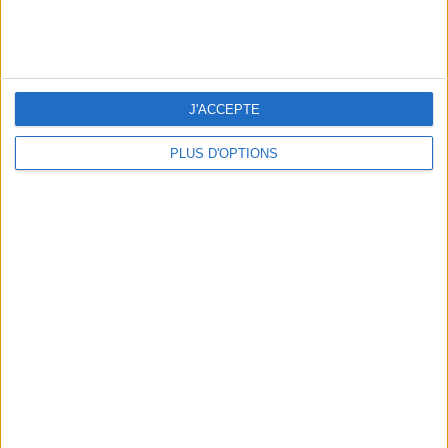
peser
ans
J'ai
J'ACCEPTE
PLUS D'OPTIONS
DERNIÈRES VIDÉO
La charcuterie, est-ce
vraiment raisonnable
?
Décryptage des aliments
Peut-on remplacer la