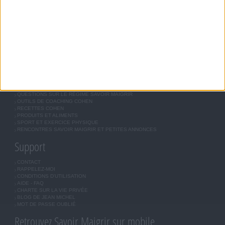
RÉGIME UNIVERSEL
MÉTHODE COHEN
ASTUCES JM COHEN
COMMUNAUTÉ
BOUTIQUE
LES LETTRES D'INFORMATION
INSCRIPTION
Forum Savoir Maigrir
JE COMMENCE MON RÉGIME COHEN
MORAL, MOTIVATION ET RÉGIME SAVOIR MAIGRIR
QUESTIONS SUR LE RÉGIME SAVOIR MAIGRIR
OUTILS DE COACHING COHEN
RECETTES COHEN
PRODUITS ET ALIMENTS
SPORT ET EXERCICE PHYSIQUE
RENCONTRES SAVOIR MAIGRIR ET PETITES ANNONCES
Support
CONTACT
RAPPELEZ-MOI
CONDITIONS D'UTILISATION
AIDE - FAQ
CHARTE SUR LA VIE PRIVÉE
BLOG DE JEAN MICHEL
MOT DE PASSE OUBLIÉ
Retrouvez Savoir Maigrir sur mobile