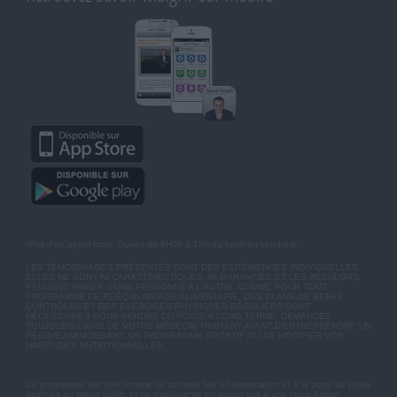
*Prix d'un appel local. Ouvert de 9H00 à 15h du lundi au vendredi.
LES TÉMOIGNAGES PRÉSENTÉS SONT DES EXPÉRIENCES INDIVIDUELLES.
ELLES NE SONT NI CARACTÉRISTIQUES, NI GARANTIES ET LES RÉSULTATS
PEUVENT VARIER D'UNE PERSONNE A L'AUTRE. COMME POUR TOUT
PROGRAMME DE RÉÉQUILIBRAGE ALIMENTAIRE, DES PLANS DE REPAS
CONTRÔLÉS ET DES EXERCICES PHYSIQUES RÉGULIERS SONT
NÉCESSAIRES POUR PERDRE DU POIDS À LONG TERME. DEMANDEZ
TOUJOURS L'AVIS DE VOTRE MÉDECIN TRAITANT AVANT D'ENTREPRENDRE UN
RÉGIME AMINCISSANT, UN PROGRAMME SPORTIF OU DE MODIFIER VOS
HABITUDES NUTRITIONNELLES.
Ce programme est une somme de conseils liés à l'alimentation et à la perte de poids
destinés au grand public et ne s'apparente en aucun cas à une consultation