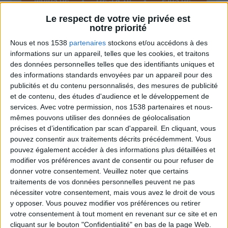
5 kilos
kilos
10 kilos
Le respect de votre vie privée est
notre priorité
Nous et nos 1538
partenaires
stockons et/ou accédons à des
Webinaires en direct
informations sur un appareil, telles que les cookies, et traitons
Voir tout
des données personnelles telles que des identifiants uniques et
Chaque semaine, posez vos questions en live
des informations standards envoyées par un appareil pour des
en participant à des vidéo-conférences avec
publicités et du contenu personnalisés, des mesures de publicité
Jean-Michel et les diététiciennes du
et de contenu, des études d'audience et le développement de
programme.
services.
Avec votre permission, nos 1538 partenaires et nous-
mêmes pouvons utiliser des données de géolocalisation
précises et d’identification par scan d'appareil. En cliquant, vous
pouvez consentir aux traitements décrits précédemment. Vous
pouvez également accéder à des informations plus détaillées et
modifier vos préférences avant de consentir ou pour refuser de
donner votre consentement.
Veuillez noter que certains
traitements de vos données personnelles peuvent ne pas
nécessiter votre consentement, mais vous avez le droit de vous
y opposer. Vous pouvez modifier vos préférences ou retirer
Peut-on remplacer la viande par des féculents
votre consentement à tout moment en revenant sur ce site et en
? Consultation diététique du 05/08/2026
cliquant sur le bouton "Confidentialité" en bas de la page Web.