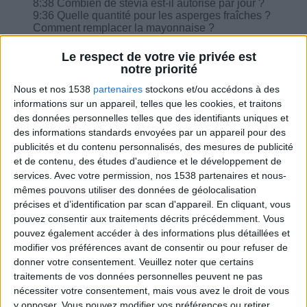
8:38 Combien de stévia est-il autorisé par jour ?
9:36 Quelle quantité pour les asperges fraîches ?
Comment remplacer la mayonnaise ?
11:10 J'ai fait le Ramadan. J'ai mal à la tête, est-
ce que c'est à cause de mon régime ?
Le respect de votre vie privée est
13:03 À quelle fréquence dois-je surveiller mes
notre priorité
mensurations ?
Nous et nos 1538
partenaires
stockons et/ou accédons à des
informations sur un appareil, telles que les cookies, et traitons
des données personnelles telles que des identifiants uniques et
des informations standards envoyées par un appareil pour des
publicités et du contenu personnalisés, des mesures de publicité
Combien de kilos souhaitez-vous perdre ?
et de contenu, des études d'audience et le développement de
services.
Avec votre permission, nos 1538 partenaires et nous-
Moins de
De 5 à 10
Plus de
mêmes pouvons utiliser des données de géolocalisation
5 kilos
kilos
10 kilos
précises et d’identification par scan d'appareil. En cliquant, vous
pouvez consentir aux traitements décrits précédemment. Vous
pouvez également accéder à des informations plus détaillées et
modifier vos préférences avant de consentir ou pour refuser de
Webinaires en direct
Voir tout
donner votre consentement.
Veuillez noter que certains
traitements de vos données personnelles peuvent ne pas
Chaque semaine, posez vos questions en live
nécessiter votre consentement, mais vous avez le droit de vous
en participant à des vidéo-conférences avec
y opposer. Vous pouvez modifier vos préférences ou retirer