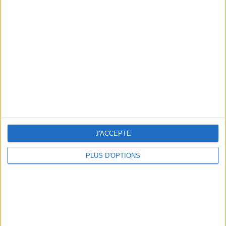
min)
un homme
Je suis
une femme
cm
Je mesure
kg
Je pèse
kg
Je voudrais
J'ACCEPTE
peser
PLUS D'OPTIONS
ans
J'ai