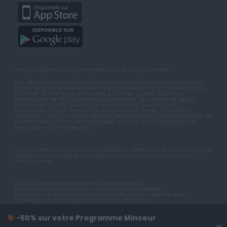
*Prix d'un appel local. Ouvert de 9H00 à 15h du lundi au vendredi.
LES TÉMOIGNAGES PRÉSENTÉS SONT DES EXPÉRIENCES INDIVIDUELLES.
ELLES NE SONT NI CARACTÉRISTIQUES, NI GARANTIES ET LES RÉSULTATS
PEUVENT VARIER D'UNE PERSONNE A L'AUTRE. COMME POUR TOUT
PROGRAMME DE RÉÉQUILIBRAGE ALIMENTAIRE, DES PLANS DE REPAS
CONTRÔLÉS ET DES EXERCICES PHYSIQUES RÉGULIERS SONT
NÉCESSAIRES POUR PERDRE DU POIDS À LONG TERME. DEMANDEZ
TOUJOURS L'AVIS DE VOTRE MÉDECIN TRAITANT AVANT D'ENTREPRENDRE UN
RÉGIME AMINCISSANT, UN PROGRAMME SPORTIF OU DE MODIFIER VOS
HABITUDES NUTRITIONNELLES.
Ce programme est une somme de conseils liés à l'alimentation et à la perte de poids
destinés au grand public et ne s'apparente en aucun cas à une consultation
médicale privée.
© 2026 copyright et éditeur ANXA / powered by ANXA
Reproduction totale ou partielle interdite sans accord préalable.
Anxa collecte et traite les données personnelles dans le respect de la loi
Informatique et Libertés (Déclaration CNIL No 1787863).
-50% sur votre Programme Minceur