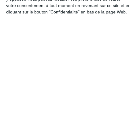
Jean-Michel et les diététiciennes du
programme.
votre consentement à tout moment en revenant sur ce site et en
cliquant sur le bouton "Confidentialité" en bas de la page Web.
Peut-on remplacer la viande par des féculents
? Consultation diététique du 05/08/2026