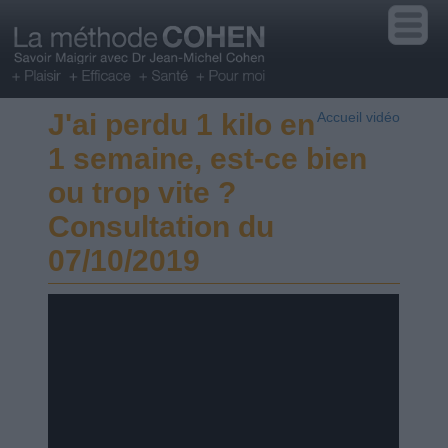
J'ai perdu 1 kilo en
Accueil vidéo
1 semaine, est-ce bien
ou trop vite ?
Consultation du
07/10/2019