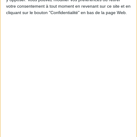
Chaque semaine, posez vos questions en live
votre consentement à tout moment en revenant sur ce site et en
en participant à des vidéo-conférences avec
cliquant sur le bouton "Confidentialité" en bas de la page Web.
Jean-Michel et les diététiciennes du
programme.
Peut-on remplacer la viande par des féculents
? Consultation diététique du 05/08/2026