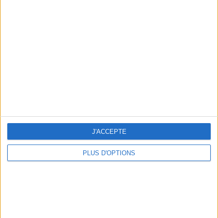
Votre bilan minceur
(env. 2
min)
un homme
Je suis
une femme
cm
Je mesure
kg
Je pèse
J'ACCEPTE
kg
Je voudrais
PLUS D'OPTIONS
peser
ans
J'ai