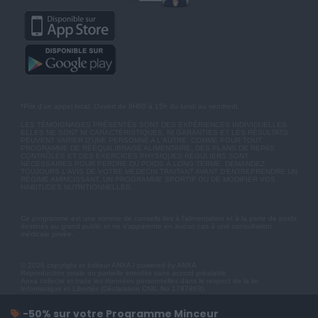
*Prix d'un appel local. Ouvert de 9H00 à 15h du lundi au vendredi.
LES TÉMOIGNAGES PRÉSENTÉS SONT DES EXPÉRIENCES INDIVIDUELLES.
ELLES NE SONT NI CARACTÉRISTIQUES, NI GARANTIES ET LES RÉSULTATS
PEUVENT VARIER D'UNE PERSONNE A L'AUTRE. COMME POUR TOUT
PROGRAMME DE RÉÉQUILIBRAGE ALIMENTAIRE, DES PLANS DE REPAS
CONTRÔLÉS ET DES EXERCICES PHYSIQUES RÉGULIERS SONT
NÉCESSAIRES POUR PERDRE DU POIDS À LONG TERME. DEMANDEZ
TOUJOURS L'AVIS DE VOTRE MÉDECIN TRAITANT AVANT D'ENTREPRENDRE UN
RÉGIME AMINCISSANT, UN PROGRAMME SPORTIF OU DE MODIFIER VOS
HABITUDES NUTRITIONNELLES.
Ce programme est une somme de conseils liés à l'alimentation et à la perte de poids
destinés au grand public et ne s'apparente en aucun cas à une consultation
médicale privée.
© 2026 copyright et éditeur ANXA / powered by ANXA
Reproduction totale ou partielle interdite sans accord préalable.
Anxa collecte et traite les données personnelles dans le respect de la loi
Informatique et Libertés (Déclaration CNIL No 1787863).
-50% sur votre Programme Minceur