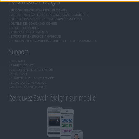
Forum Savoir Maigrir
JE COMMENCE MON RÉGIME COHEN
MORAL, MOTIVATION ET RÉGIME SAVOIR MAIGRIR
QUESTIONS SUR LE RÉGIME SAVOIR MAIGRIR
OUTILS DE COACHING COHEN
RECETTES COHEN
PRODUITS ET ALIMENTS
SPORT ET EXERCICE PHYSIQUE
RENCONTRES SAVOIR MAIGRIR ET PETITES ANNONCES
Support
CONTACT
RAPPELEZ-MOI
CONDITIONS D'UTILISATION
AIDE - FAQ
CHARTE SUR LA VIE PRIVÉE
BLOG DE JEAN MICHEL
MOT DE PASSE OUBLIÉ
Retrouvez Savoir Maigrir sur mobile