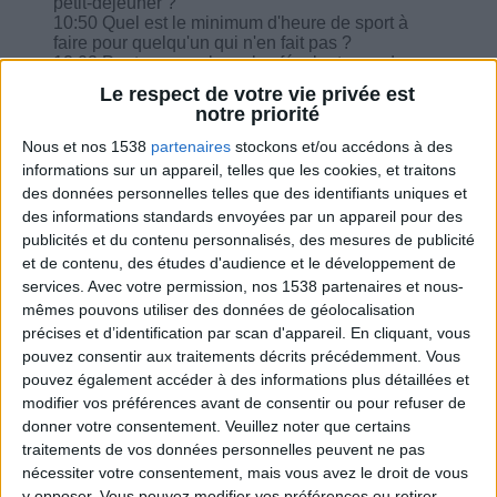
petit-déjeuner ?
10:50 Quel est le minimum d'heure de sport à
faire pour quelqu'un qui n'en fait pas ?
12:02 Peut-on remplacer les féculents par des
petits pois ?
Le respect de votre vie privée est
12:50 Doit-on faire un rattrapage après un repas
notre priorité
au restaurant ?
13:55 Comment compter la pâte brisée ?
Nous et nos 1538
partenaires
stockons et/ou accédons à des
15:55 J'ai perdu 1 kilo en 1 semaine, est-ce bien
informations sur un appareil, telles que les cookies, et traitons
ou trop vite ?
des données personnelles telles que des identifiants uniques et
des informations standards envoyées par un appareil pour des
publicités et du contenu personnalisés, des mesures de publicité
et de contenu, des études d'audience et le développement de
services.
Avec votre permission, nos 1538 partenaires et nous-
Combien de kilos souhaitez-vous perdre ?
mêmes pouvons utiliser des données de géolocalisation
précises et d’identification par scan d'appareil. En cliquant, vous
Moins de
De 5 à 10
Plus de
pouvez consentir aux traitements décrits précédemment. Vous
5 kilos
kilos
10 kilos
pouvez également accéder à des informations plus détaillées et
modifier vos préférences avant de consentir ou pour refuser de
donner votre consentement.
Veuillez noter que certains
traitements de vos données personnelles peuvent ne pas
Webinaires en direct
nécessiter votre consentement, mais vous avez le droit de vous
Voir tout
y opposer. Vous pouvez modifier vos préférences ou retirer