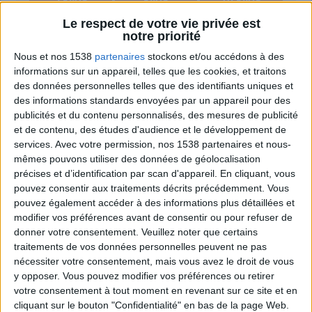
Le respect de votre vie privée est
notre priorité
Nous et nos 1538
partenaires
stockons et/ou accédons à des
Webinaires en direct
Voir tout
informations sur un appareil, telles que les cookies, et traitons
des données personnelles telles que des identifiants uniques et
Chaque semaine, posez vos questions en live
en participant à des vidéo-conférences avec
des informations standards envoyées par un appareil pour des
Jean-Michel et les diététiciennes du
publicités et du contenu personnalisés, des mesures de publicité
programme.
et de contenu, des études d'audience et le développement de
services.
Avec votre permission, nos 1538 partenaires et nous-
mêmes pouvons utiliser des données de géolocalisation
précises et d’identification par scan d'appareil. En cliquant, vous
pouvez consentir aux traitements décrits précédemment. Vous
pouvez également accéder à des informations plus détaillées et
modifier vos préférences avant de consentir ou pour refuser de
donner votre consentement.
Veuillez noter que certains
traitements de vos données personnelles peuvent ne pas
nécessiter votre consentement, mais vous avez le droit de vous
y opposer. Vous pouvez modifier vos préférences ou retirer
Peut-on remplacer la viande par des féculents
votre consentement à tout moment en revenant sur ce site et en
? Consultation diététique du 05/08/2026
cliquant sur le bouton "Confidentialité" en bas de la page Web.