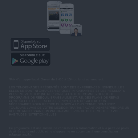
*Prix d'un appel local. Ouvert de 9H00 à 15h du lundi au vendredi.
LES TÉMOIGNAGES PRÉSENTÉS SONT DES EXPÉRIENCES INDIVIDUELLES.
ELLES NE SONT NI CARACTÉRISTIQUES, NI GARANTIES ET LES RÉSULTATS
PEUVENT VARIER D'UNE PERSONNE A L'AUTRE. COMME POUR TOUT
PROGRAMME DE RÉÉQUILIBRAGE ALIMENTAIRE, DES PLANS DE REPAS
CONTRÔLÉS ET DES EXERCICES PHYSIQUES RÉGULIERS SONT
NÉCESSAIRES POUR PERDRE DU POIDS À LONG TERME. DEMANDEZ
TOUJOURS L'AVIS DE VOTRE MÉDECIN TRAITANT AVANT D'ENTREPRENDRE UN
RÉGIME AMINCISSANT, UN PROGRAMME SPORTIF OU DE MODIFIER VOS
HABITUDES NUTRITIONNELLES.
Ce programme est une somme de conseils liés à l'alimentation et à la perte de poids
destinés au grand public et ne s'apparente en aucun cas à une consultation
médicale privée.