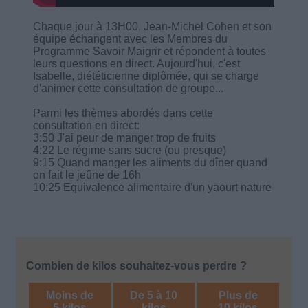
Chaque jour à 13H00, Jean-Michel Cohen et son
équipe échangent avec les Membres du
Programme Savoir Maigrir et répondent à toutes
leurs questions en direct. Aujourd'hui, c'est
Isabelle, diététicienne diplômée, qui se charge
d'animer cette consultation de groupe...
Parmi les thèmes abordés dans cette
consultation en direct:
3:50 J'ai peur de manger trop de fruits
4:22 Le régime sans sucre (ou presque)
9:15 Quand manger les aliments du dîner quand
on fait le jeûne de 16h
10:25 Equivalence alimentaire d'un yaourt nature
Combien de kilos souhaitez-vous perdre ?
Moins de
De 5 à 10
Plus de
5 kilos
kilos
10 kilos