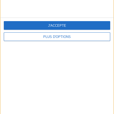
ans
J'ai
J'ACCEPTE
PLUS D'OPTIONS
DERNIÈRES VIDÉO
La charcuterie, est-ce
vraiment raisonnable
?
Décryptage des aliments
Peut-on remplacer la
viande par des