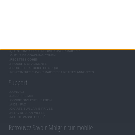
MÉTHODE COHEN
ASTUCES JM COHEN
COMMUNAUTÉ
BOUTIQUE
LES LETTRES D'INFORMATION
INSCRIPTION
Forum Savoir Maigrir
JE COMMENCE MON RÉGIME COHEN
MORAL, MOTIVATION ET RÉGIME SAVOIR MAIGRIR
QUESTIONS SUR LE RÉGIME SAVOIR MAIGRIR
OUTILS DE COACHING COHEN
RECETTES COHEN
PRODUITS ET ALIMENTS
SPORT ET EXERCICE PHYSIQUE
RENCONTRES SAVOIR MAIGRIR ET PETITES ANNONCES
Support
CONTACT
RAPPELEZ-MOI
CONDITIONS D'UTILISATION
AIDE - FAQ
CHARTE SUR LA VIE PRIVÉE
BLOG DE JEAN MICHEL
MOT DE PASSE OUBLIÉ
Retrouvez Savoir Maigrir sur mobile