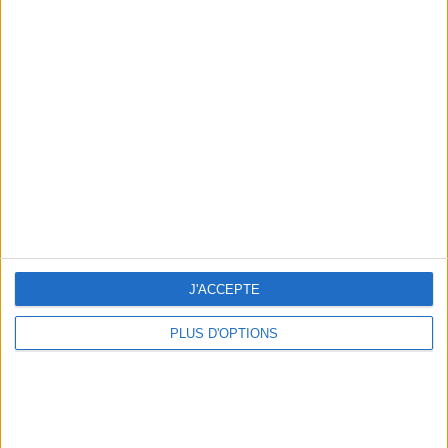
Votre bilan minceur
(env. 2
min)
un homme
Je suis
une femme
cm
Je mesure
J'ACCEPTE
kg
Je pèse
PLUS D'OPTIONS
kg
Je voudrais
peser
ans
J'ai