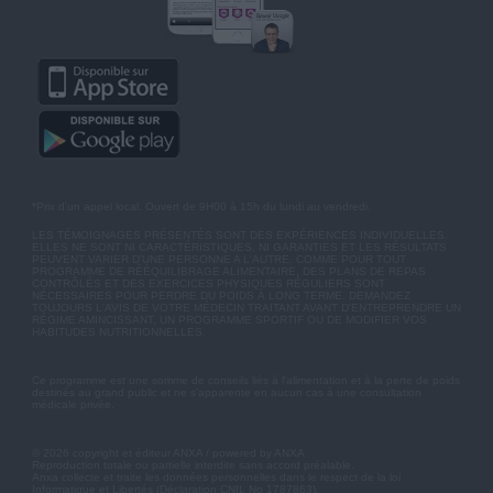
*Prix d'un appel local. Ouvert de 9H00 à 15h du lundi au vendredi.
LES TÉMOIGNAGES PRÉSENTÉS SONT DES EXPÉRIENCES INDIVIDUELLES.
ELLES NE SONT NI CARACTÉRISTIQUES, NI GARANTIES ET LES RÉSULTATS
PEUVENT VARIER D'UNE PERSONNE A L'AUTRE. COMME POUR TOUT
PROGRAMME DE RÉÉQUILIBRAGE ALIMENTAIRE, DES PLANS DE REPAS
CONTRÔLÉS ET DES EXERCICES PHYSIQUES RÉGULIERS SONT
NÉCESSAIRES POUR PERDRE DU POIDS À LONG TERME. DEMANDEZ
TOUJOURS L'AVIS DE VOTRE MÉDECIN TRAITANT AVANT D'ENTREPRENDRE UN
RÉGIME AMINCISSANT, UN PROGRAMME SPORTIF OU DE MODIFIER VOS
HABITUDES NUTRITIONNELLES.
Ce programme est une somme de conseils liés à l'alimentation et à la perte de poids
destinés au grand public et ne s'apparente en aucun cas à une consultation
médicale privée.
© 2026 copyright et éditeur ANXA / powered by ANXA
Reproduction totale ou partielle interdite sans accord préalable.
Anxa collecte et traite les données personnelles dans le respect de la loi
Informatique et Libertés (Déclaration CNIL No 1787863).