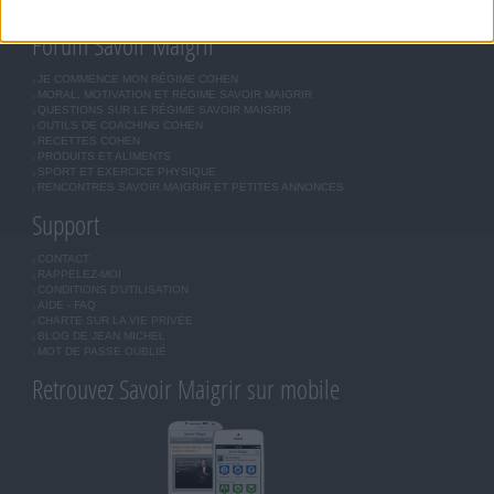
INSCRIPTION
Forum Savoir Maigrir
JE COMMENCE MON RÉGIME COHEN
MORAL, MOTIVATION ET RÉGIME SAVOIR MAIGRIR
QUESTIONS SUR LE RÉGIME SAVOIR MAIGRIR
OUTILS DE COACHING COHEN
RECETTES COHEN
PRODUITS ET ALIMENTS
SPORT ET EXERCICE PHYSIQUE
RENCONTRES SAVOIR MAIGRIR ET PETITES ANNONCES
Support
CONTACT
RAPPELEZ-MOI
CONDITIONS D'UTILISATION
AIDE - FAQ
CHARTE SUR LA VIE PRIVÉE
BLOG DE JEAN MICHEL
MOT DE PASSE OUBLIÉ
Retrouvez Savoir Maigrir sur mobile