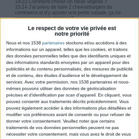
14:22 Comment choisir un steak végétal ?
15:14 J'ai prévu de faire 2 cheeseburgers du
commerce et d'y ajouter une petite salade, ça ira
sans compenser derrière ?
17:01 J'ai un début de diabète et pas le droit de
Le respect de votre vie privée est
manger de fruit, comment je peux faire pour le
notre priorité
goûter qui m'est nécessaire ?
21:38 20 g de cerneaux sont-ils équivalents à 10
Nous et nos 1538
partenaires
stockons et/ou accédons à des
g de beurre ?
informations sur un appareil, telles que les cookies, et traitons
23:11 Puis-je retirer mon fromage du soir pour
des données personnelles telles que des identifiants uniques et
prendre de la boisson de soja avec mon café le
des informations standards envoyées par un appareil pour des
matin ?
publicités et du contenu personnalisés, des mesures de publicité
et de contenu, des études d'audience et le développement de
services.
Avec votre permission, nos 1538 partenaires et nous-
mêmes pouvons utiliser des données de géolocalisation
précises et d’identification par scan d'appareil. En cliquant, vous
Combien de kilos souhaitez-vous perdre ?
pouvez consentir aux traitements décrits précédemment. Vous
pouvez également accéder à des informations plus détaillées et
Moins de
De 5 à 10
Plus de
modifier vos préférences avant de consentir ou pour refuser de
5 kilos
kilos
10 kilos
donner votre consentement.
Veuillez noter que certains
traitements de vos données personnelles peuvent ne pas
nécessiter votre consentement, mais vous avez le droit de vous