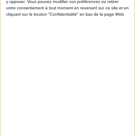
y opposer. Vous pouvez modifier vos préférences ou retirer
Webinaires en direct
Voir tout
votre consentement à tout moment en revenant sur ce site et en
cliquant sur le bouton "Confidentialité" en bas de la page Web.
Chaque semaine, posez vos questions en live
en participant à des vidéo-conférences avec
Jean-Michel et les diététiciennes du
programme.
Peut-on remplacer la viande par des féculents
? Consultation diététique du 05/08/2026