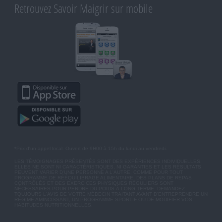
Retrouvez Savoir Maigrir sur mobile
*Prix d'un appel local. Ouvert de 9H00 à 15h du lundi au vendredi.
LES TÉMOIGNAGES PRÉSENTÉS SONT DES EXPÉRIENCES INDIVIDUELLES.
ELLES NE SONT NI CARACTÉRISTIQUES, NI GARANTIES ET LES RÉSULTATS
PEUVENT VARIER D'UNE PERSONNE A L'AUTRE. COMME POUR TOUT
PROGRAMME DE RÉÉQUILIBRAGE ALIMENTAIRE, DES PLANS DE REPAS
CONTRÔLÉS ET DES EXERCICES PHYSIQUES RÉGULIERS SONT
NÉCESSAIRES POUR PERDRE DU POIDS À LONG TERME. DEMANDEZ
TOUJOURS L'AVIS DE VOTRE MÉDECIN TRAITANT AVANT D'ENTREPRENDRE UN
RÉGIME AMINCISSANT, UN PROGRAMME SPORTIF OU DE MODIFIER VOS
HABITUDES NUTRITIONNELLES.