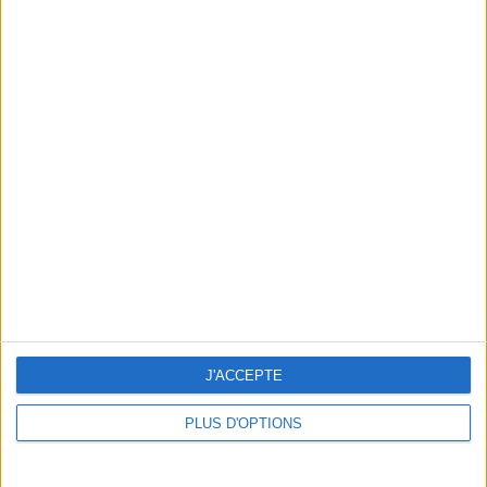
En direct avec Jean-Michel Cohen |
Consultation privée du 20/07/2026
Votre bilan minceur
(env. 2
min)
un homme
Je suis
une femme
cm
Je mesure
J'ACCEPTE
kg
Je pèse
PLUS D'OPTIONS
kg
Je voudrais
peser