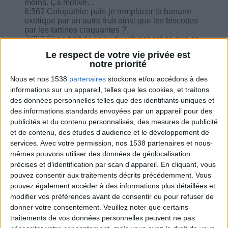
moins. Ça motive…
6:56? Colopathie: puis-je remplacer la banane
exotique par un autre fruit ainsi que les biscottes
par les tartines craquantes ?
7:35? Si on boit de l'eau du robinet est ce que ça
a de l'importance que des eaux en bouteille ?
Le respect de votre vie privée est
10:37? Est-ce qu'il vaut mieux privilégier un
notre priorité
yaourt nature classique par rapport à un nature
velouté ?
Nous et nos 1538
partenaires
stockons et/ou accédons à des
11:27? Est-ce que je peux manger 1 galette
informations sur un appareil, telles que les cookies, et traitons
(dukan) son d'avoine blé et fromage blanc et 1
des données personnelles telles que des identifiants uniques et
oeuf en rentrant le soir avant de manger ?
des informations standards envoyées par un appareil pour des
12:37? J'ai beaucoup moins de volonté que faire
?
publicités et du contenu personnalisés, des mesures de publicité
15:18? Peut-on remplacer les faux sucres pour
et de contenu, des études d'audience et le développement de
les yaourts ?
services.
Avec votre permission, nos 1538 partenaires et nous-
mêmes pouvons utiliser des données de géolocalisation
précises et d’identification par scan d'appareil. En cliquant, vous
pouvez consentir aux traitements décrits précédemment. Vous
pouvez également accéder à des informations plus détaillées et
modifier vos préférences avant de consentir ou pour refuser de
Combien de kilos souhaitez-vous perdre ?
donner votre consentement.
Veuillez noter que certains
traitements de vos données personnelles peuvent ne pas
Moins de
De 5 à 10
Plus de