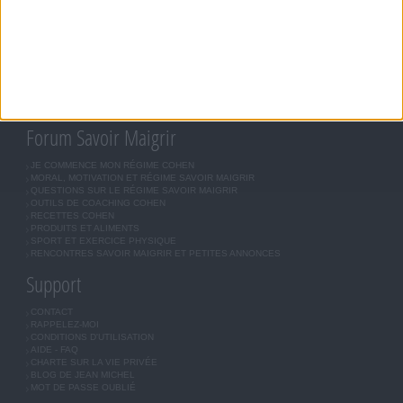
RÉGIME COHEN
RÉGIME SAVOIR MAIGRIR
RÉGIME UNIVERSEL
MÉTHODE COHEN
ASTUCES JM COHEN
COMMUNAUTÉ
BOUTIQUE
LES LETTRES D'INFORMATION
INSCRIPTION
Forum Savoir Maigrir
JE COMMENCE MON RÉGIME COHEN
MORAL, MOTIVATION ET RÉGIME SAVOIR MAIGRIR
QUESTIONS SUR LE RÉGIME SAVOIR MAIGRIR
OUTILS DE COACHING COHEN
RECETTES COHEN
PRODUITS ET ALIMENTS
SPORT ET EXERCICE PHYSIQUE
RENCONTRES SAVOIR MAIGRIR ET PETITES ANNONCES
Support
CONTACT
RAPPELEZ-MOI
CONDITIONS D'UTILISATION
AIDE - FAQ
CHARTE SUR LA VIE PRIVÉE
BLOG DE JEAN MICHEL
MOT DE PASSE OUBLIÉ