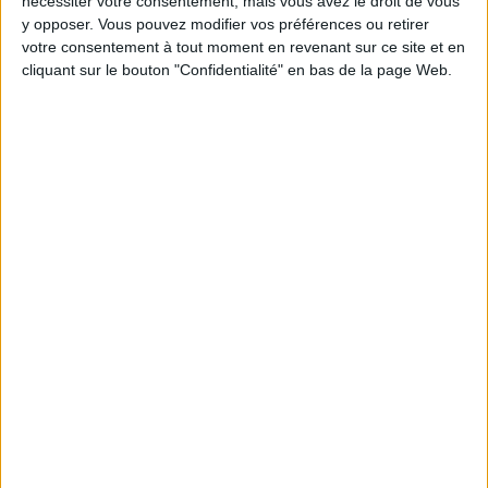
nécessiter votre consentement, mais vous avez le droit de vous
5 kilos
kilos
10 kilos
y opposer. Vous pouvez modifier vos préférences ou retirer
votre consentement à tout moment en revenant sur ce site et en
cliquant sur le bouton "Confidentialité" en bas de la page Web.
Webinaires en direct
Voir tout
Chaque semaine, posez vos questions en live
en participant à des vidéo-conférences avec
Jean-Michel et les diététiciennes du
programme.
Peut-on remplacer la viande par des féculents
? Consultation diététique du 05/08/2026