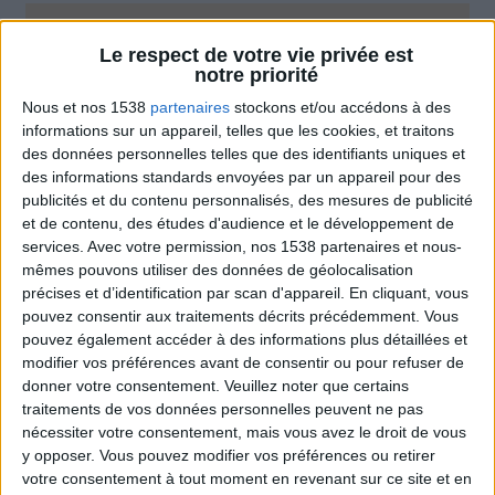
Combien de kilos souhaitez-vous perdre ?
Le respect de votre vie privée est
notre priorité
Moins de
De 5 à 10
Plus de
Nous et nos 1538
partenaires
stockons et/ou accédons à des
5 kilos
kilos
10 kilos
informations sur un appareil, telles que les cookies, et traitons
des données personnelles telles que des identifiants uniques et
des informations standards envoyées par un appareil pour des
publicités et du contenu personnalisés, des mesures de publicité
Webinaires en direct
Voir tout
et de contenu, des études d'audience et le développement de
services.
Avec votre permission, nos 1538 partenaires et nous-
Chaque semaine, posez vos questions en live
mêmes pouvons utiliser des données de géolocalisation
en participant à des vidéo-conférences avec
précises et d’identification par scan d'appareil. En cliquant, vous
Jean-Michel et les diététiciennes du
programme.
pouvez consentir aux traitements décrits précédemment. Vous
pouvez également accéder à des informations plus détaillées et
modifier vos préférences avant de consentir ou pour refuser de
donner votre consentement.
Veuillez noter que certains
traitements de vos données personnelles peuvent ne pas
nécessiter votre consentement, mais vous avez le droit de vous
y opposer. Vous pouvez modifier vos préférences ou retirer
votre consentement à tout moment en revenant sur ce site et en