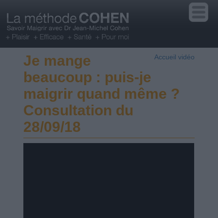
Je mange
Accueil vidéo
beaucoup : puis-je
maigrir quand même ?
Consultation du
28/09/18