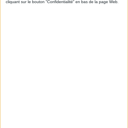
cliquant sur le bouton "Confidentialité" en bas de la page Web.
Peut-on remplacer la viande par des féculents
? Consultation diététique du 05/08/2026
Le plan à 1600 calories est-il trop copieux ?
Consultation diététique du 03/08/2026