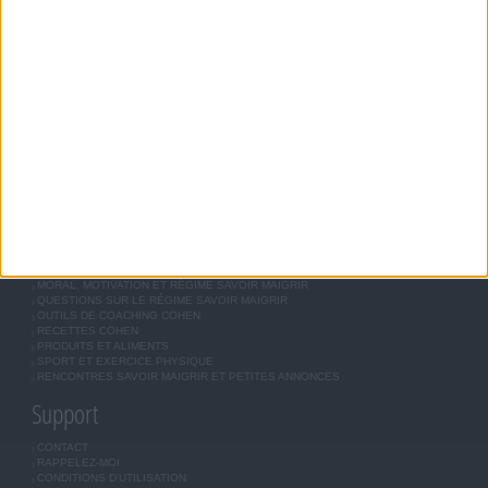
Savoir Maigrir
JEAN-MICHEL COHEN
RÉGIME COHEN
RÉGIME SAVOIR MAIGRIR
RÉGIME UNIVERSEL
MÉTHODE COHEN
ASTUCES JM COHEN
COMMUNAUTÉ
BOUTIQUE
LES LETTRES D'INFORMATION
INSCRIPTION
Forum Savoir Maigrir
JE COMMENCE MON RÉGIME COHEN
MORAL, MOTIVATION ET RÉGIME SAVOIR MAIGRIR
QUESTIONS SUR LE RÉGIME SAVOIR MAIGRIR
OUTILS DE COACHING COHEN
RECETTES COHEN
PRODUITS ET ALIMENTS
SPORT ET EXERCICE PHYSIQUE
RENCONTRES SAVOIR MAIGRIR ET PETITES ANNONCES
Support
CONTACT
RAPPELEZ-MOI
CONDITIONS D'UTILISATION