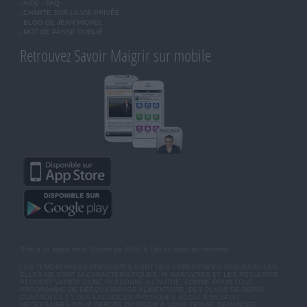
AIDE - FAQ
CHARTE SUR LA VIE PRIVÉE
BLOG DE JEAN MICHEL
MOT DE PASSE OUBLIÉ
Retrouvez Savoir Maigrir sur mobile
*Prix d'un appel local. Ouvert de 9H00 à 15h du lundi au vendredi.
LES TÉMOIGNAGES PRÉSENTÉS SONT DES EXPÉRIENCES INDIVIDUELLES.
ELLES NE SONT NI CARACTÉRISTIQUES, NI GARANTIES ET LES RÉSULTATS
PEUVENT VARIER D'UNE PERSONNE A L'AUTRE. COMME POUR TOUT
PROGRAMME DE RÉÉQUILIBRAGE ALIMENTAIRE, DES PLANS DE REPAS
CONTRÔLÉS ET DES EXERCICES PHYSIQUES RÉGULIERS SONT
NÉCESSAIRES POUR PERDRE DU POIDS À LONG TERME. DEMANDEZ