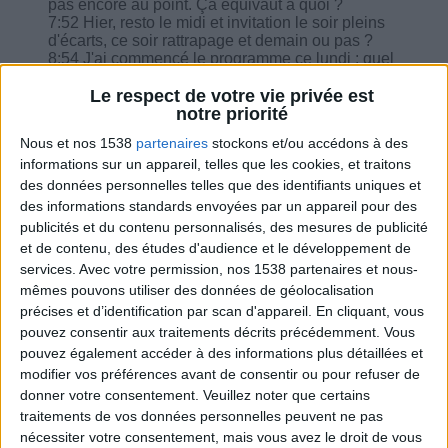
pas encore au point. Ça équivaut à quoi ?
7:52 Hier, resto le midi et invitation le soir pleins
d'écarts, ce soir rattrapage et demain ou pas ?
8:54 J'ai commencé le programme ce lundi : quel
sera mon jour de pesée ?
10:14 Je perds du poids mais très doucement ?
Le respect de votre vie privée est
11:47 ... Je ne mange à peine que la moitié de ce
notre priorité
qui est recommandé, cela va-t-il poser de souci
Nous et nos 1538
partenaires
stockons et/ou accédons à des
dans ma perte ?
informations sur un appareil, telles que les cookies, et traitons
12:47 Je n'arrive pas vraiment à manger
suffisamment de légumes, vous avez une astuce
des données personnelles telles que des identifiants uniques et
?
des informations standards envoyées par un appareil pour des
15:19 Sans petit déjeuner, quel poids de pain
publicités et du contenu personnalisés, des mesures de publicité
complet sur une journée svp ?
et de contenu, des études d'audience et le développement de
services.
Avec votre permission, nos 1538 partenaires et nous-
mêmes pouvons utiliser des données de géolocalisation
précises et d’identification par scan d'appareil. En cliquant, vous
pouvez consentir aux traitements décrits précédemment. Vous
Combien de kilos souhaitez-vous perdre ?
pouvez également accéder à des informations plus détaillées et
modifier vos préférences avant de consentir ou pour refuser de
Moins de
De 5 à 10
Plus de
donner votre consentement.
Veuillez noter que certains
5 kilos
kilos
10 kilos
traitements de vos données personnelles peuvent ne pas
nécessiter votre consentement, mais vous avez le droit de vous