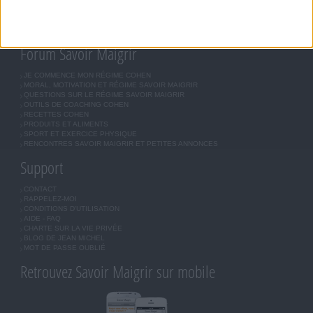
COMMUNAUTÉ
BOUTIQUE
LES LETTRES D'INFORMATION
INSCRIPTION
Forum Savoir Maigrir
JE COMMENCE MON RÉGIME COHEN
MORAL, MOTIVATION ET RÉGIME SAVOIR MAIGRIR
QUESTIONS SUR LE RÉGIME SAVOIR MAIGRIR
OUTILS DE COACHING COHEN
RECETTES COHEN
PRODUITS ET ALIMENTS
SPORT ET EXERCICE PHYSIQUE
RENCONTRES SAVOIR MAIGRIR ET PETITES ANNONCES
Support
CONTACT
RAPPELEZ-MOI
CONDITIONS D'UTILISATION
AIDE - FAQ
CHARTE SUR LA VIE PRIVÉE
BLOG DE JEAN MICHEL
MOT DE PASSE OUBLIÉ
Retrouvez Savoir Maigrir sur mobile