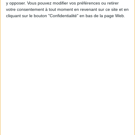
y opposer. Vous pouvez modifier vos préférences ou retirer
votre consentement à tout moment en revenant sur ce site et en
Webinaires en direct
cliquant sur le bouton "Confidentialité" en bas de la page Web.
Voir tout
Chaque semaine, posez vos questions en live
en participant à des vidéo-conférences avec
Jean-Michel et les diététiciennes du
programme.
Peut-on remplacer la viande par des féculents
? Consultation diététique du 05/08/2026