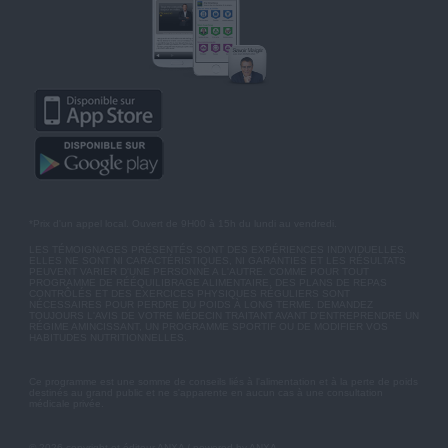
*Prix d'un appel local. Ouvert de 9H00 à 15h du lundi au vendredi.
LES TÉMOIGNAGES PRÉSENTÉS SONT DES EXPÉRIENCES INDIVIDUELLES.
ELLES NE SONT NI CARACTÉRISTIQUES, NI GARANTIES ET LES RÉSULTATS
PEUVENT VARIER D'UNE PERSONNE A L'AUTRE. COMME POUR TOUT
PROGRAMME DE RÉÉQUILIBRAGE ALIMENTAIRE, DES PLANS DE REPAS
CONTRÔLÉS ET DES EXERCICES PHYSIQUES RÉGULIERS SONT
NÉCESSAIRES POUR PERDRE DU POIDS À LONG TERME. DEMANDEZ
TOUJOURS L'AVIS DE VOTRE MÉDECIN TRAITANT AVANT D'ENTREPRENDRE UN
RÉGIME AMINCISSANT, UN PROGRAMME SPORTIF OU DE MODIFIER VOS
HABITUDES NUTRITIONNELLES.
Ce programme est une somme de conseils liés à l'alimentation et à la perte de poids
destinés au grand public et ne s'apparente en aucun cas à une consultation
médicale privée.
© 2026 copyright et éditeur ANXA / powered by ANXA