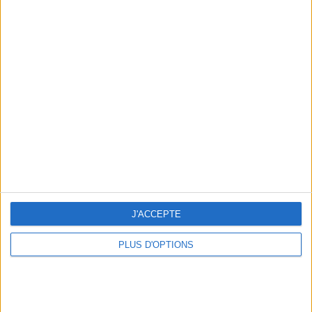
Votre bilan minceur
(env. 2
min)
un homme
Je suis
une femme
cm
Je mesure
J'ACCEPTE
kg
Je pèse
PLUS D'OPTIONS
kg
Je voudrais
peser