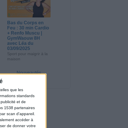
Bas du Corps en
Feu : 30 min Cardio
+ Renfo Muscu |
GymWaouw 8H
avec Léa du
03/09/2025
Sport pour maigrir à la
maison
Nouveautés
é
elles que les
formations standards
ublicité et de
os 1538 partenaires
par scan d'appareil.
galement accéder à
user de donner votre