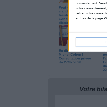
consentement.
Veuil
Peut-on remplacer la
Le
votre consentement,
viande par des
ca
retirer votre consen
féculents ?
co
en bas de la page W
Consultation
Co
diététique du
di
05/08/2026
03
En direct avec Jean-
Gr
Michel Cohen |
pe
Consultation privée
l'
du 27/07/2026
Co
di
22
Votre bi