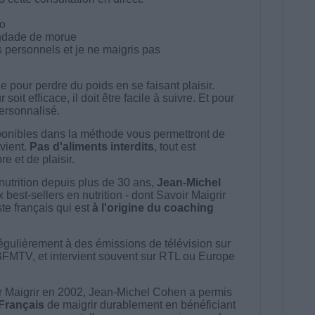
co
andade de morue
 personnels et je ne maigris pas
 pour perdre du poids en se faisant plaisir.
t efficace, il doit être facile à suivre. Et pour
 personnalisé.
onibles dans la méthode vous permettront de
vient.
Pas d'aliments interdits
, tout est
e et de plaisir.
nutrition depuis plus de 30 ans,
Jean-Michel
best-sellers en nutrition - dont Savoir Maigrir
ste français qui est
à l'origine du coaching
égulièrement à des émissions de télévision sur
BFMTV, et intervient souvent sur RTL ou Europe
 Maigrir en 2002, Jean-Michel Cohen a permis
 Français
de maigrir durablement en bénéficiant