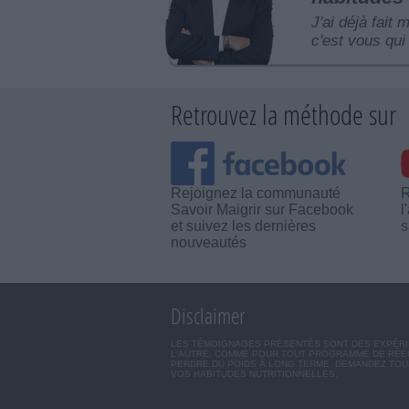
J'ai déjà fait 
c'est vous qui 
Retrouvez la méthode sur
Rejoignez la communauté
R
Savoir Maigrir sur Facebook
l
et suivez les dernières
s
nouveautés
Disclaimer
LES TÉMOIGNAGES PRÉSENTÉS SONT DES EXPÉRIEN
L'AUTRE. COMME POUR TOUT PROGRAMME DE RÉÉQ
PERDRE DU POIDS À LONG TERME. DEMANDEZ TOUJ
VOS HABITUDES NUTRITIONNELLES.