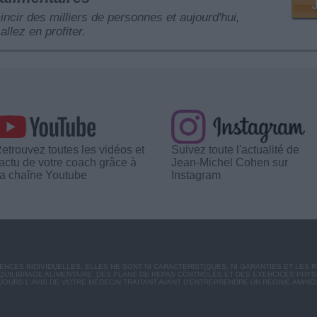
mincir des milliers de personnes et aujourd'hui,
allez en profiter.
etrouvez toutes les vidéos et
Suivez toute l'actualité de
'actu de votre coach grâce à
Jean-Michel Cohen sur
a chaîne Youtube
Instagram
CES INDIVIDUELLES. ELLES NE SONT NI CARACTÉRISTIQUES, NI GARANTIES ET LES 
UILIBRAGE ALIMENTAIRE, DES PLANS DE REPAS CONTRÔLÉS ET DES EXERCICES PHY
OURS L'AVIS DE VOTRE MÉDECIN TRAITANT AVANT D'ENTREPRENDRE UN RÉGIME AMINC