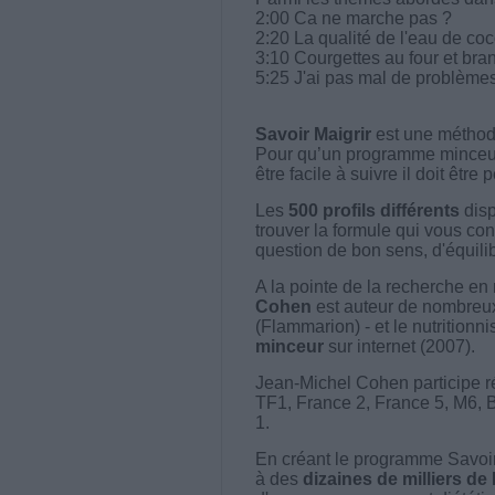
2:00 Ca ne marche pas ?
2:20 La qualité de l'eau de co
3:10 Courgettes au four et br
5:25 J'ai pas mal de problèmes
Savoir Maigrir
est une méthode
Pour qu’un programme minceur soi
être facile à suivre il doit être
Les
500 profils différents
disp
trouver la formule qui vous con
question de bon sens, d'équilibr
A la pointe de la recherche en 
Cohen
est auteur de nombreux 
(Flammarion) - et le nutritionni
minceur
sur internet (2007).
Jean-Michel Cohen participe r
TF1, France 2, France 5, M6, 
1.
En créant le programme Savoir
à des
dizaines de milliers de