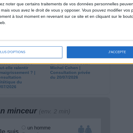
lez noter que certains traitements de vos données personnelles peuven
 plan à 1600
Comment perdre le
 mais vous avez le droit de vous y opposer. Vous pouvez modifier vos 
lories est-il trop
dernier kilo avant la
tement à tout moment en revenant sur ce site et en cliquant sur le bouto
pieux ?
stabilisation ? |
eb.
nsultation
Consultation
ététique du
diététique du
/08/2026
29/07/2026
PLUS D'OPTIONS
J'ACCEPTE
aisse viscérale :
En direct avec Jean-
ut-elle ralentir
Michel Cohen |
amaigrissement ? |
Consultation privée
nsultation
du 20/07/2026
ététique du
/07/2026
lan minceur
(env. 2 min)
un homme
Je suis