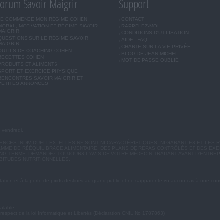
orum Savoir Maigrir
Support
JE COMMENCE MON RÉGIME COHEN
CONTACT
MORAL, MOTIVATION ET RÉGIME SAVOIR
RAPPELEZ-MOI
MAIGRIR
CONDITIONS D'UTILISATION
QUESTIONS SUR LE RÉGIME SAVOIR
AIDE - FAQ
MAIGRIR
CHARTE SUR LA VIE PRIVÉE
OUTILS DE COACHING COHEN
BLOG DE JEAN MICHEL
RECETTES COHEN
MOT DE PASSE OUBLIÉ
PRODUITS ET ALIMENTS
SPORT ET EXERCICE PHYSIQUE
RENCONTRES SAVOIR MAIGRIR ET
PETITES ANNONCES
u vendredi.
CES INDIVIDUELLES. ELLES NE SONT NI CARACTÉRISTIQUES, NI GARANTIES ET LES R
MME DE RÉÉQUILIBRAGE ALIMENTAIRE, DES PLANS DE REPAS CONTRÔLÉS ET DES EX
G TERME. DEMANDEZ TOUJOURS L'AVIS DE VOTRE MÉDECIN TRAITANT AVANT D'ENTREP
BITUDES NUTRITIONNELLES.
ation et à la perte de poids destinés au grand public et ne s'apparente en aucun cas à une cons
éalable.
 respect de la loi Informatique et Libertés (Déclaration CNIL No 1787863).