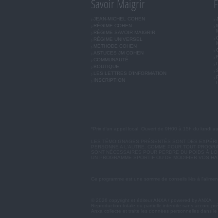
Savoir Maigrir
F
JEAN-MICHEL COHEN
RÉGIME COHEN
RÉGIME SAVOIR MAIGRIR
RÉGIME UNIVERSEL
MÉTHODE COHEN
ASTUCES JM COHEN
COMMUNAUTÉ
BOUTIQUE
LES LETTRES D'INFORMATION
INSCRIPTION
*Prix d'un appel local. Ouvert de 9H00 à 15h du lundi a
LES TÉMOIGNAGES PRÉSENTÉS SONT DES EXPÉRIEN
PERSONNE A L'AUTRE. COMME POUR TOUT PROGRA
SONT NÉCESSAIRES POUR PERDRE DU POIDS À LON
UN PROGRAMME SPORTIF OU DE MODIFIER VOS HA
Ce programme est une somme de conseils liés à l'aliment
© 2026 copyright et éditeur ANXA / powered by ANXA
Reproduction totale ou partielle interdite sans accord pr
Anxa collecte et traite les données personnelles dans le