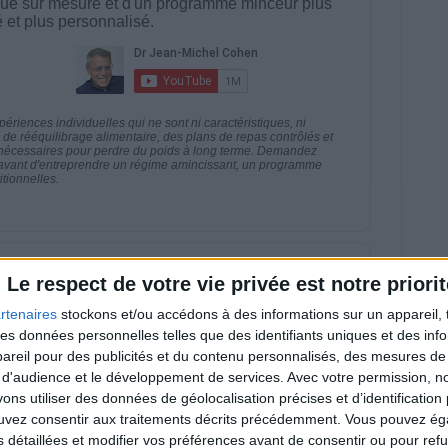
ue sur mesure et d'un programme minceur plus
té et plus personnalisé.
riences individuelles qui ne sont ni caractéristiques, ni
e rééquilibrage alimentaire, des plans de repas contrôlés et
 nécessaires pour perdre du poids à long terme. Demandez
nt avant d'entreprendre un régime amincissant, un programme
itionnelles.
direct
Le respect de votre vie privée est notre priorit
Voir tout
rtenaires
stockons et/ou accédons à des informations sur un appareil, t
estions en live en participant à des vidéo-
 des données personnelles telles que des identifiants uniques et des in
l et les diététiciennes du programme.
reil pour des publicités et du contenu personnalisés, des mesures de p
 d'audience et le développement de services.
Avec votre permission, n
s utiliser des données de géolocalisation précises et d’identification 
ouvez consentir aux traitements décrits précédemment. Vous pouvez é
s détaillées et modifier vos préférences avant de consentir ou pour ref