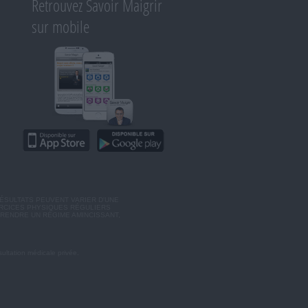
Retrouvez Savoir Maigrir
sur mobile
ÉSULTATS PEUVENT VARIER D'UNE
ERCICES PHYSIQUES RÉGULIERS
RENDRE UN RÉGIME AMINCISSANT,
ultation médicale privée.