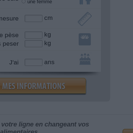
une femme
cm
mesure
kg
e pèse
kg
s peser
ans
J'ai
votre ligne en changeant vos
alimentaires