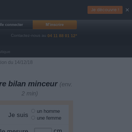
×
Je découvre !
Me connecter
M'inscrire
Contactez-nous au
04 11 88 01 12*
utique
tion du 14/12/18
re bilan minceur
(env.
2 min)
un homme
Je suis
une femme
cm
Je mesure