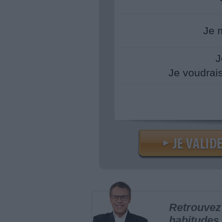
Je 
J
Je voudrai
Retrouvez 
habitudes 