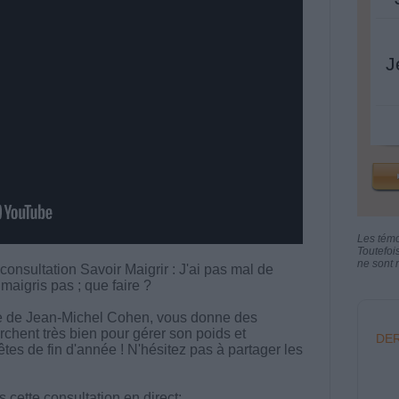
J
Les tém
Toutefoi
ne sont n
consultation Savoir Maigrir : J'ai pas mal de
maigris pas ; que faire ?
ipe de Jean-Michel Cohen, vous donne des
rchent très bien pour gérer son poids et
DER
êtes de fin d'année ! N'hésitez pas à partager les
cette consultation en direct: