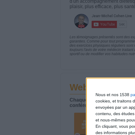
d'un accompagnement diététiq
plaisir, plus efficace, plus san
Les témoignages présentés sont des expé
garanties. Comme pour tout programme d
des exercices physiques réguliers sont
toujours l'avis de votre médecin traita
sportif ou de modifier vos habitudes nutr
Webinaires en 
Nous et nos 1538
pa
Chaque semaine, posez vos qu
cookies, et traitons
conférences avec Jean-Miche
envoyées par un appa
contenu, des études
et nous-mêmes pouvon
En cliquant, vous p
des informations plu