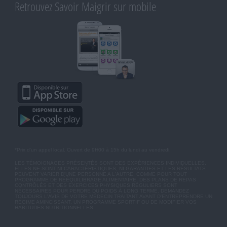
Retrouvez Savoir Maigrir sur mobile
*Prix d'un appel local. Ouvert de 9H00 à 15h du lundi au vendredi.
LES TÉMOIGNAGES PRÉSENTÉS SONT DES EXPÉRIENCES INDIVIDUELLES.
ELLES NE SONT NI CARACTÉRISTIQUES, NI GARANTIES ET LES RÉSULTATS
PEUVENT VARIER D'UNE PERSONNE A L'AUTRE. COMME POUR TOUT
PROGRAMME DE RÉÉQUILIBRAGE ALIMENTAIRE, DES PLANS DE REPAS
CONTRÔLÉS ET DES EXERCICES PHYSIQUES RÉGULIERS SONT
NÉCESSAIRES POUR PERDRE DU POIDS À LONG TERME. DEMANDEZ
TOUJOURS L'AVIS DE VOTRE MÉDECIN TRAITANT AVANT D'ENTREPRENDRE UN
RÉGIME AMINCISSANT, UN PROGRAMME SPORTIF OU DE MODIFIER VOS
HABITUDES NUTRITIONNELLES.