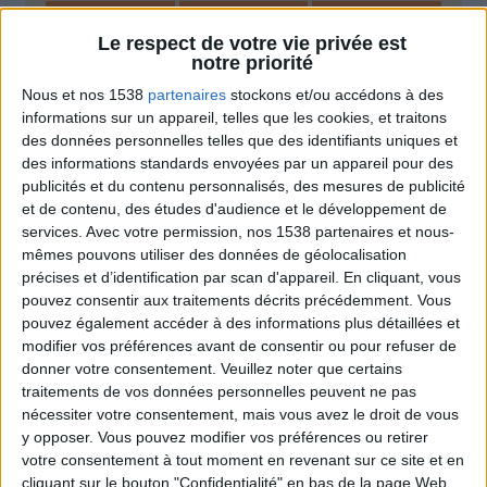
Moins de
De 5 à 10
Plus de
5 kilos
kilos
10 kilos
Le respect de votre vie privée est
notre priorité
Nous et nos 1538
partenaires
stockons et/ou accédons à des
informations sur un appareil, telles que les cookies, et traitons
Webinaires en direct
Voir tout
des données personnelles telles que des identifiants uniques et
des informations standards envoyées par un appareil pour des
Chaque semaine, posez vos questions en live
publicités et du contenu personnalisés, des mesures de publicité
en participant à des vidéo-conférences avec
et de contenu, des études d'audience et le développement de
Jean-Michel et les diététiciennes du
services.
Avec votre permission, nos 1538 partenaires et nous-
programme.
mêmes pouvons utiliser des données de géolocalisation
précises et d’identification par scan d'appareil. En cliquant, vous
pouvez consentir aux traitements décrits précédemment. Vous
pouvez également accéder à des informations plus détaillées et
modifier vos préférences avant de consentir ou pour refuser de
donner votre consentement.
Veuillez noter que certains
traitements de vos données personnelles peuvent ne pas
nécessiter votre consentement, mais vous avez le droit de vous
y opposer. Vous pouvez modifier vos préférences ou retirer
votre consentement à tout moment en revenant sur ce site et en
Peut-on remplacer la viande par des féculents
cliquant sur le bouton "Confidentialité" en bas de la page Web.