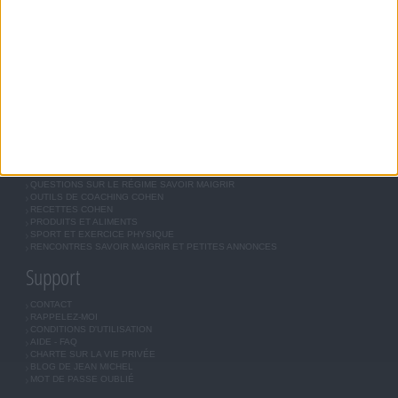
RÉGIME COHEN
RÉGIME SAVOIR MAIGRIR
RÉGIME UNIVERSEL
MÉTHODE COHEN
ASTUCES JM COHEN
COMMUNAUTÉ
BOUTIQUE
LES LETTRES D'INFORMATION
INSCRIPTION
Forum Savoir Maigrir
JE COMMENCE MON RÉGIME COHEN
MORAL, MOTIVATION ET RÉGIME SAVOIR MAIGRIR
QUESTIONS SUR LE RÉGIME SAVOIR MAIGRIR
OUTILS DE COACHING COHEN
RECETTES COHEN
PRODUITS ET ALIMENTS
SPORT ET EXERCICE PHYSIQUE
RENCONTRES SAVOIR MAIGRIR ET PETITES ANNONCES
Support
CONTACT
RAPPELEZ-MOI
CONDITIONS D'UTILISATION
AIDE - FAQ
CHARTE SUR LA VIE PRIVÉE
BLOG DE JEAN MICHEL
MOT DE PASSE OUBLIÉ