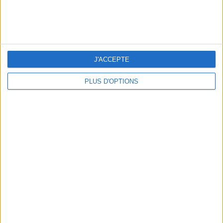
peser
ans
J'ai
J'ACCEPTE
PLUS D'OPTIONS
DERNIÈRES VIDÉO
La charcuterie, est-ce
vraiment raisonnable
?
Décryptage des aliments