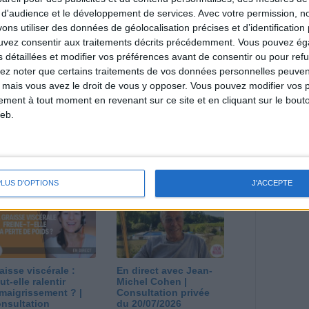
direct
 d'audience et le développement de services.
Avec votre permission, n
Voir tout
s utiliser des données de géolocalisation précises et d’identification 
ouvez consentir aux traitements décrits précédemment. Vous pouvez é
estions en live en participant à des vidéo-
l et les diététiciennes du programme.
s détaillées et modifier vos préférences avant de consentir ou pour ref
lez noter que certains traitements de vos données personnelles peuven
 mais vous avez le droit de vous y opposer. Vous pouvez modifier vos 
tement à tout moment en revenant sur ce site et en cliquant sur le bouto
eb.
 plan à 1600
Comment perdre le
lories est-il trop
dernier kilo avant la
pieux ?
stabilisation ? |
nsultation
Consultation
PLUS D'OPTIONS
J'ACCEPTE
ététique du
diététique du
/08/2026
29/07/2026
aisse viscérale :
En direct avec Jean-
ut-elle ralentir
Michel Cohen |
amaigrissement ? |
Consultation privée
nsultation
du 20/07/2026