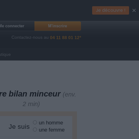
×
Je découvre !
Me connecter
M'inscrire
Contactez-nous au
04 11 88 01 12*
utique
re bilan minceur
(env.
2 min)
un homme
Je suis
une femme