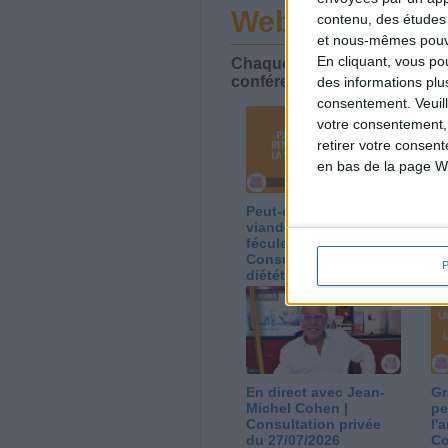
Webinaires en 
contenu, des études
et nous-mêmes pouvon
En cliquant, vous p
Chaque semaine, posez vos qu
conférences avec Jean-Miche
des informations plu
consentement.
Veuil
votre consentement,
retirer votre consen
en bas de la page W
Peut-on remplacer la
Le
viande par des
ca
féculents ?
co
Consultation
Co
diététique du
di
05/08/2026
03
En direct avec Jean-
Gr
Michel Cohen |
pe
Consultation privée
l'
du 27/07/2026
Co