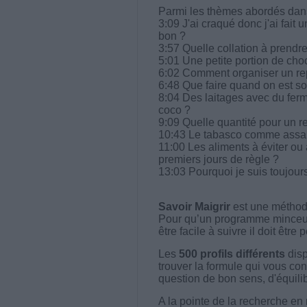
Parmi les thèmes abordés dans 
3:09 J'ai craqué donc j'ai fait
bon ?
3:57 Quelle collation à prend
5:01 Une petite portion de choco
6:02 Comment organiser un rep
6:48 Que faire quand on est s
8:04 Des laitages avec du ferm
coco ?
9:09 Quelle quantité pour un r
10:43 Le tabasco comme assa
11:00 Les aliments à éviter ou 
premiers jours de règle ?
13:03 Pourquoi je suis toujour
Savoir Maigrir
est une méthode
Pour qu’un programme minceur soi
être facile à suivre il doit être
Les
500 profils différents
disp
trouver la formule qui vous con
question de bon sens, d'équilibr
A la pointe de la recherche en 