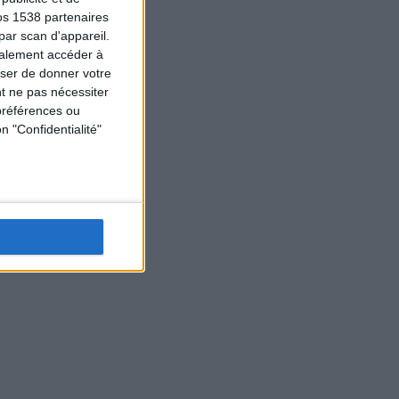
os 1538 partenaires
par scan d'appareil.
galement accéder à
user de donner votre
t ne pas nécessiter
préférences ou
n "Confidentialité"