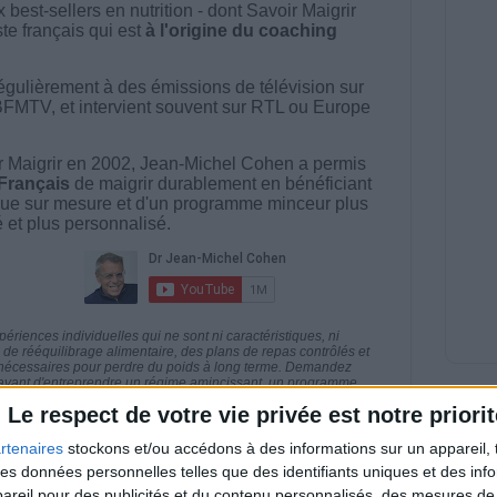
best-sellers en nutrition - dont Savoir Maigrir
ste français qui est
à l'origine du coaching
égulièrement à des émissions de télévision sur
BFMTV, et intervient souvent sur RTL ou Europe
 Maigrir en 2002, Jean-Michel Cohen a permis
 Français
de maigrir durablement en bénéficiant
ue sur mesure et d'un programme minceur plus
té et plus personnalisé.
riences individuelles qui ne sont ni caractéristiques, ni
e rééquilibrage alimentaire, des plans de repas contrôlés et
 nécessaires pour perdre du poids à long terme. Demandez
nt avant d'entreprendre un régime amincissant, un programme
itionnelles.
Le respect de votre vie privée est notre priorit
rtenaires
stockons et/ou accédons à des informations sur un appareil, t
 des données personnelles telles que des identifiants uniques et des in
reil pour des publicités et du contenu personnalisés, des mesures de p