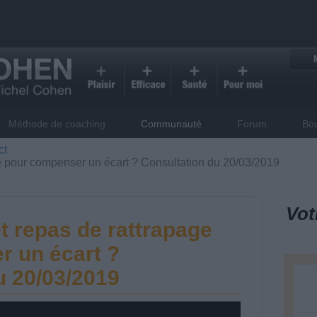
Méthode de coaching
Communauté
Forum
Bo
ct
e pour compenser un écart ? Consultation du 20/03/2019
Vot
t repas de rattrapage
 un écart ?
u 20/03/2019