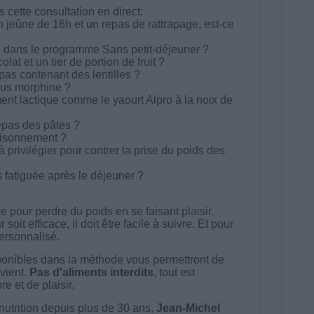
cette consultation en direct:
 un jeûne de 16h et un repas de rattrapage, est-ce
re dans le programme Sans petit-déjeuner ?
lat et un tier de portion de fruit ?
as contenant des lentilles ?
ous morphine ?
ent lactique comme le yaourt Alpro à la noix de
epas des pâtes ?
isonnement ?
à privilégier pour contrer la prise du poids des
s fatiguée après le déjeuner ?
 pour perdre du poids en se faisant plaisir.
t efficace, il doit être facile à suivre. Et pour
 personnalisé.
onibles dans la méthode vous permettront de
vient.
Pas d'aliments interdits
, tout est
e et de plaisir.
nutrition depuis plus de 30 ans,
Jean-Michel