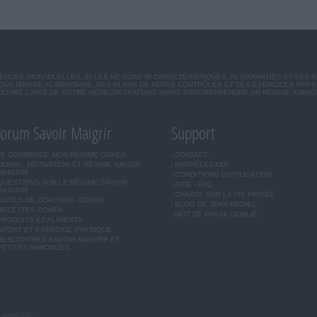
CES INDIVIDUELLES. ELLES NE SONT NI CARACTÉRISTIQUES, NI GARANTIES ET LES 
UILIBRAGE ALIMENTAIRE, DES PLANS DE REPAS CONTRÔLÉS ET DES EXERCICES PHY
OURS L'AVIS DE VOTRE MÉDECIN TRAITANT AVANT D'ENTREPRENDRE UN RÉGIME AMINC
orum Savoir Maigrir
Support
JE COMMENCE MON RÉGIME COHEN
CONTACT
MORAL, MOTIVATION ET RÉGIME SAVOIR
RAPPELEZ-MOI
MAIGRIR
CONDITIONS D'UTILISATION
QUESTIONS SUR LE RÉGIME SAVOIR
AIDE - FAQ
MAIGRIR
CHARTE SUR LA VIE PRIVÉE
OUTILS DE COACHING COHEN
BLOG DE JEAN MICHEL
RECETTES COHEN
MOT DE PASSE OUBLIÉ
PRODUITS ET ALIMENTS
SPORT ET EXERCICE PHYSIQUE
RENCONTRES SAVOIR MAIGRIR ET
PETITES ANNONCES
u vendredi.