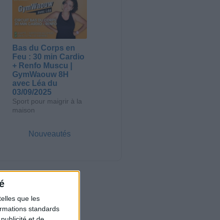
Bas du Corps en
Feu : 30 min Cardio
+ Renfo Muscu |
GymWaouw 8H
avec Léa du
03/09/2025
Sport pour maigrir à la
maison
Nouveautés
é
elles que les
formations standards
ublicité et de