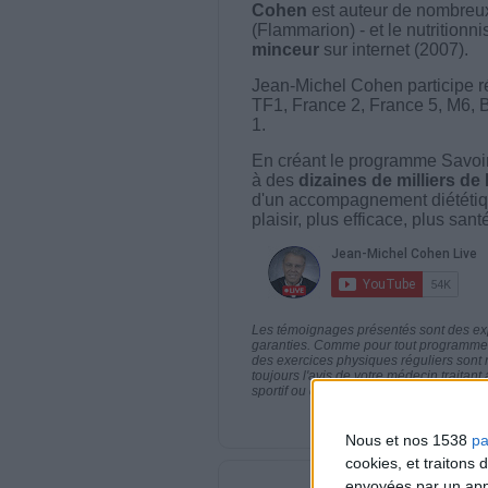
Cohen
est auteur de nombreux 
(Flammarion) - et le nutritionni
minceur
sur internet (2007).
Jean-Michel Cohen participe r
TF1, France 2, France 5, M6, 
1.
En créant le programme Savoir
à des
dizaines de milliers de
d'un accompagnement diététiq
plaisir, plus efficace, plus san
Les témoignages présentés sont des expé
garanties. Comme pour tout programme d
des exercices physiques réguliers sont
toujours l'avis de votre médecin traita
sportif ou de modifier vos habitudes nutr
Nous et nos 1538
pa
cookies, et traitons
envoyées par un appa