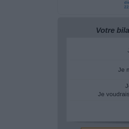
di
22
Votre bi
Je 
J
Je voudrai