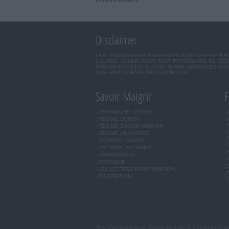
Disclaimer
LES TÉMOIGNAGES PRÉSENTÉS SONT DES EXPÉRIEN
L'AUTRE. COMME POUR TOUT PROGRAMME DE RÉÉQ
PERDRE DU POIDS À LONG TERME. DEMANDEZ TOUJ
VOS HABITUDES NUTRITIONNELLES.
Savoir Maigrir
F
JEAN-MICHEL COHEN
RÉGIME COHEN
RÉGIME SAVOIR MAIGRIR
RÉGIME UNIVERSEL
MÉTHODE COHEN
ASTUCES JM COHEN
COMMUNAUTÉ
BOUTIQUE
LES LETTRES D'INFORMATION
INSCRIPTION
*Prix d'un appel local. Ouvert de 9H00 à 15h du lundi a