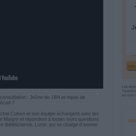
J
Les tém
Toutefoi
ne sont n
 consultation : Jeûne de 16H et repas de
écart ?
chel Cohen et son équipe échangent avec les
aigrir et répondent à toutes leurs questions
DER
tre diététicienne, Lucie, qui se charge d'animer