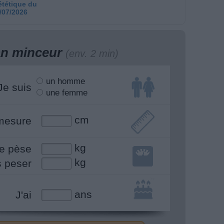
ététique du
/07/2026
lan minceur
(env. 2 min)
un homme
Je suis
une femme
cm
mesure
kg
e pèse
kg
s peser
ans
J'ai